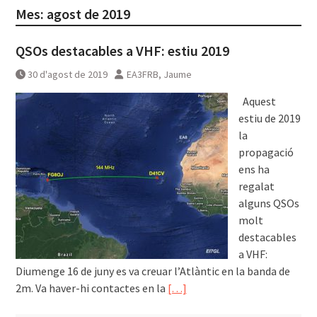
Mes:
agost de 2019
QSOs destacables a VHF: estiu 2019
30 d'agost de 2019
EA3FRB, Jaume
͏͏ ͏͏ Aquest
estiu de 2019
la
propagació
ens ha
regalat
alguns QSOs
molt
destacables
a VHF:
Diumenge 16 de juny es va creuar l’Atlàntic en la banda de
2m. Va haver-hi contactes en la
[…]