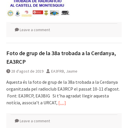
Leave a comment
Foto de grup de la 38a trobada a la Cerdanya,
EA3RCP
28 d'agost de 2019
EA3FRB, Jaume
͏͏Aquesta és la foto de grup de la 38a trobada a la Cerdanya
organitzada pel radioclub EA3RCP el passat 10-11 d’agost. ͏͏ ͏͏
͏͏ Font: EA3RCP, EA3BIG ͏͏ ͏͏ Si t’ha agradat llegir aquesta
notícia, associa’t a URCAT,
[…]
Leave a comment