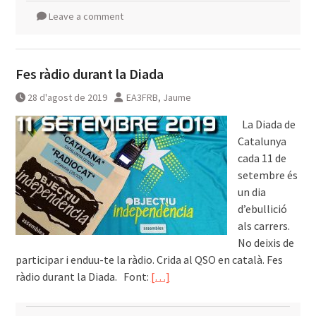
Leave a comment
Fes ràdio durant la Diada
28 d'agost de 2019
EA3FRB, Jaume
͏͏ ͏͏ La Diada de
Catalunya
cada 11 de
setembre és
un dia
d’ebullició
als carrers.
No deixis de
participar i enduu-te la ràdio. Crida al QSO en català. Fes
ràdio durant la Diada. ͏͏ ͏͏ Font:
[…]