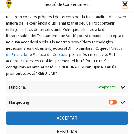
novembre 2025
Gestió de Consentiment
octubre 2025
Utilitzem cookies pròpies i de tercers per la funcionalitat de la web,
setembre 2025
millora de l’experiència d’ús i analitzar el seu ús. Pot contenir
enllaços a llocs de tercers amb Polítiques alienes a la del
agost 2025
Responsable del Tractament que Vostè podrà decidir si accepta o
no quan accedeixi a ells. Els nostres proveïdors tecnològics
juliol 2025
necessaris es troben subjectes al DPF o similars. Cliqueu
Política
juny 2025
de Privacitat
o
Política de Cookies
per a més informació. Pot
acceptar totes les cookies prement el botó "ACCEPTAR" o
maig 2025
configurar-les amb el botó “CONFIGURAR” o rebutjar el seu ús
abril 2025
prement el botó "REBUTJAR".
març 2025
Funcional
Sempre actiu
febrer 2025
Màrqueting
gener 2025
Màrquet
desembre 2024
ACCEPTAR
novembre 2024
REBUTJAR
octubre 2024