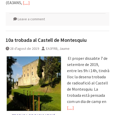
(EA3ANS,
[…]
Leave a comment
10a trobada al Castell de Montesquiu
28 d'agost de 2019
EA3FRB, Jaume
͏͏ ͏͏El proper dissabte 7 de
setembre de 2019,
entre les 9h i 14h, tindrà
lloc la desena trobada
de radioafició al Castell
de Montesquiu. La
trobada està pensada
com un dia de camp en
[…]