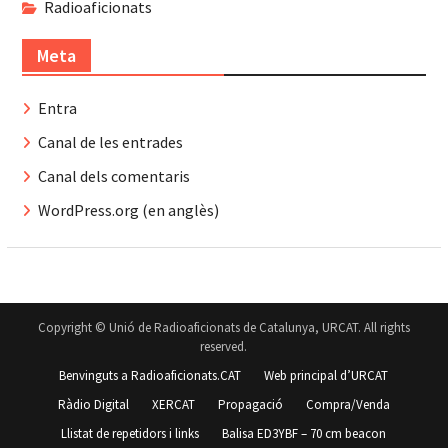
Radioaficionats
Meta
Entra
Canal de les entrades
Canal dels comentaris
WordPress.org (en anglès)
Copyright © Unió de Radioaficionats de Catalunya, URCAT. All rights
reserved.
Benvinguts a Radioaficionats.CAT
Web principal d’URCAT
Ràdio Digital
XERCAT
Propagació
Compra/Venda
Llistat de repetidors i links
Balisa ED3YBF – 70 cm beacon