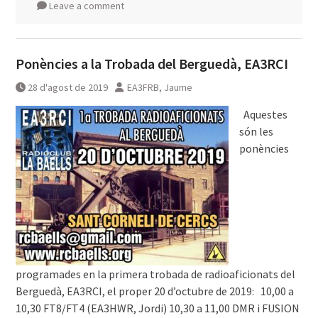
Leave a comment
Ponències a la Trobada del Berguedà, EA3RCI
28 d'agost de 2019
EA3FRB, Jaume
͏͏ ͏͏ Aquestes
són les
ponències
programades en la primera trobada de radioaficionats del
Berguedà, EA3RCI, el proper 20 d’octubre de 2019: ͏͏ ͏͏ 10,00 a
10,30 FT8/FT4 (EA3HWR, Jordi) 10,30 a 11,00 DMR i FUSION