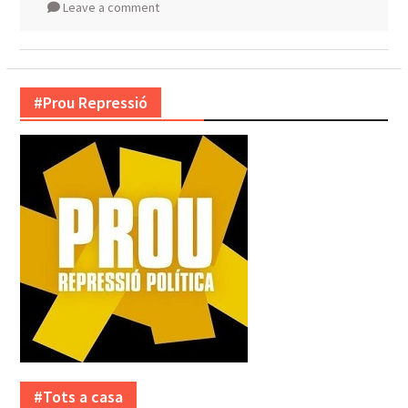
Leave a comment
#Prou Repressió
#Tots a casa