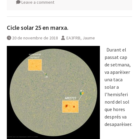
Leave a comment
Cicle solar 25 en marxa.
20 de novembre de 2018
EA3FRB, Jaume
Durant el
passat cap
de setmana,
va aparèixer
una taca
solar a
l’hemisferi
nord del sol
que hores
després va
desaparèixer.