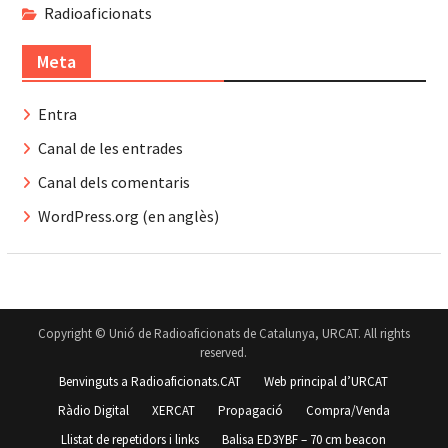
Radioaficionats
Meta
Entra
Canal de les entrades
Canal dels comentaris
WordPress.org (en anglès)
Copyright © Unió de Radioaficionats de Catalunya, URCAT. All rights
reserved.
Benvinguts a Radioaficionats.CAT
Web principal d’URCAT
Ràdio Digital
XERCAT
Propagació
Compra/Venda
Llistat de repetidors i links
Balisa ED3YBF – 70 cm beacon