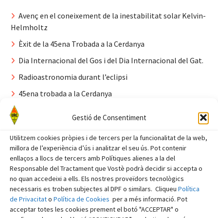
Avenç en el coneixement de la inestabilitat solar Kelvin-
Helmholtz
Èxit de la 45ena Trobada a la Cerdanya
Dia Internacional del Gos i del Dia Internacional del Gat.
Radioastronomia durant l’eclipsi
45ena trobada a la Cerdanya
Comentaris recents
Gestió de Consentiment
Utilitzem cookies pròpies i de tercers per la funcionalitat de la web,
EA3FRB, Jaume
en
La ROE: què és i com es mesura.
millora de l’experiència d’ús i analitzar el seu ús. Pot contenir
enllaços a llocs de tercers amb Polítiques alienes a la del
admin
en
Robatori al Radio Club de la Cerdanya
Responsable del Tractament que Vostè podrà decidir si accepta o
EA3FRB, Jaume
en
Introducció a la intel·ligència
no quan accedeixi a ells. Els nostres proveïdors tecnològics
artificial
necessaris es troben subjectes al DPF o similars. Cliqueu
Política
de Privacitat
o
Política de Cookies
per a més informació. Pot
EA3WR, Joan
en
L’escolta de la ràdio digital a AM i
acceptar totes les cookies prement el botó "ACCEPTAR" o
FM (imatges)