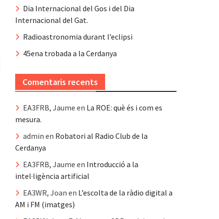
Dia Internacional del Gos i del Dia
Internacional del Gat.
Radioastronomia durant l’eclipsi
45ena trobada a la Cerdanya
Comentaris recents
EA3FRB, Jaume
en
La ROE: què és i com es
mesura.
admin
en
Robatori al Radio Club de la
Cerdanya
EA3FRB, Jaume
en
Introducció a la
intel·ligència artificial
EA3WR, Joan
en
L’escolta de la ràdio digital a
AM i FM (imatges)