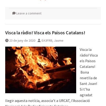
Leave a comment
Visca la ràdio! Visca els Països Catalans!
23 de juny de 2020
EA3FRB, Jaume
Visca la
ràdio! Visca
els Països
Catalans!
Bona
revetlla de
Sant Joan! ͏͏ ͏͏
Si t’ha
agradat
llegir aquesta notícia, associa’t a URCAT, l’Associació