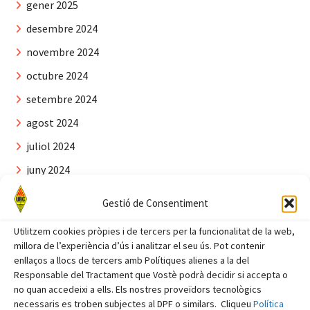
gener 2025
desembre 2024
novembre 2024
octubre 2024
setembre 2024
agost 2024
juliol 2024
juny 2024
maig 2024
Gestió de Consentiment
abril 2024
Utilitzem cookies pròpies i de tercers per la funcionalitat de la web,
març 2024
millora de l’experiència d’ús i analitzar el seu ús. Pot contenir
enllaços a llocs de tercers amb Polítiques alienes a la del
febrer 2024
Responsable del Tractament que Vostè podrà decidir si accepta o
gener 2024
no quan accedeixi a ells. Els nostres proveïdors tecnològics
necessaris es troben subjectes al DPF o similars. Cliqueu
Política