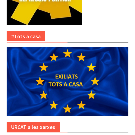
#Tots a casa
URCAT a les xarxes