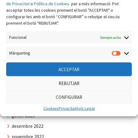
desembre 2023
de Privacitat
o
Política de Cookies
per a més informació. Pot
acceptar totes les cookies prement el botó "ACCEPTAR" o
novembre 2023
configurar-les amb el botó “CONFIGURAR” o rebutjar el seu ús
octubre 2023
prement el botó "REBUTJAR".
setembre 2023
Funcional
Sempre actiu
agost 2023
juliol 2023
Màrqueting
Màrquet
juny 2023
ACCEPTAR
maig 2023
REBUTJAR
abril 2023
març 2023
CONFIGURAR
febrer 2023
Cookies
Privacitat
Avís Legal
gener 2023
desembre 2022
novembre 2022