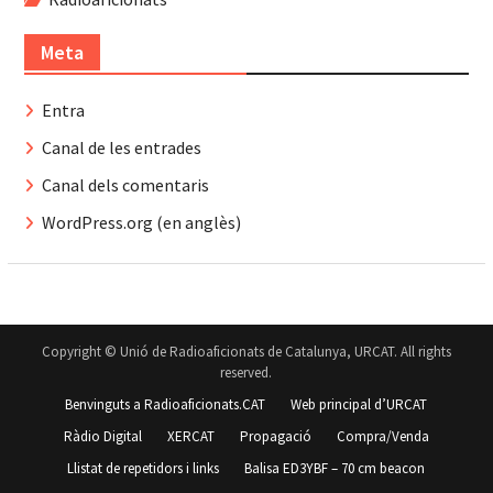
Meta
Entra
Canal de les entrades
Canal dels comentaris
WordPress.org (en anglès)
Copyright © Unió de Radioaficionats de Catalunya, URCAT. All rights
reserved.
Benvinguts a Radioaficionats.CAT
Web principal d’URCAT
Ràdio Digital
XERCAT
Propagació
Compra/Venda
Llistat de repetidors i links
Balisa ED3YBF – 70 cm beacon