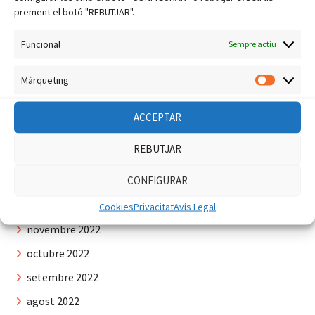
prement el botó "REBUTJAR".
agost 2023
juliol 2023
Funcional
Sempre actiu
juny 2023
Màrqueting
maig 2023
Màrquet
abril 2023
ACCEPTAR
març 2023
REBUTJAR
febrer 2023
CONFIGURAR
gener 2023
desembre 2022
Cookies
Privacitat
Avís Legal
novembre 2022
octubre 2022
setembre 2022
agost 2022