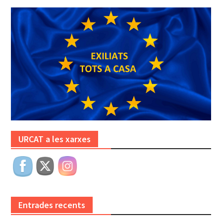
URCAT a les xarxes
Entrades recents