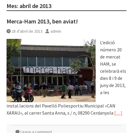
Mes:
abril de 2013
Merca-Ham 2013, ben aviat!
28 d'abril de 2013
admin
L’edició
número 20
de mercat
HAM, se
celebrarà els
dies 8 i 9 de
juny de 2013,
a les
instal.lacions del Pavelló Poliesportiu Municipal «CAN
XARAU»​​, al carrer Santa Anna, s / n, 08290 Cerdanyola
[…]
Leave a comment