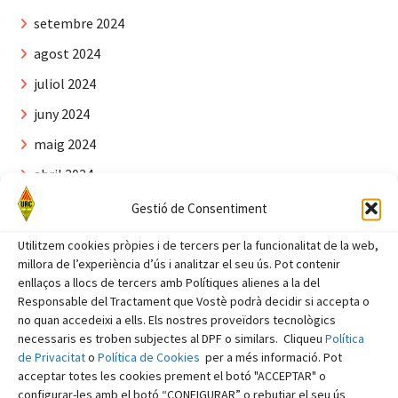
setembre 2024
agost 2024
juliol 2024
juny 2024
maig 2024
abril 2024
març 2024
Gestió de Consentiment
febrer 2024
Utilitzem cookies pròpies i de tercers per la funcionalitat de la web,
millora de l’experiència d’ús i analitzar el seu ús. Pot contenir
gener 2024
enllaços a llocs de tercers amb Polítiques alienes a la del
desembre 2023
Responsable del Tractament que Vostè podrà decidir si accepta o
no quan accedeixi a ells. Els nostres proveïdors tecnològics
novembre 2023
necessaris es troben subjectes al DPF o similars. Cliqueu
Política
octubre 2023
de Privacitat
o
Política de Cookies
per a més informació. Pot
acceptar totes les cookies prement el botó "ACCEPTAR" o
setembre 2023
configurar-les amb el botó “CONFIGURAR” o rebutjar el seu ús