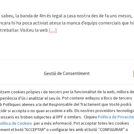
 sabeu, la banda de 4m és legal a casa nostra des de fa uns mesos,
ncara hi ha poca activiat atesa la manca d’equips comercials que hi
treballar. Visiteu la web
[…]
Gestió de Consentiment
litzem cookies pròpies i de tercers per la funcionalitat de la web, millora d
xperiència d’ús i analitzar el seu ús. Pot contenir enllaços a llocs de tercers
 Polítiques alienes a la del Responsable del Tractament que Vostè podrà
idir si accepta o no quan accedeixi a ells. Els nostres proveïdors tecnològ
essaris es troben subjectes al DPF o similars. Cliqueu
Política de Privacita
olítica de Cookies
per a més informació. Pot acceptar totes les cookies
ement el botó "ACCEPTAR" o configurar-les amb el botó “CONFIGURAR” o
bre del 2000 l’astronauta William Shepherd va deixar per un