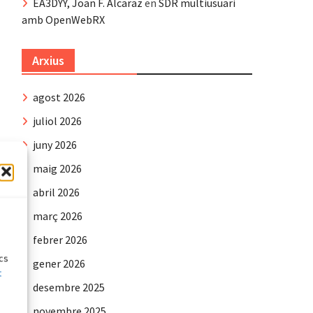
EA3DYY, Joan F. Alcaraz
en
SDR multiusuari
amb OpenWebRX
Arxius
agost 2026
juliol 2026
juny 2026
maig 2026
abril 2026
e
març 2026
febrer 2026
ics
gener 2026
t
desembre 2025
novembre 2025