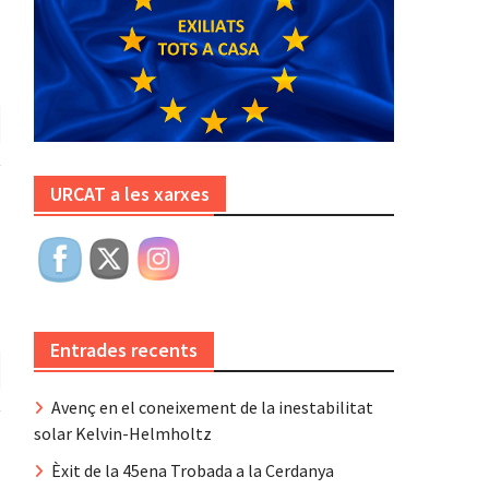
URCAT a les xarxes
Entrades recents
Avenç en el coneixement de la inestabilitat
solar Kelvin-Helmholtz
Èxit de la 45ena Trobada a la Cerdanya