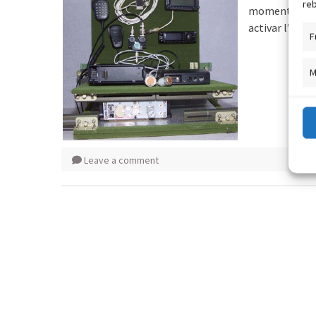
reb
moment les se
activar l’esta
F
M
Leave a comment