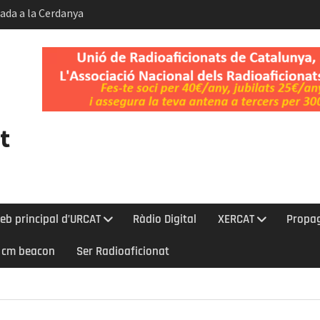
bada a la Cerdanya
 Gos i del Dia
t.
ent de la
Kelvin-Helmholtz
t
eb principal d’URCAT
Ràdio Digital
XERCAT
Propa
0 cm beacon
Ser Radioaficionat