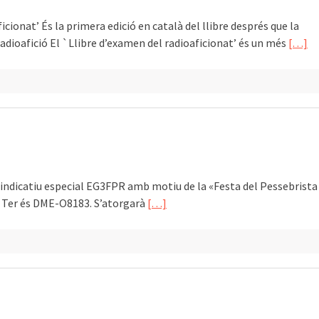
cionat’ És la primera edició en català del llibre després que la
adioafició El `Llibre d’examen del radioaficionat’ és un més
[…]
’indicatiu especial EG3FPR amb motiu de la «Festa del Pessebrista
e Ter és DME-O8183. S’atorgarà
[…]