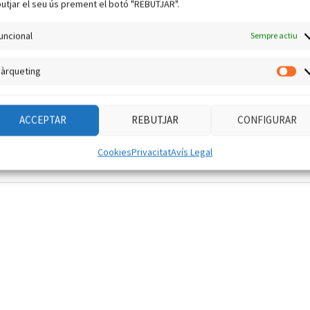
utjar el seu ús prement el botó "REBUTJAR".
ves ocupacions abord de la International Space Station (ISS) per
ció de radioaficionat abord del giny per fer una
[…]
uncional
Sempre actiu
àrqueting
Mà
ACCEPTAR
REBUTJAR
CONFIGURAR
Cookies
Privacitat
Avís Legal