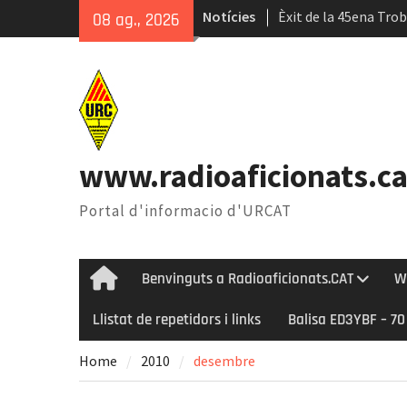
Skip
Notícies
Èxit de la 45ena Tro
08 ag., 2026
to
Dia Internacional del
content
Internacional del Ga
Avenç en el coneixem
inestabilitat solar 
www.radioaficionats.ca
Portal d'informacio d'URCAT
Benvinguts a Radioaficionats.CAT
W
Home
Llistat de repetidors i links
Balisa ED3YBF – 7
Home
2010
desembre