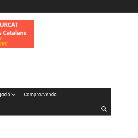
gació
Compra/Venda