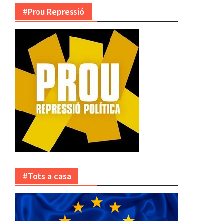
#Prou Repressió
#Tots a casa