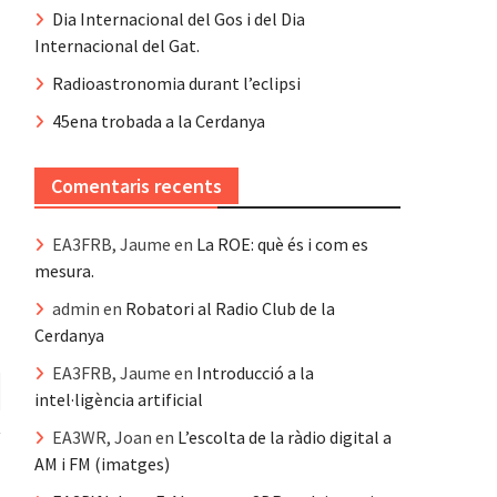
Dia Internacional del Gos i del Dia
Internacional del Gat.
Radioastronomia durant l’eclipsi
45ena trobada a la Cerdanya
Comentaris recents
EA3FRB, Jaume
en
La ROE: què és i com es
mesura.
admin
en
Robatori al Radio Club de la
Cerdanya
EA3FRB, Jaume
en
Introducció a la
intel·ligència artificial
EA3WR, Joan
en
L’escolta de la ràdio digital a
AM i FM (imatges)