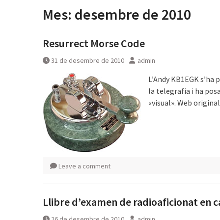
Mes:
desembre de 2010
Resurrect Morse Code
31 de desembre de 2010
admin
L’Andy KB1EGK s’ha pr
la telegrafia i ha pos
«visual». Web origina
Leave a comment
Llibre d’examen de radioaficionat en c
26 de desembre de 2010
admin