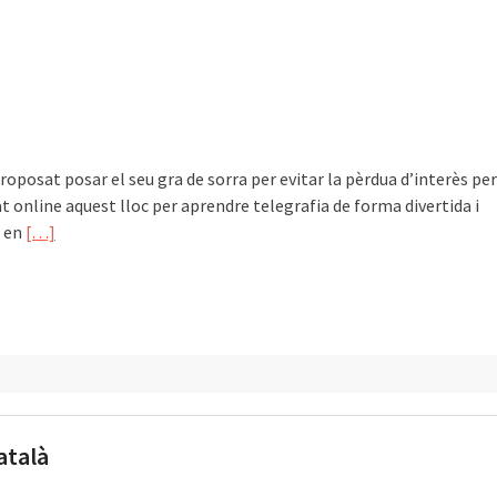
oposat posar el seu gra de sorra per evitar la pèrdua d’interès per
at online aquest lloc per aprendre telegrafia de forma divertida i
l en
[…]
atalà