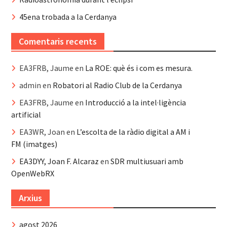
45ena trobada a la Cerdanya
Comentaris recents
EA3FRB, Jaume
en
La ROE: què és i com es mesura.
admin
en
Robatori al Radio Club de la Cerdanya
EA3FRB, Jaume
en
Introducció a la intel·ligència
artificial
EA3WR, Joan
en
L’escolta de la ràdio digital a AM i
FM (imatges)
EA3DYY, Joan F. Alcaraz
en
SDR multiusuari amb
OpenWebRX
Arxius
agost 2026