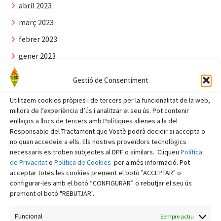
abril 2023
març 2023
febrer 2023
gener 2023
desembre 2022
Gestió de Consentiment
novembre 2022
Utilitzem cookies pròpies i de tercers per la funcionalitat de la web,
octubre 2022
millora de l’experiència d’ús i analitzar el seu ús. Pot contenir
enllaços a llocs de tercers amb Polítiques alienes a la del
setembre 2022
Responsable del Tractament que Vostè podrà decidir si accepta o
agost 2022
no quan accedeixi a ells. Els nostres proveïdors tecnològics
necessaris es troben subjectes al DPF o similars. Cliqueu
Política
juliol 2022
de Privacitat
o
Política de Cookies
per a més informació. Pot
acceptar totes les cookies prement el botó "ACCEPTAR" o
juny 2022
configurar-les amb el botó “CONFIGURAR” o rebutjar el seu ús
maig 2022
prement el botó "REBUTJAR".
abril 2022
Funcional
Sempre actiu