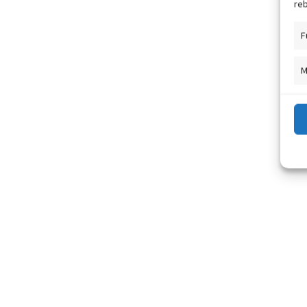
reb
F
M