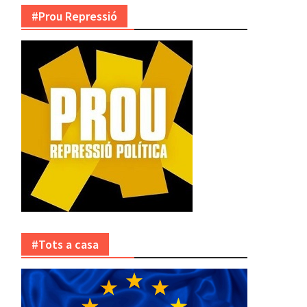
#Prou Repressió
#Tots a casa