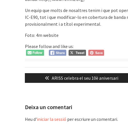
Un equip que molts de nosaltres tenim i que pot ope
IC-E90, tot i que modificar-lo en cobertura de banda 
provisionalment i a títol experimental.
Foto: 4m website
Please follow and like us:
Navegació
Previous
ARISS celebra el seu 10è aniversari
d'entrades
post:
Deixa un comentari
Heu d'
iniciar la sessió
per escriure un comentari.