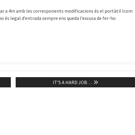
rar a 4m amb les corresponents modificacions és el portàtil Icom
no és legal d’entrada sempre ens queda l’excusa de fer-ho
Next
IT’S A HARD JOB…
post: