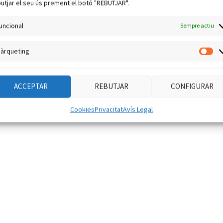
utjar el seu ús prement el botó "REBUTJAR".
uncional
Sempre actiu
àrqueting
Mà
ACCEPTAR
REBUTJAR
CONFIGURAR
Cookies
Privacitat
Avís Legal