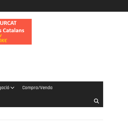
gació
Compra/Venda