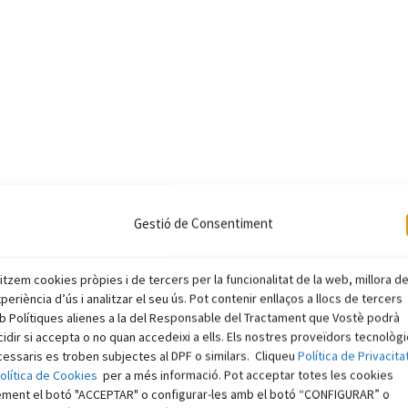
Gestió de Consentiment
litzem cookies pròpies i de tercers per la funcionalitat de la web, millora d
xperiència d’ús i analitzar el seu ús. Pot contenir enllaços a llocs de tercers
 Polítiques alienes a la del Responsable del Tractament que Vostè podrà
idir si accepta o no quan accedeixi a ells. Els nostres proveïdors tecnològ
essaris es troben subjectes al DPF o similars. Cliqueu
Política de Privacita
olítica de Cookies
per a més informació. Pot acceptar totes les cookies
ement el botó "ACCEPTAR" o configurar-les amb el botó “CONFIGURAR” o