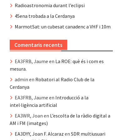
Radioastronomia durant l’eclipsi
45ena trobada a la Cerdanya
MarmotSat: un cubesat canadenc a VHF i 10m
Comentaris recents
EA3FRB, Jaume
en
La ROE: què és i com es
mesura.
admin
en
Robatori al Radio Club de la
Cerdanya
EA3FRB, Jaume
en
Introducció a la
intel·ligència artificial
EA3WR, Joan
en
L’escolta de la ràdio digital a
AM i FM (imatges)
EA3DYY, Joan F. Alcaraz
en
SDR multiusuari