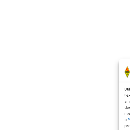
Uti
l’e
amb
dec
nec
o
P
pr