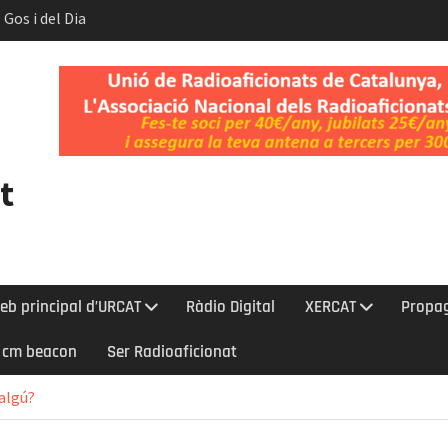
 Gos i del Dia
t.
nt l’eclipsi
bada a la Cerdanya
t
eb principal d’URCAT
Ràdio Digital
XERCAT
Propa
0 cm beacon
Ser Radioaficionat
 algú?