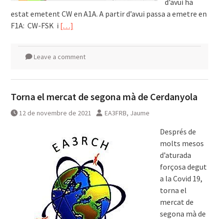
d’avui ha
estat emetent CW en A1A. A partir d’avui passa a emetre en
F1A: CW-FSK i
[…]
Leave a comment
Torna el mercat de segona mà de Cerdanyola
12 de novembre de 2021
EA3FRB, Jaume
Després de
molts mesos
d’aturada
forçosa degut
a la Covid 19,
torna el
mercat de
segona mà de