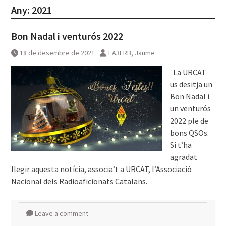
Any:
2021
Bon Nadal i venturós 2022
18 de desembre de 2021
EA3FRB, Jaume
La URCAT
us desitja un
Bon Nadal i
un venturós
2022 ple de
bons QSOs.
Si t’ha
agradat
llegir aquesta notícia, associa’t a URCAT, l’Associació
Nacional dels Radioaficionats Catalans. ͏͏
Leave a comment