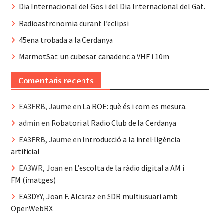
Dia Internacional del Gos i del Dia Internacional del Gat.
Radioastronomia durant l’eclipsi
45ena trobada a la Cerdanya
MarmotSat: un cubesat canadenc a VHF i 10m
Comentaris recents
EA3FRB, Jaume
en
La ROE: què és i com es mesura.
admin
en
Robatori al Radio Club de la Cerdanya
EA3FRB, Jaume
en
Introducció a la intel·ligència
artificial
EA3WR, Joan
en
L’escolta de la ràdio digital a AM i
FM (imatges)
EA3DYY, Joan F. Alcaraz
en
SDR multiusuari amb
OpenWebRX