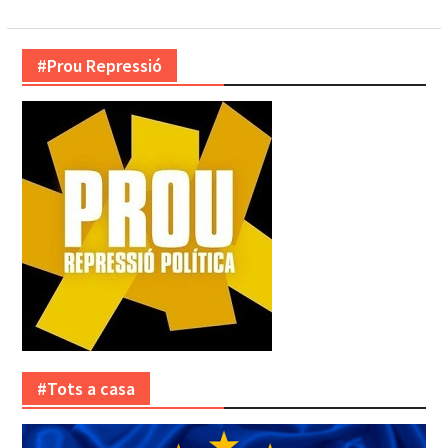
#Prou Repressió
#Tots a casa