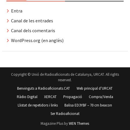
Entra
Canal de les entrades
Canal dels comentaris
WordPress.org (en anglès)
Copyright © Unió de Radioaficionats de Catalunya, URCAT. All rights
reserved.
Benvinguts a Radioaficionats.CAT
Web principal d’URCAT
Ràdio Digital
XERCAT
Propagació
Compra/Venda
Llistat de repetidors i links
Balisa ED3YBF – 70 cm beacon
Ser Radioaficionat
Magazine Plus by
WEN Themes