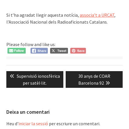
͏͏͏͏ ͏͏ ͏
Si t’ha agradat llegir aquesta notícia,
associa’t a URCAT
,
l’Associació Nacional dels Radioaficionats Catalans.
Please follow and like us:
Navegació
Previous
Next
Supervisió ionosfèrica
30 anys de COAR
d'entrades
post:
post:
per satèl·lit.
Barcelona 92
Deixa un comentari
Heu d'
iniciar la sessió
per escriure un comentari.