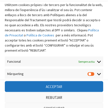
setembre 2025
Utilitzem cookies pròpies i de tercers per la funcionalitat de la web,
agost 2025
millora de l’experiència d’ús i analitzar el seu ús. Pot contenir
enllaços a llocs de tercers amb Polítiques alienes a la del
juliol 2025
Responsable del Tractament que Vostè podrà decidir si accepta o
no quan accedeixi a ells. Els nostres proveïdors tecnològics
juny 2025
necessaris es troben subjectes al DPF o similars. Cliqueu
Política
maig 2025
de Privacitat
o
Política de Cookies
per a més informació. Pot
acceptar totes les cookies prement el botó "ACCEPTAR" o
abril 2025
configurar-les amb el botó “CONFIGURAR” o rebutjar el seu ús
març 2025
prement el botó "REBUTJAR".
febrer 2025
Funcional
Sempre actiu
gener 2025
Màrqueting
desembre 2024
Màrquet
novembre 2024
ACCEPTAR
octubre 2024
REBUTJAR
setembre 2024
agost 2024