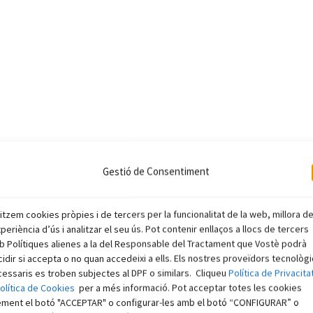
Gestió de Consentiment
litzem cookies pròpies i de tercers per la funcionalitat de la web, millora d
xperiència d’ús i analitzar el seu ús. Pot contenir enllaços a llocs de tercers
 Polítiques alienes a la del Responsable del Tractament que Vostè podrà
idir si accepta o no quan accedeixi a ells. Els nostres proveïdors tecnològ
essaris es troben subjectes al DPF o similars. Cliqueu
Política de Privacita
olítica de Cookies
per a més informació. Pot acceptar totes les cookies
ement el botó "ACCEPTAR" o configurar-les amb el botó “CONFIGURAR” o