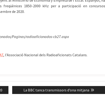
nyent al Ministerio de Economía y Empresa de l’Estat Espanyol, h
es freqüènices 1850-2000 kHz per a participació en concurso
esembre de 2020.
icionados/Paginas/radioaficionados-cb27.aspx
AT
, l’Associació Nacional dels Radioaficionats Catalans.
Next
20
La BBC tanca transmissors d’ona mitjana
post: