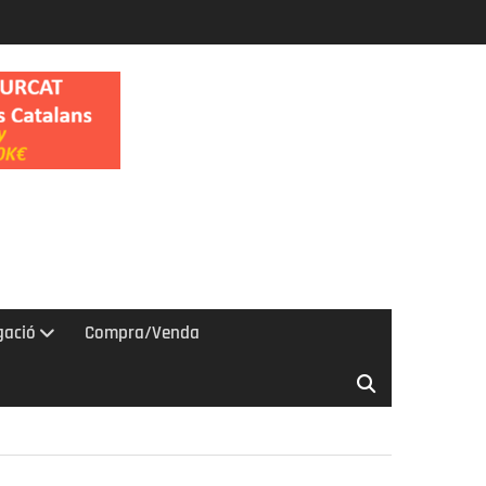
gació
Compra/Venda