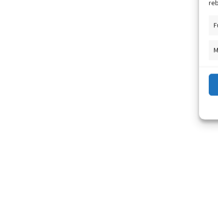
reb
F
M