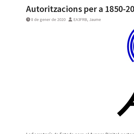
Autoritzacions per a 1850-2
8 de gener de 2020
EA3FRB, Jaume
͏͏ ͏͏