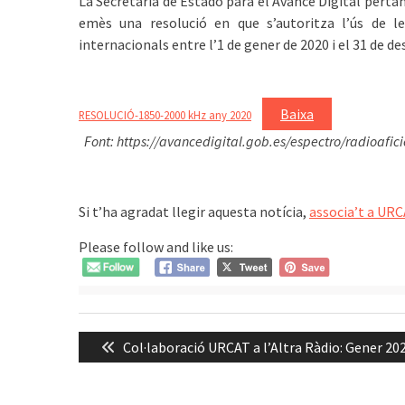
La Secretaría de Estado para el Avance Digital perta
emès una resolució en que s’autoritza l’ús de l
internacionals entre l’1 de gener de 2020 i el 31 de d
Baixa
RESOLUCIÓ-1850-2000 kHz any 2020
͏͏ ͏
Font: https://avancedigital.gob.es/espectro/radioaf
͏͏ ͏͏
Si t’ha agradat llegir aquesta notícia,
associa’t a URC
Please follow and like us:
Navegació
Previous
Col·laboració URCAT a l’Altra Ràdio: Gener 20
d'entrades
post: