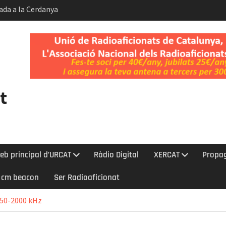
ada a la Cerdanya
Gos i del Dia
.
ent de la
Kelvin-Helmholtz
t
eb principal d’URCAT
Ràdio Digital
XERCAT
Propa
0 cm beacon
Ser Radioaficionat
850-2000 kHz