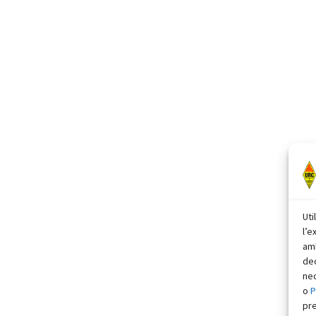
Uti
l’e
amb
dec
nec
o
P
pr