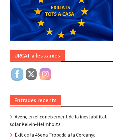
a
s
URCAT a les xarxes
Entrades recents
Avenç en el coneixement de la inestabilitat
solar Kelvin-Helmholtz
Èxit de la 45ena Trobada a la Cerdanya