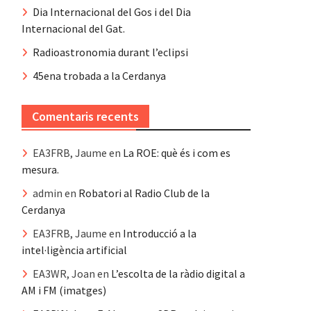
Dia Internacional del Gos i del Dia
Internacional del Gat.
Radioastronomia durant l’eclipsi
45ena trobada a la Cerdanya
Comentaris recents
EA3FRB, Jaume
en
La ROE: què és i com es
mesura.
admin
en
Robatori al Radio Club de la
Cerdanya
EA3FRB, Jaume
en
Introducció a la
intel·ligència artificial
EA3WR, Joan
en
L’escolta de la ràdio digital a
AM i FM (imatges)