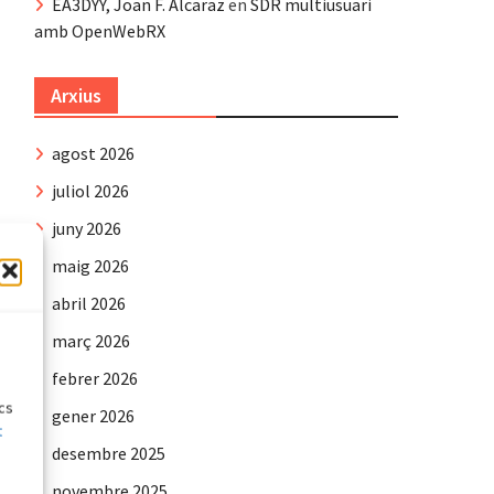
EA3DYY, Joan F. Alcaraz
en
SDR multiusuari
amb OpenWebRX
Arxius
agost 2026
juliol 2026
juny 2026
maig 2026
abril 2026
e
març 2026
febrer 2026
ics
gener 2026
t
desembre 2025
novembre 2025