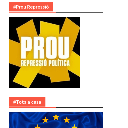
#Prou Repressió
#Tots a casa