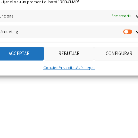
utjar el seu ús prement el botó "REBUTJAR".
uncional
Sempre actiu
àrqueting
Mà
ACCEPTAR
REBUTJAR
CONFIGURAR
Cookies
Privacitat
Avís Legal