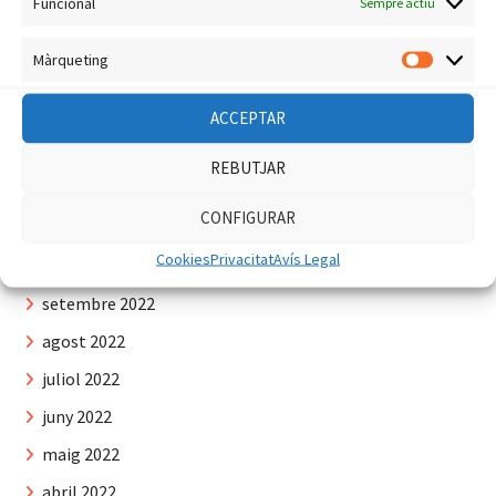
maig 2023
Funcional
Sempre actiu
abril 2023
Màrqueting
Màrquet
març 2023
febrer 2023
ACCEPTAR
gener 2023
REBUTJAR
desembre 2022
CONFIGURAR
novembre 2022
Cookies
Privacitat
Avís Legal
octubre 2022
setembre 2022
agost 2022
juliol 2022
juny 2022
maig 2022
abril 2022