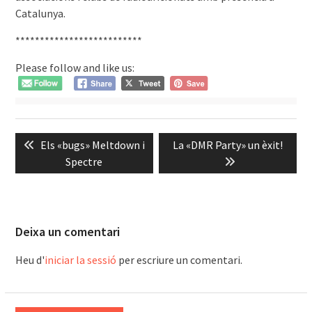
Catalunya.
**************************
Please follow and like us:
Navegació
Previous
Next
Els «bugs» Meltdown i
La «DMR Party» un èxit!
d'entrades
post:
post:
Spectre
Deixa un comentari
Heu d'
iniciar la sessió
per escriure un comentari.