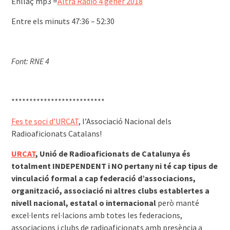
Enllaç mp3 =
Altra Ràdio 4 gener 2018
Entre els minuts 47:36 – 52:30
Font: RNE 4
**************************
Fes te soci d’URCAT
, l’Associació Nacional dels
Radioaficionats Catalans!
URCAT
, Unió de Radioaficionats de Catalunya és
totalment INDEPENDENT i NO pertany ni té cap tipus de
vinculació formal a cap federació d’associacions,
organització, associació ni altres clubs establertes a
nivell nacional, estatal o internacional
però manté
excel·lents rel·lacions amb totes les federacions,
associacions i clubs de radioaficionats amb presència a