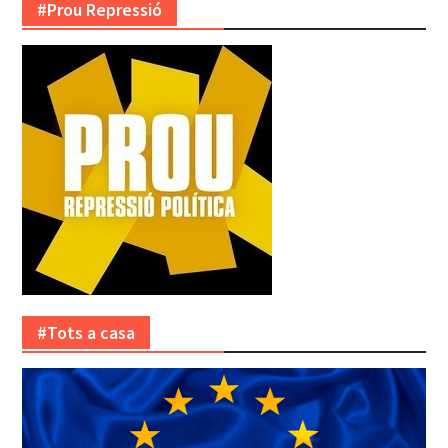
#Prou Repressió
#Tots a casa