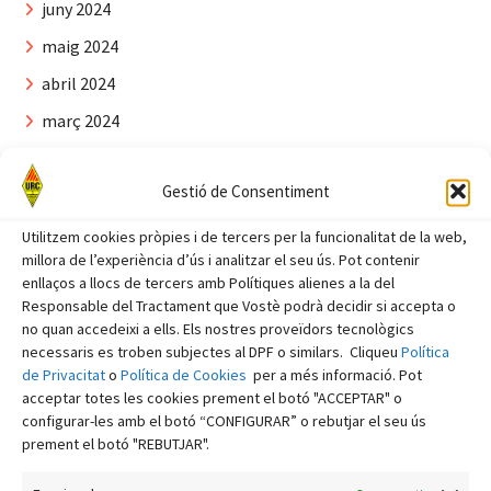
juny 2024
maig 2024
abril 2024
març 2024
febrer 2024
Gestió de Consentiment
gener 2024
desembre 2023
Utilitzem cookies pròpies i de tercers per la funcionalitat de la web,
millora de l’experiència d’ús i analitzar el seu ús. Pot contenir
novembre 2023
enllaços a llocs de tercers amb Polítiques alienes a la del
Responsable del Tractament que Vostè podrà decidir si accepta o
octubre 2023
no quan accedeixi a ells. Els nostres proveïdors tecnològics
setembre 2023
necessaris es troben subjectes al DPF o similars. Cliqueu
Política
de Privacitat
o
Política de Cookies
per a més informació. Pot
agost 2023
acceptar totes les cookies prement el botó "ACCEPTAR" o
juliol 2023
configurar-les amb el botó “CONFIGURAR” o rebutjar el seu ús
prement el botó "REBUTJAR".
juny 2023