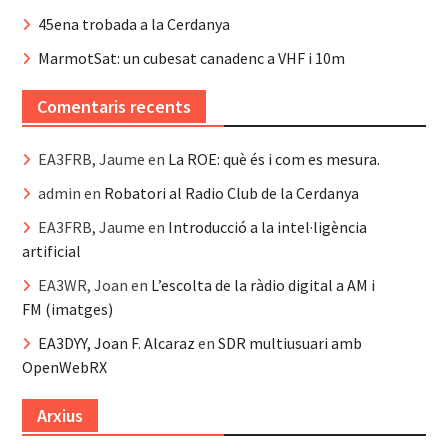
45ena trobada a la Cerdanya
MarmotSat: un cubesat canadenc a VHF i 10m
Comentaris recents
EA3FRB, Jaume
en
La ROE: què és i com es mesura.
admin
en
Robatori al Radio Club de la Cerdanya
EA3FRB, Jaume
en
Introducció a la intel·ligència
artificial
EA3WR, Joan
en
L’escolta de la ràdio digital a AM i
FM (imatges)
EA3DYY, Joan F. Alcaraz
en
SDR multiusuari amb
OpenWebRX
Arxius