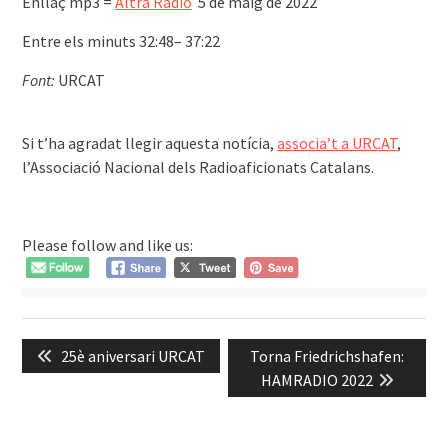
Enllaç mp3 =
Altra Ràdio
5 de maig de 2022
Entre els minuts 32:48– 37:22
Font:
URCAT
͏͏ ͏͏ ͏
Si t’ha agradat llegir aquesta notícia,
associa’t a URCAT
,
l’Associació Nacional dels Radioaficionats Catalans.
Please follow and like us:
Navegació
Previous
Next
25è aniversari URCAT
Torna Friedrichshafen:
d'entrades
post:
post:
HAMRADIO 2022