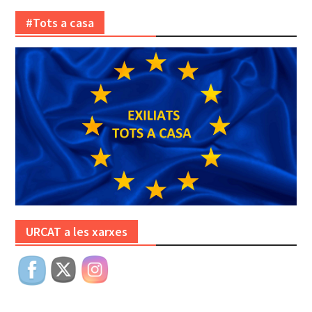
#Tots a casa
URCAT a les xarxes