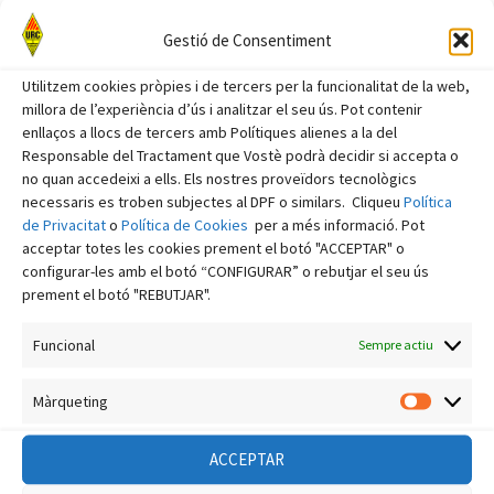
octubre 2023
Gestió de Consentiment
setembre 2023
agost 2023
Utilitzem cookies pròpies i de tercers per la funcionalitat de la web,
millora de l’experiència d’ús i analitzar el seu ús. Pot contenir
juliol 2023
enllaços a llocs de tercers amb Polítiques alienes a la del
juny 2023
Responsable del Tractament que Vostè podrà decidir si accepta o
no quan accedeixi a ells. Els nostres proveïdors tecnològics
maig 2023
necessaris es troben subjectes al DPF o similars. Cliqueu
Política
de Privacitat
o
Política de Cookies
per a més informació. Pot
abril 2023
acceptar totes les cookies prement el botó "ACCEPTAR" o
març 2023
configurar-les amb el botó “CONFIGURAR” o rebutjar el seu ús
prement el botó "REBUTJAR".
febrer 2023
gener 2023
Funcional
Sempre actiu
desembre 2022
Màrqueting
Màrquet
novembre 2022
octubre 2022
ACCEPTAR
setembre 2022