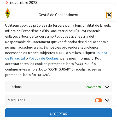
novembre 2023
octubre 2023
Gestió de Consentiment
setembre 2023
Utilitzem cookies pròpies i de tercers per la funcionalitat de la web,
agost 2023
millora de l’experiència d’ús i analitzar el seu ús. Pot contenir
enllaços a llocs de tercers amb Polítiques alienes a la del
juliol 2023
Responsable del Tractament que Vostè podrà decidir si accepta o
juny 2023
no quan accedeixi a ells. Els nostres proveïdors tecnològics
necessaris es troben subjectes al DPF o similars. Cliqueu
Política
maig 2023
de Privacitat
o
Política de Cookies
per a més informació. Pot
acceptar totes les cookies prement el botó "ACCEPTAR" o
abril 2023
configurar-les amb el botó “CONFIGURAR” o rebutjar el seu ús
març 2023
prement el botó "REBUTJAR".
febrer 2023
Funcional
Sempre actiu
gener 2023
desembre 2022
Màrqueting
Màrquet
novembre 2022
ACCEPTAR