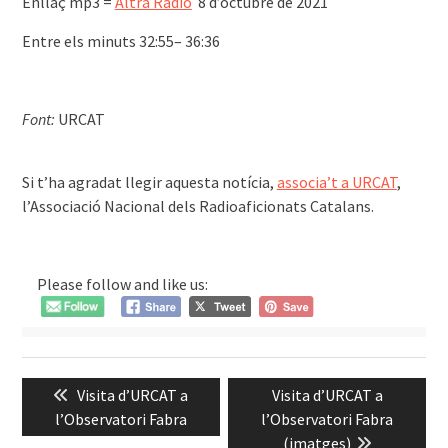
Enllaç mp3 =
Altra Ràdio
8 d’octubre de 2021
Entre els minuts 32:55– 36:36
Font:
URCAT
͏͏ ͏͏ ͏
Si t’ha agradat llegir aquesta notícia,
associa’t a URCAT
,
l’Associació Nacional dels Radioaficionats Catalans.
Please follow and like us:
Navegació
Previous
Next
Visita d’URCAT a
Visita d’URCAT a
d'entrades
post:
post:
l’Observatori Fabra
l’Observatori Fabra
(imatges)