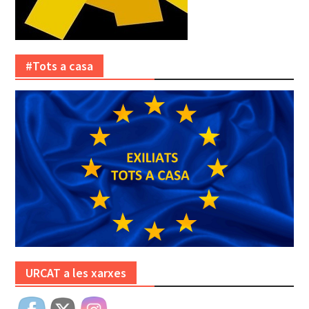
#Tots a casa
URCAT a les xarxes