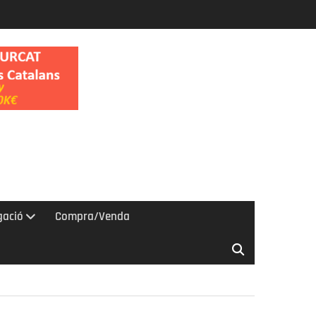
gació
Compra/Venda