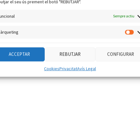
utjar el seu ús prement el botó "REBUTJAR".
uncional
Sempre actiu
àrqueting
Mà
ACCEPTAR
REBUTJAR
CONFIGURAR
Cookies
Privacitat
Avís Legal