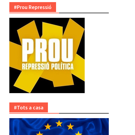
#Prou Repressió
#Tots a casa