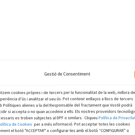
Gestió de Consentiment
litzem cookies pròpies i de tercers per la funcionalitat de la web, millora d
xperiència d’ús i analitzar el seu ús. Pot contenir enllaços a llocs de tercers
 Polítiques alienes a la del Responsable del Tractament que Vostè podrà
idir si accepta o no quan accedeixi a ells. Els nostres proveïdors tecnològ
essaris es troben subjectes al DPF o similars. Cliqueu
Política de Privacita
olítica de Cookies
per a més informació. Pot acceptar totes les cookies
ement el botó "ACCEPTAR" o configurar-les amb el botó “CONFIGURAR” o