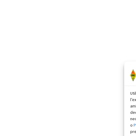
Uti
l’e
amb
dec
nec
o
P
pr