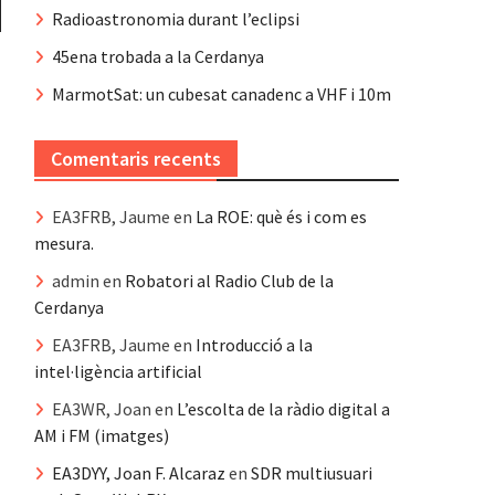
Radioastronomia durant l’eclipsi
45ena trobada a la Cerdanya
MarmotSat: un cubesat canadenc a VHF i 10m
Comentaris recents
EA3FRB, Jaume
en
La ROE: què és i com es
mesura.
admin
en
Robatori al Radio Club de la
Cerdanya
EA3FRB, Jaume
en
Introducció a la
intel·ligència artificial
EA3WR, Joan
en
L’escolta de la ràdio digital a
AM i FM (imatges)
EA3DYY, Joan F. Alcaraz
en
SDR multiusuari