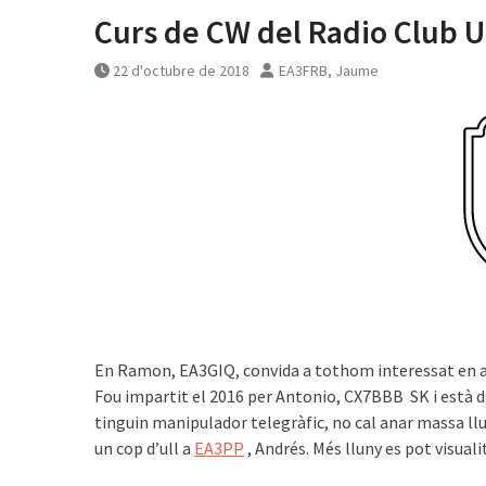
Curs de CW del Radio Club 
22 d'octubre de 2018
EA3FRB, Jaume
En Ramon, EA3GIQ, convida a tothom interessat en ap
Fou impartit el 2016 per Antonio, CX7BBB SK i està 
tinguin manipulador telegràfic, no cal anar massa llun
un cop d’ull a
EA3PP
, Andrés. Més lluny es pot visual