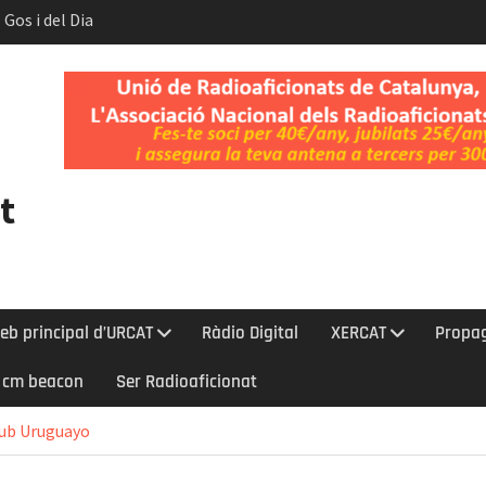
 Gos i del Dia
t.
nt l’eclipsi
bada a la Cerdanya
t
eb principal d’URCAT
Ràdio Digital
XERCAT
Propa
0 cm beacon
Ser Radioaficionat
lub Uruguayo