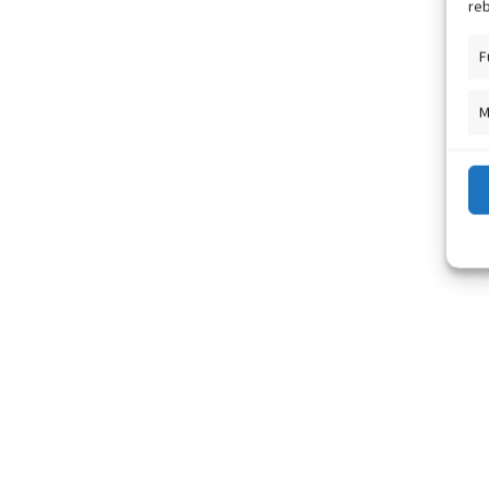
reb
F
M