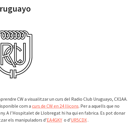
Uruguayo
rendre CW a visualitzar un curs del Radio Club Uruguayo, CX1AA.
disponible com a
curs de CW en 24 lliçons
. Per a aquells que no
y. A l’Hospitalet de Llobregat hi ha qui en fabrica. Es pot donar
itzar els manipuladors d’
EA4GKY
o d’
UR5CDX
.