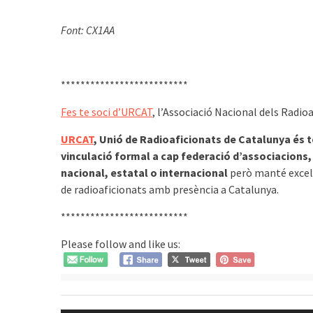
Font: CX1AA
**************************
Fes te soci d’URCAT
, l’Associació Nacional dels Radio
URCAT
, Unió de Radioaficionats de Catalunya és 
vinculació formal a cap federació d’associacions, 
nacional, estatal o internacional
però manté excel·
de radioaficionats amb presència a Catalunya.
**************************
Please follow and like us:
Navegació