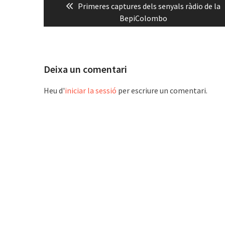
Previous
Primeres captures dels senyals ràdio de la
d'entrades
post:
BepiColombo
Deixa un comentari
Heu d'
iniciar la sessió
per escriure un comentari.