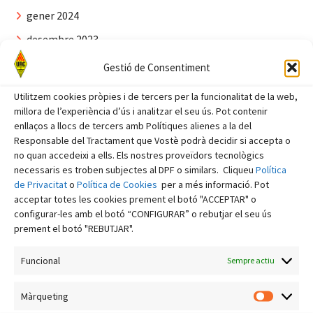
gener 2024
desembre 2023
novembre 2023
Gestió de Consentiment
octubre 2023
Utilitzem cookies pròpies i de tercers per la funcionalitat de la web,
setembre 2023
millora de l’experiència d’ús i analitzar el seu ús. Pot contenir
enllaços a llocs de tercers amb Polítiques alienes a la del
agost 2023
Responsable del Tractament que Vostè podrà decidir si accepta o
no quan accedeixi a ells. Els nostres proveïdors tecnològics
juliol 2023
necessaris es troben subjectes al DPF o similars. Cliqueu
Política
juny 2023
de Privacitat
o
Política de Cookies
per a més informació. Pot
acceptar totes les cookies prement el botó "ACCEPTAR" o
maig 2023
configurar-les amb el botó “CONFIGURAR” o rebutjar el seu ús
prement el botó "REBUTJAR".
abril 2023
març 2023
Funcional
Sempre actiu
febrer 2023
Màrqueting
gener 2023
Màrquet