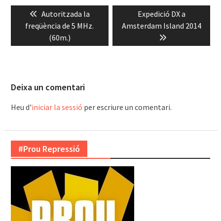
Navegació
Previous
Next
Autoritzada la
Expedició DX a
d'entrades
post:
post:
freqüència de 5 MHz.
Amsterdam Island 2014
(60m.)
Deixa un comentari
Heu d'
iniciar la sessió
per escriure un comentari.
#Prou Repressió