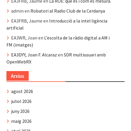
EA3FRB, Jaume
en
La ROE: què és i com es mesura.
admin
en
Robatori al Radio Club de la Cerdanya
EA3FRB, Jaume
en
Introducció a la intel·ligència
artificial
EA3WR, Joan
en
L’escolta de la ràdio digital a AM i
FM (imatges)
EA3DYY, Joan F. Alcaraz
en
SDR multiusuari amb
OpenWebRX
Arxius
agost 2026
juliol 2026
juny 2026
maig 2026