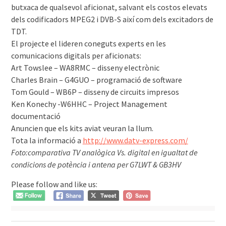
butxaca de qualsevol aficionat, salvant els costos elevats
dels codificadors MPEG2 i DVB-S així com dels excitadors de
TDT.
El projecte el lideren coneguts experts en les
comunicacions digitals per aficionats:
Art Towslee – WA8RMC – disseny electrònic
Charles Brain – G4GUO – programació de software
Tom Gould – WB6P – disseny de circuits impresos
Ken Konechy -W6HHC – Project Management
documentació
Anuncien que els kits aviat veuran la llum.
Tota la informació a
http://www.datv-express.com/
Foto:comparativa TV analògica Vs. digital en igualtat de
condicions de potència i antena per G7LWT & GB3HV
Please follow and like us: