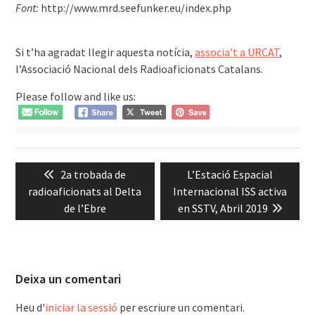
Font:
http://www.mrd.seefunker.eu/index.php
͏͏
Si t’ha agradat llegir aquesta notícia,
associa’t a URCAT
,
l’Associació Nacional dels Radioaficionats Catalans.
Please follow and like us:
Navegació
Previous
Next
2a trobada de
L’Estació Espacial
d'entrades
post:
post:
radioaficionats al Delta
Internacional ISS activa
de l’Ebre
en SSTV, Abril 2019
Deixa un comentari
Heu d'
iniciar la sessió
per escriure un comentari.