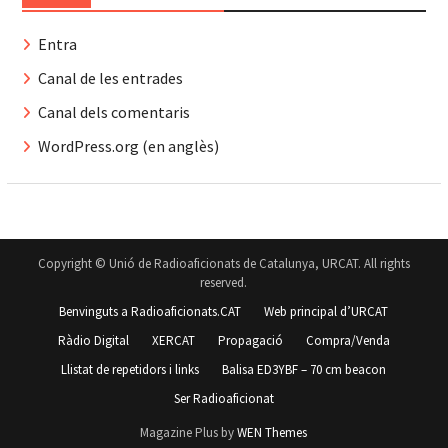
Entra
Canal de les entrades
Canal dels comentaris
WordPress.org (en anglès)
Copyright © Unió de Radioaficionats de Catalunya, URCAT. All rights
reserved.
Benvinguts a Radioaficionats.CAT
Web principal d’URCAT
Ràdio Digital
XERCAT
Propagació
Compra/Venda
Llistat de repetidors i links
Balisa ED3YBF – 70 cm beacon
Ser Radioaficionat
Magazine Plus by
WEN Themes