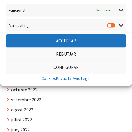
juny 2023
Funcional
Sempre actiu
maig 2023
Màrqueting
Màrquet
abril 2023
març 2023
ACCEPTAR
febrer 2023
REBUTJAR
gener 2023
CONFIGURAR
desembre 2022
Cookies
Privacitat
Avís Legal
novembre 2022
octubre 2022
setembre 2022
agost 2022
juliol 2022
juny 2022