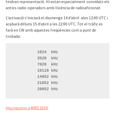
tindran representació. Hi estan especialment convidats els
antics radio-operadors amb llicència de radioaficionat.
L’activació s’iniciarà el diumenge 14 d’abril ales 12:00 UTC i
acabarà dilluns 15 d’abril a les 22:00 UTC. Tot el tràfic es
farà en CW amb aquestes freqüències com a punt de
trobada:
           1824  kHz
           3520  kHz
           7020  kHz
           10118 kHz
           14052 kHz
           21052 kHz
           28052 kHz 
Inscripcions a MRD 2019
.