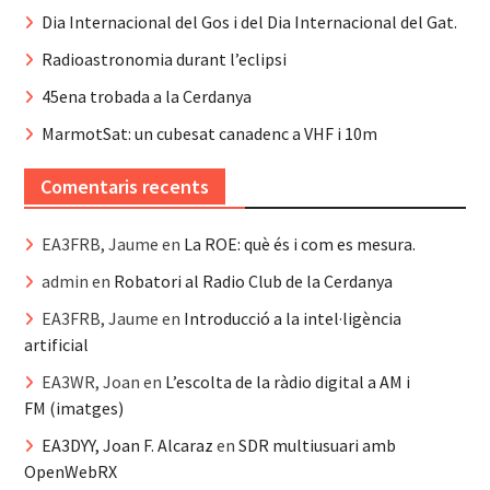
Dia Internacional del Gos i del Dia Internacional del Gat.
Radioastronomia durant l’eclipsi
45ena trobada a la Cerdanya
MarmotSat: un cubesat canadenc a VHF i 10m
Comentaris recents
EA3FRB, Jaume
en
La ROE: què és i com es mesura.
admin
en
Robatori al Radio Club de la Cerdanya
EA3FRB, Jaume
en
Introducció a la intel·ligència
artificial
EA3WR, Joan
en
L’escolta de la ràdio digital a AM i
FM (imatges)
EA3DYY, Joan F. Alcaraz
en
SDR multiusuari amb
OpenWebRX