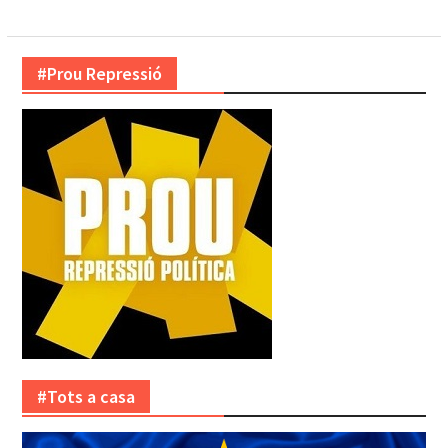
#Prou Repressió
#Tots a casa