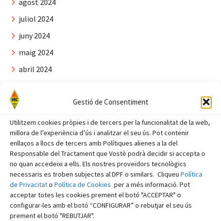
agost 2024
juliol 2024
juny 2024
maig 2024
abril 2024
març 2024
Gestió de Consentiment
febrer 2024
gener 2024
Utilitzem cookies pròpies i de tercers per la funcionalitat de la web,
millora de l’experiència d’ús i analitzar el seu ús. Pot contenir
desembre 2023
enllaços a llocs de tercers amb Polítiques alienes a la del
novembre 2023
Responsable del Tractament que Vostè podrà decidir si accepta o
no quan accedeixi a ells. Els nostres proveïdors tecnològics
octubre 2023
necessaris es troben subjectes al DPF o similars. Cliqueu
Política
de Privacitat
o
Política de Cookies
per a més informació. Pot
setembre 2023
acceptar totes les cookies prement el botó "ACCEPTAR" o
agost 2023
configurar-les amb el botó “CONFIGURAR” o rebutjar el seu ús
prement el botó "REBUTJAR".
juliol 2023