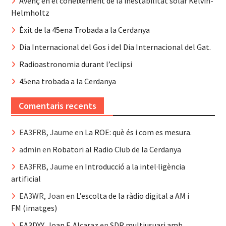
Avenç en el coneixement de la inestabilitat solar Kelvin-
Helmholtz
Èxit de la 45ena Trobada a la Cerdanya
Dia Internacional del Gos i del Dia Internacional del Gat.
Radioastronomia durant l’eclipsi
45ena trobada a la Cerdanya
Comentaris recents
EA3FRB, Jaume
en
La ROE: què és i com es mesura.
admin
en
Robatori al Radio Club de la Cerdanya
EA3FRB, Jaume
en
Introducció a la intel·ligència
artificial
EA3WR, Joan
en
L’escolta de la ràdio digital a AM i
FM (imatges)
EA3DYY, Joan F. Alcaraz
en
SDR multiusuari amb