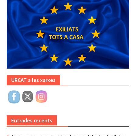
URCAT a les xarxes
Entrades recents