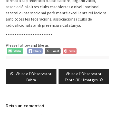
formal a cap federació d’associacions, organització,
associació ni altres clubs establertes a nivell nacional,
estatal o internacional però manté excel·lents rel·lacions
amb totes les federacions, associacions i clubs de
radioaficionats amb presència a Catalunya.
**************************
Please follow and like us:
Navegació
Previous
Next
Visita a l’Observatori
Visita a l’Observatori
d'entrades
post:
post:
Fabra
Fabra (II) : Imatges
Deixa un comentari