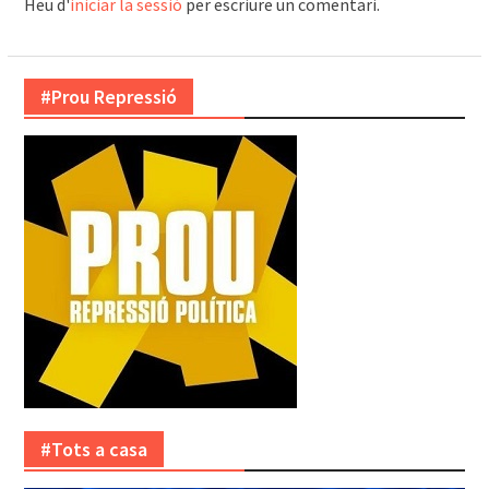
Heu d'
iniciar la sessió
per escriure un comentari.
#Prou Repressió
#Tots a casa