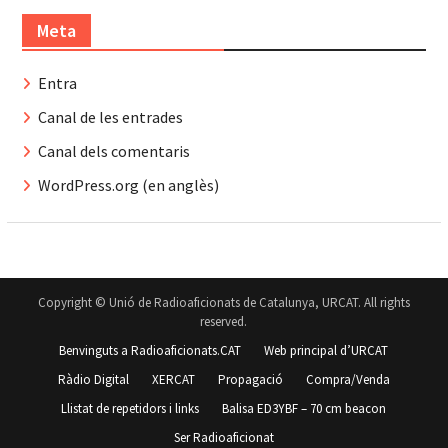
Meta
Entra
Canal de les entrades
Canal dels comentaris
WordPress.org (en anglès)
Copyright © Unió de Radioaficionats de Catalunya, URCAT. All rights
reserved.
Benvinguts a Radioaficionats.CAT
Web principal d’URCAT
Ràdio Digital
XERCAT
Propagació
Compra/Venda
Llistat de repetidors i links
Balisa ED3YBF – 70 cm beacon
Ser Radioaficionat