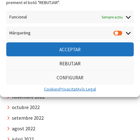
agost 2023
prement el botó "REBUTJAR".
juliol 2023
Funcional
Sempre actiu
juny 2023
maig 2023
Màrqueting
Màrquet
abril 2023
ACCEPTAR
març 2023
REBUTJAR
febrer 2023
gener 2023
CONFIGURAR
desembre 2022
Cookies
Privacitat
Avís Legal
novembre 2022
octubre 2022
setembre 2022
agost 2022
juliol 2022