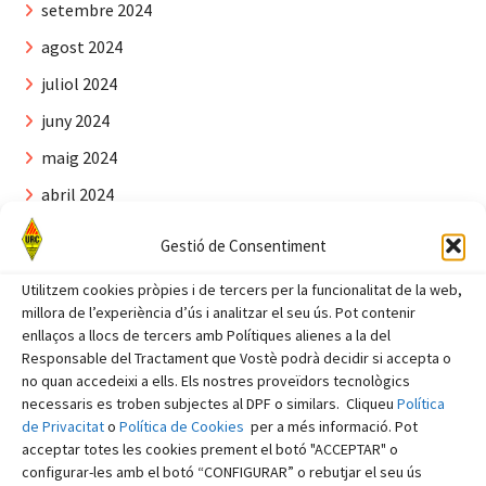
setembre 2024
agost 2024
juliol 2024
juny 2024
maig 2024
abril 2024
març 2024
Gestió de Consentiment
febrer 2024
Utilitzem cookies pròpies i de tercers per la funcionalitat de la web,
gener 2024
millora de l’experiència d’ús i analitzar el seu ús. Pot contenir
enllaços a llocs de tercers amb Polítiques alienes a la del
desembre 2023
Responsable del Tractament que Vostè podrà decidir si accepta o
novembre 2023
no quan accedeixi a ells. Els nostres proveïdors tecnològics
necessaris es troben subjectes al DPF o similars. Cliqueu
Política
octubre 2023
de Privacitat
o
Política de Cookies
per a més informació. Pot
acceptar totes les cookies prement el botó "ACCEPTAR" o
setembre 2023
configurar-les amb el botó “CONFIGURAR” o rebutjar el seu ús