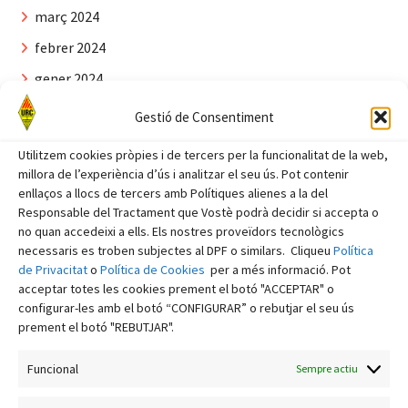
març 2024
febrer 2024
gener 2024
desembre 2023
Gestió de Consentiment
novembre 2023
Utilitzem cookies pròpies i de tercers per la funcionalitat de la web,
octubre 2023
millora de l’experiència d’ús i analitzar el seu ús. Pot contenir
enllaços a llocs de tercers amb Polítiques alienes a la del
setembre 2023
Responsable del Tractament que Vostè podrà decidir si accepta o
no quan accedeixi a ells. Els nostres proveïdors tecnològics
agost 2023
necessaris es troben subjectes al DPF o similars. Cliqueu
Política
juliol 2023
de Privacitat
o
Política de Cookies
per a més informació. Pot
acceptar totes les cookies prement el botó "ACCEPTAR" o
juny 2023
configurar-les amb el botó “CONFIGURAR” o rebutjar el seu ús
maig 2023
prement el botó "REBUTJAR".
abril 2023
Funcional
Sempre actiu
març 2023