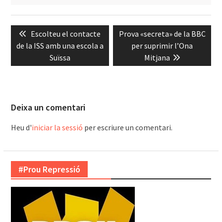
Navegació
Previous
Next
Escolteu el contacte
Prova «secreta» de la BBC
d'entrades
post:
post:
de la ISS amb una escola a
per suprimir l’Ona
Suïssa
Mitjana
Deixa un comentari
Heu d'
iniciar la sessió
per escriure un comentari.
#Prou Repressió