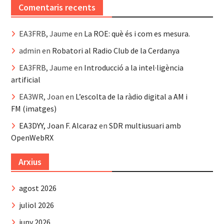
Comentaris recents
EA3FRB, Jaume
en
La ROE: què és i com es mesura.
admin
en
Robatori al Radio Club de la Cerdanya
EA3FRB, Jaume
en
Introducció a la intel·ligència
artificial
EA3WR, Joan
en
L’escolta de la ràdio digital a AM i
FM (imatges)
EA3DYY, Joan F. Alcaraz
en
SDR multiusuari amb
OpenWebRX
Arxius
agost 2026
juliol 2026
juny 2026