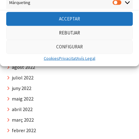
Màrqueting
febrer 2023
Màrquet
gener 2023
ACCEPTAR
desembre 2022
REBUTJAR
novembre 2022
octubre 2022
CONFIGURAR
setembre 2022
Cookies
Privacitat
Avís Legal
agost 2022
juliol 2022
juny 2022
maig 2022
abril 2022
març 2022
febrer 2022