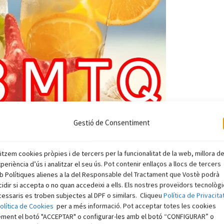
Gestió de Consentiment
litzem cookies pròpies i de tercers per la funcionalitat de la web, millora d
xperiència d’ús i analitzar el seu ús. Pot contenir enllaços a llocs de tercers
 Polítiques alienes a la del Responsable del Tractament que Vostè podrà
idir si accepta o no quan accedeixi a ells. Els nostres proveïdors tecnològ
essaris es troben subjectes al DPF o similars. Cliqueu
Política de Privacita
olítica de Cookies
per a més informació. Pot acceptar totes les cookies
ement el botó "ACCEPTAR" o configurar-les amb el botó “CONFIGURAR” o