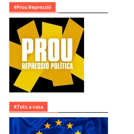
#Prou Repressió
#Tots a casa