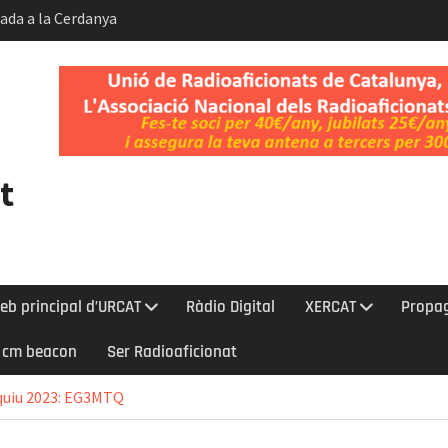
bada a la Cerdanya
 Gos i del Dia
t.
ent de la
Kelvin-Helmholtz
t
eb principal d’URCAT
Ràdio Digital
XERCAT
Propa
0 cm beacon
Ser Radioaficionat
quiu 2023: EG3MTQ