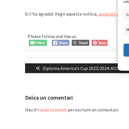
reb
Si t’ha agradat llegir aquesta notícia,
associa’t a URC
F
M
Please follow and like us:
Navegació
Previous
Diploma America’s Cup 2023/2024: AO337AC
d'entrades
post:
Deixa un comentari
Heu d'
iniciar la sessió
per escriure un comentari.