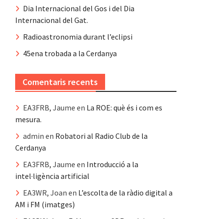
Dia Internacional del Gos i del Dia
Internacional del Gat.
Radioastronomia durant l’eclipsi
45ena trobada a la Cerdanya
Comentaris recents
EA3FRB, Jaume
en
La ROE: què és i com es
mesura.
admin
en
Robatori al Radio Club de la
Cerdanya
EA3FRB, Jaume
en
Introducció a la
intel·ligència artificial
EA3WR, Joan
en
L’escolta de la ràdio digital a
AM i FM (imatges)