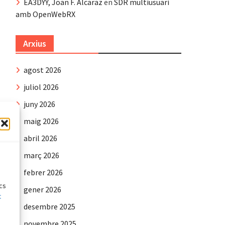
EA3DYY, Joan F. Alcaraz
en
SDR multiusuari
amb OpenWebRX
Arxius
agost 2026
juliol 2026
juny 2026
maig 2026
abril 2026
e
març 2026
febrer 2026
ics
gener 2026
t
desembre 2025
novembre 2025