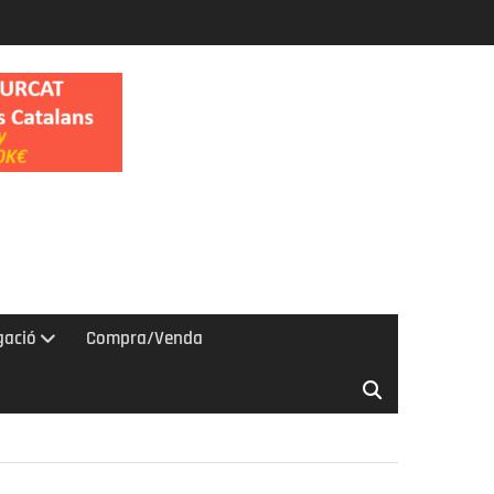
gació
Compra/Venda