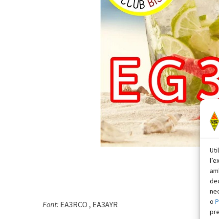
Uti
l’e
amb
dec
nec
o
P
Font:
EA3RCO , EA3AYR
pr