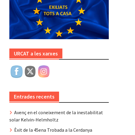
URCAT a les xarxes
Entrades recents
Avenç en el coneixement de la inestabilitat
solar Kelvin-Helmholtz
Èxit de la 45ena Trobada a la Cerdanya