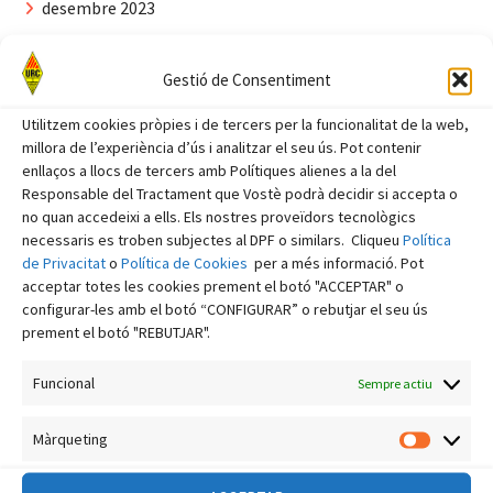
desembre 2023
novembre 2023
Gestió de Consentiment
octubre 2023
setembre 2023
Utilitzem cookies pròpies i de tercers per la funcionalitat de la web,
millora de l’experiència d’ús i analitzar el seu ús. Pot contenir
agost 2023
enllaços a llocs de tercers amb Polítiques alienes a la del
Responsable del Tractament que Vostè podrà decidir si accepta o
juliol 2023
no quan accedeixi a ells. Els nostres proveïdors tecnològics
juny 2023
necessaris es troben subjectes al DPF o similars. Cliqueu
Política
de Privacitat
o
Política de Cookies
per a més informació. Pot
maig 2023
acceptar totes les cookies prement el botó "ACCEPTAR" o
abril 2023
configurar-les amb el botó “CONFIGURAR” o rebutjar el seu ús
prement el botó "REBUTJAR".
març 2023
febrer 2023
Funcional
Sempre actiu
gener 2023
Màrqueting
Màrquet
desembre 2022