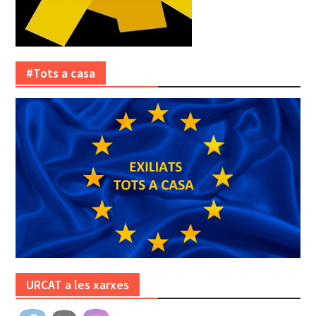
#Tots a casa
URCAT a les xarxes