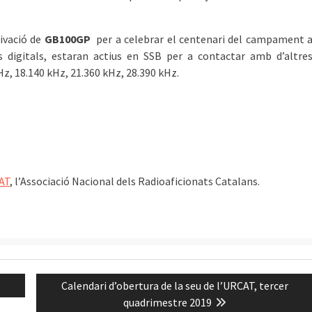
ivació de
GB100GP
per a celebrar el centenari del campament 
 digitals, estaran actius en SSB per a contactar amb d’altre
z, 18.140 kHz, 21.360 kHz, 28.390 kHz.
AT
, l’Associació Nacional dels Radioaficionats Catalans. ͏͏ ͏͏
Next
Calendari d’obertura de la seu de l’URCAT, tercer
post:
quadrimestre 2019