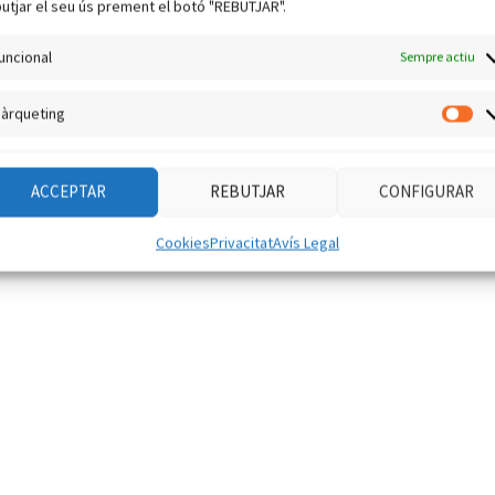
utjar el seu ús prement el botó "REBUTJAR".
uncional
Sempre actiu
àrqueting
Mà
ACCEPTAR
REBUTJAR
CONFIGURAR
Cookies
Privacitat
Avís Legal