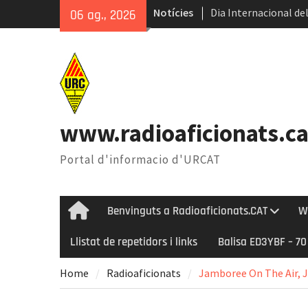
Skip
Notícies
Dia Internacional del
06 ag., 2026
to
Internacional del Ga
content
Radioastronomia dura
Èxit de la 45ena Tro
www.radioaficionats.ca
Portal d'informacio d'URCAT
Benvinguts a Radioaficionats.CAT
W
Home
Llistat de repetidors i links
Balisa ED3YBF – 7
Home
Radioaficionats
Jamboree On The Air, 