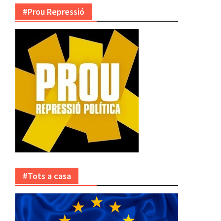
#Prou Repressió
#Tots a casa
e
l