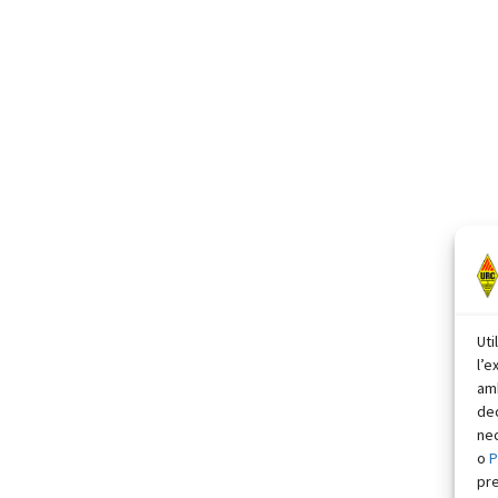
Uti
l’e
amb
dec
nec
o
P
pr