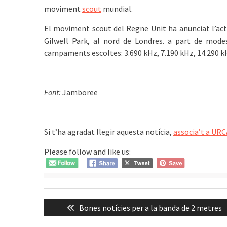
moviment
scout
mundial.
El moviment scout del Regne Unit ha anunciat l’act
Gilwell Park, al nord de Londres. a part de modes
campaments escoltes: 3.690 kHz, 7.190 kHz, 14.290 kH
͏͏ ͏͏
Font:
Jamboree
͏͏ ͏͏
Si t’ha agradat llegir aquesta notícia,
associa’t a URC
Please follow and like us:
Navegació
Previous
Bones notícies per a la banda de 2 metres
d'entrades
post: