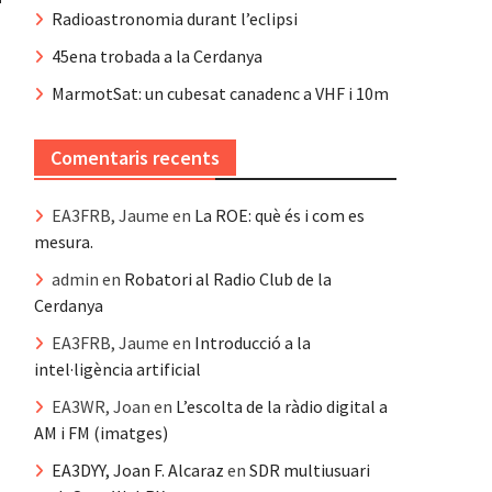
Radioastronomia durant l’eclipsi
45ena trobada a la Cerdanya
MarmotSat: un cubesat canadenc a VHF i 10m
Comentaris recents
EA3FRB, Jaume
en
La ROE: què és i com es
mesura.
admin
en
Robatori al Radio Club de la
Cerdanya
EA3FRB, Jaume
en
Introducció a la
intel·ligència artificial
EA3WR, Joan
en
L’escolta de la ràdio digital a
AM i FM (imatges)
EA3DYY, Joan F. Alcaraz
en
SDR multiusuari