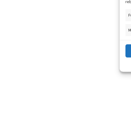
reb
F
M