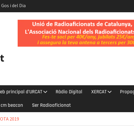
 Gos i del Dia
t.
nt l’eclipsi
bada a la Cerdanya
t
eb principal d’URCAT
Ràdio Digital
XERCAT
Propa
0 cm beacon
Ser Radioaficionat
JOTA 2019