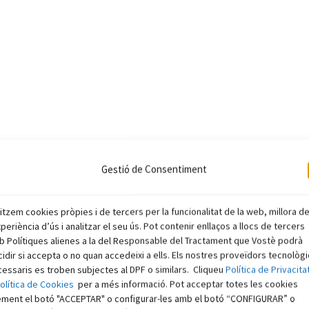
Gestió de Consentiment
litzem cookies pròpies i de tercers per la funcionalitat de la web, millora d
xperiència d’ús i analitzar el seu ús. Pot contenir enllaços a llocs de tercers
 Polítiques alienes a la del Responsable del Tractament que Vostè podrà
idir si accepta o no quan accedeixi a ells. Els nostres proveïdors tecnològ
essaris es troben subjectes al DPF o similars. Cliqueu
Política de Privacita
olítica de Cookies
per a més informació. Pot acceptar totes les cookies
ement el botó "ACCEPTAR" o configurar-les amb el botó “CONFIGURAR” o