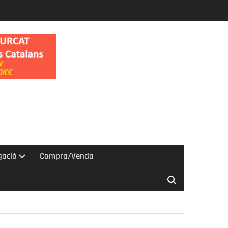
gació
Compra/Venda