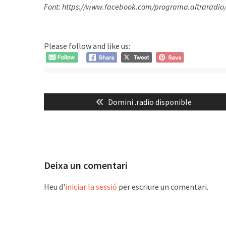
Font: https://www.facebook.com/programa.altraradio/
Please follow and like us:
Navegació
Previous
Domini .radio disponible
d'entrades
post:
Deixa un comentari
Heu d'
iniciar la sessió
per escriure un comentari.