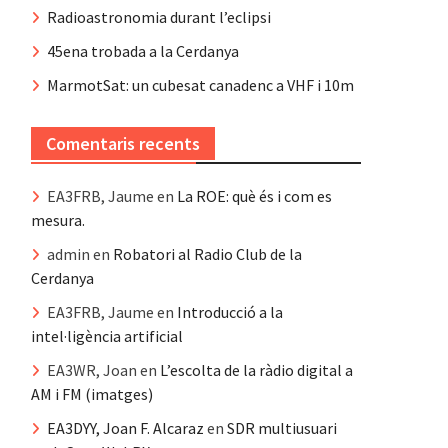
Radioastronomia durant l’eclipsi
45ena trobada a la Cerdanya
MarmotSat: un cubesat canadenc a VHF i 10m
Comentaris recents
EA3FRB, Jaume
en
La ROE: què és i com es
mesura.
admin
en
Robatori al Radio Club de la
Cerdanya
EA3FRB, Jaume
en
Introducció a la
intel·ligència artificial
EA3WR, Joan
en
L’escolta de la ràdio digital a
AM i FM (imatges)
EA3DYY, Joan F. Alcaraz
en
SDR multiusuari