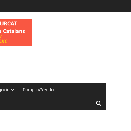
gació
Compra/Venda