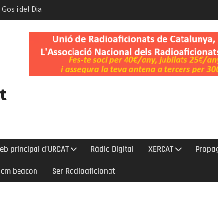
 Gos i del Dia
t.
nt l’eclipsi
bada a la Cerdanya
t
eb principal d’URCAT
Ràdio Digital
XERCAT
Propa
0 cm beacon
Ser Radioaficionat