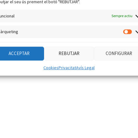
utjar el seu ús prement el botó "REBUTJAR".
uncional
Sempre actiu
àrqueting
Mà
ACCEPTAR
REBUTJAR
CONFIGURAR
Cookies
Privacitat
Avís Legal