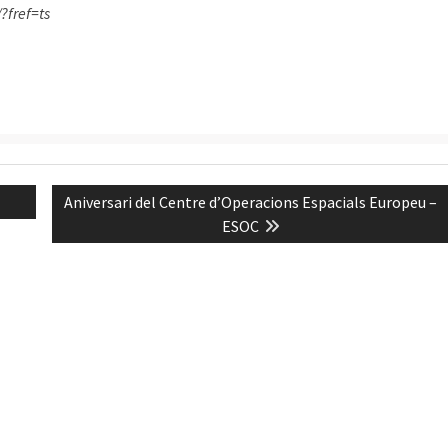
?fref=ts
Next
Aniversari del Centre d’Operacions Espacials Europeu –
post:
ESOC