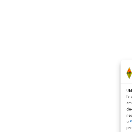
Uti
l’e
amb
dec
nec
o
P
pr