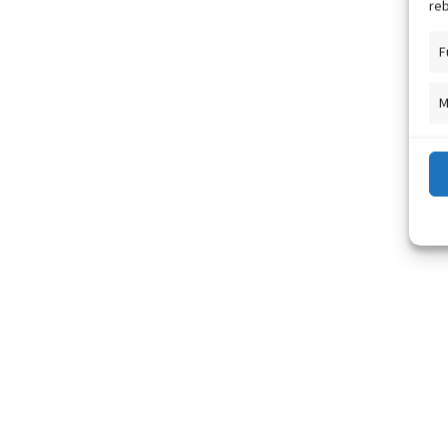
reb
F
M