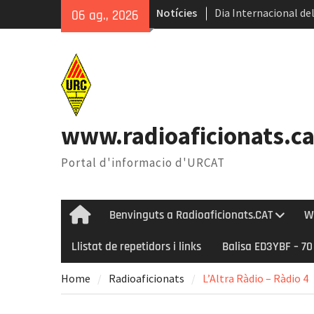
Skip
Notícies
Dia Internacional del
06 ag., 2026
to
Internacional del Ga
content
Radioastronomia dura
Èxit de la 45ena Tro
www.radioaficionats.ca
Portal d'informacio d'URCAT
Benvinguts a Radioaficionats.CAT
W
Home
Llistat de repetidors i links
Balisa ED3YBF – 7
Home
Radioaficionats
L’Altra Ràdio – Ràdio 4