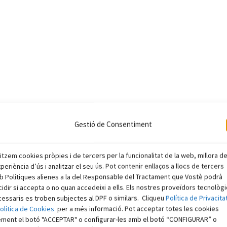
Gestió de Consentiment
litzem cookies pròpies i de tercers per la funcionalitat de la web, millora d
xperiència d’ús i analitzar el seu ús. Pot contenir enllaços a llocs de tercers
 Polítiques alienes a la del Responsable del Tractament que Vostè podrà
idir si accepta o no quan accedeixi a ells. Els nostres proveïdors tecnològ
essaris es troben subjectes al DPF o similars. Cliqueu
Política de Privacita
olítica de Cookies
per a més informació. Pot acceptar totes les cookies
ement el botó "ACCEPTAR" o configurar-les amb el botó “CONFIGURAR” o