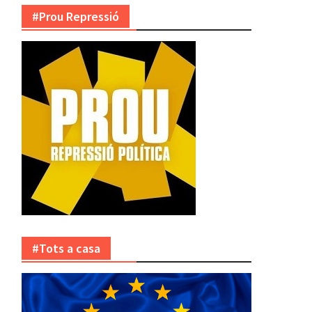
#Prou Repressió
#Tots a casa