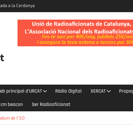
bada a la Cerdanya
 Gos i del Dia
t.
ent de la
Kelvin-Helmholtz
t
eb principal d’URCAT
Ràdio Digital
XERCAT
Propa
0 cm beacon
Ser Radioaficionat
ndum de l’1O