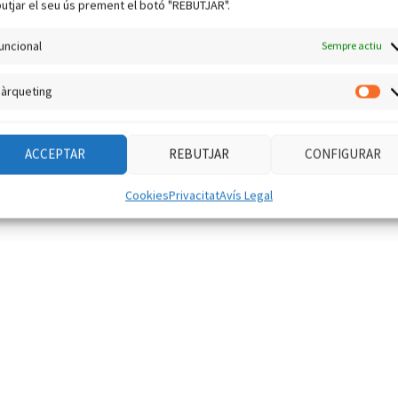
utjar el seu ús prement el botó "REBUTJAR".
uncional
Sempre actiu
àrqueting
Mà
ACCEPTAR
REBUTJAR
CONFIGURAR
Cookies
Privacitat
Avís Legal