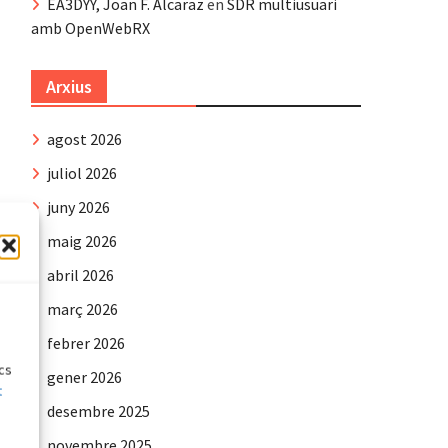
EA3DYY, Joan F. Alcaraz
en
SDR multiusuari
amb OpenWebRX
Arxius
agost 2026
juliol 2026
juny 2026
maig 2026
abril 2026
e
març 2026
febrer 2026
ics
gener 2026
t
desembre 2025
novembre 2025