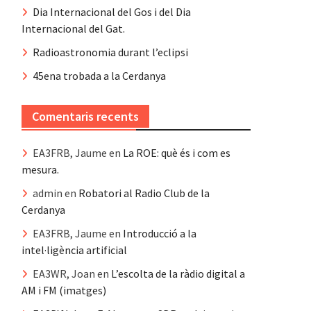
Dia Internacional del Gos i del Dia
Internacional del Gat.
Radioastronomia durant l’eclipsi
45ena trobada a la Cerdanya
Comentaris recents
EA3FRB, Jaume
en
La ROE: què és i com es
mesura.
admin
en
Robatori al Radio Club de la
Cerdanya
EA3FRB, Jaume
en
Introducció a la
intel·ligència artificial
EA3WR, Joan
en
L’escolta de la ràdio digital a
AM i FM (imatges)