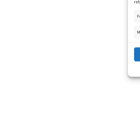
reb
F
M