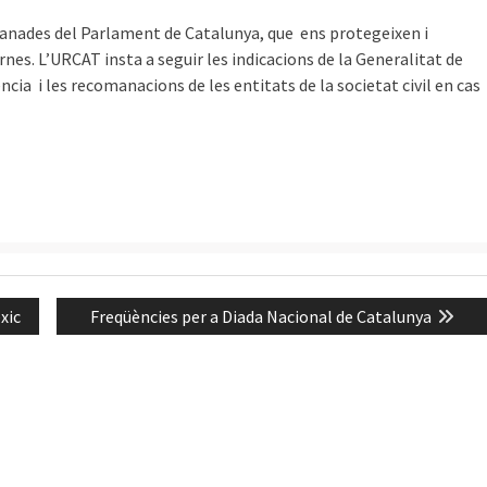
manades del Parlament de Catalunya, que ens protegeixen i
nes. L’URCAT insta a seguir les indicacions de la Generalitat de
ncia i les recomanacions de les entitats de la societat civil en cas
Next
xic
Freqüències per a Diada Nacional de Catalunya
post: