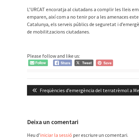
L’URCAT encoratja al ciutadans a complir les lleis e
emparen, així com a no tenir por a les amenaces exter
Catalunya, els serveis públics de seguretat i d’emergè
de mobilitzacions ciutadanes.
Please follow and like us:
Navegació
Previous
Freqüències d’emergència del terratrèmol a Me
d'entrades
post:
Deixa un comentari
Heu d'
iniciar la sessió
per escriure un comentari.