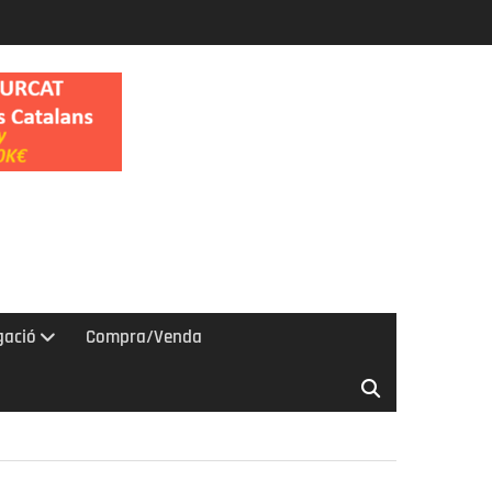
gació
Compra/Venda