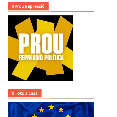
#Prou Repressió
#Tots a casa
s