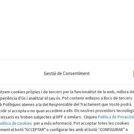
Gestió de Consentiment
litzem cookies pròpies i de tercers per la funcionalitat de la web, millora d
xperiència d’ús i analitzar el seu ús. Pot contenir enllaços a llocs de tercers
 Polítiques alienes a la del Responsable del Tractament que Vostè podrà
idir si accepta o no quan accedeixi a ells. Els nostres proveïdors tecnològ
essaris es troben subjectes al DPF o similars. Cliqueu
Política de Privacita
olítica de Cookies
per a més informació. Pot acceptar totes les cookies
ement el botó "ACCEPTAR" o configurar-les amb el botó “CONFIGURAR” o