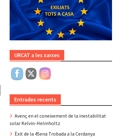
URCAT a les xarxes
Entrades recents
Avenç en el coneixement de la inestabilitat
solar Kelvin-Helmholtz
Èxit de la 45ena Trobada a la Cerdanya