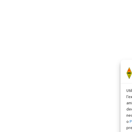
Uti
l’e
amb
dec
nec
o
P
pr