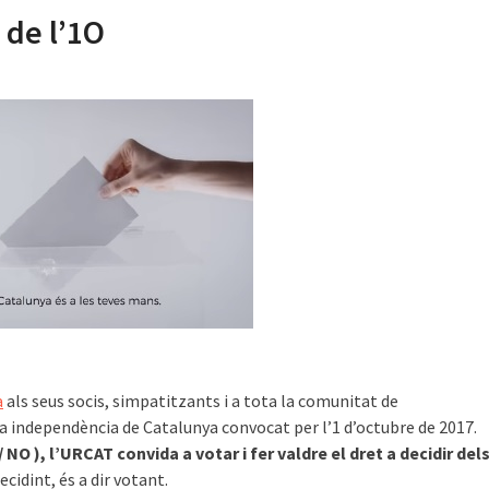
de l’1O
a
als seus socis, simpatitzants i a tota la comunitat de
la independència de Catalunya convocat per l’1 d’octubre de 2017.
 NO ), l’URCAT convida a votar i fer valdre el dret a decidir del
decidint, és a dir votant.