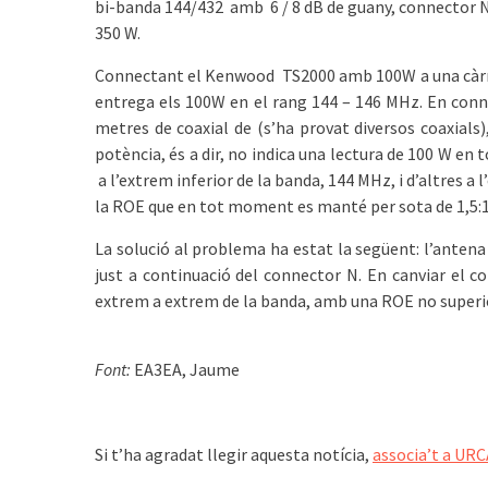
bi-banda 144/432 amb 6 / 8 dB de guany, connector N ,
350 W.
Connectant el Kenwood TS2000 amb 100W a una càrreg
entrega els 100W en el rang 144 – 146 MHz. En conne
metres de coaxial de (s’ha provat diversos coaxials)
potència, és a dir, no indica una lectura de 100 W en
a l’extrem inferior de la banda, 144 MHz, i d’altres a
la ROE que en tot moment es manté per sota de 1,5:1
La solució al problema ha estat la següent: l’anten
just a continuació del connector N. En canviar el c
extrem a extrem de la banda, amb una ROE no superior
͏͏ ͏͏ ͏͏
Font:
EA3EA, Jaume ͏͏ ͏͏ ͏͏
͏͏ ͏͏ ͏͏
Si t’ha agradat llegir aquesta notícia,
associa’t a URC