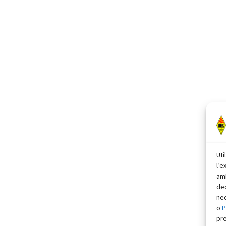
Uti
l’e
amb
dec
nec
o
P
pr