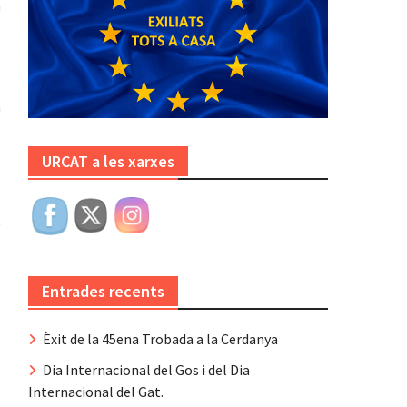
a
p
1
a
W
b
URCAT a les xarxes
l
W
Entrades recents
Èxit de la 45ena Trobada a la Cerdanya
Dia Internacional del Gos i del Dia
Internacional del Gat.