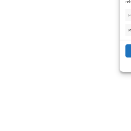
reb
F
M