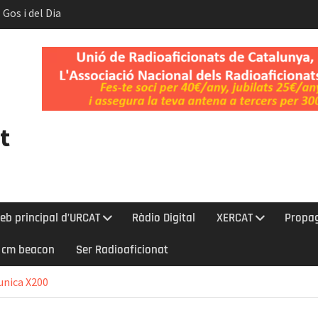
 Gos i del Dia
t.
nt l’eclipsi
bada a la Cerdanya
t
eb principal d’URCAT
Ràdio Digital
XERCAT
Propa
0 cm beacon
Ser Radioaficionat
unica X200