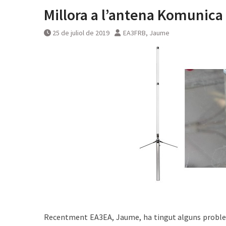
Millora a l’antena Komunica
25 de juliol de 2019
EA3FRB, Jaume
͏͏ ͏͏ ͏͏
Recentment EA3EA, Jaume, ha tingut alguns problem