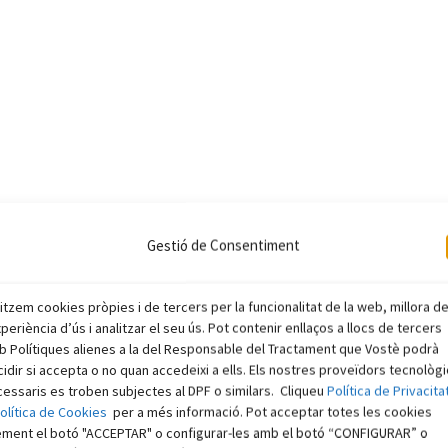
Gestió de Consentiment
litzem cookies pròpies i de tercers per la funcionalitat de la web, millora d
xperiència d’ús i analitzar el seu ús. Pot contenir enllaços a llocs de tercers
 Polítiques alienes a la del Responsable del Tractament que Vostè podrà
idir si accepta o no quan accedeixi a ells. Els nostres proveïdors tecnològ
essaris es troben subjectes al DPF o similars. Cliqueu
Política de Privacita
olítica de Cookies
per a més informació. Pot acceptar totes les cookies
ement el botó "ACCEPTAR" o configurar-les amb el botó “CONFIGURAR” o