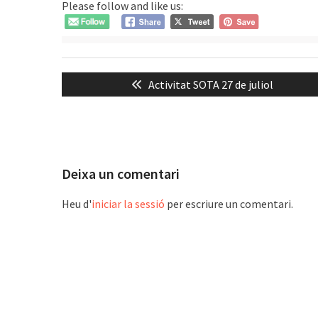
Please follow and like us:
Navegació
Previous
Activitat SOTA 27 de juliol
d'entrades
post:
Deixa un comentari
Heu d'
iniciar la sessió
per escriure un comentari.