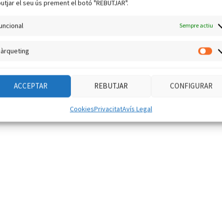
utjar el seu ús prement el botó "REBUTJAR".
uncional
Sempre actiu
àrqueting
Mà
ACCEPTAR
REBUTJAR
CONFIGURAR
Cookies
Privacitat
Avís Legal