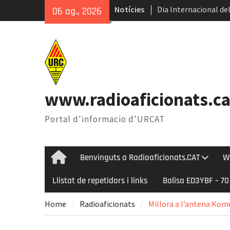
Skip
Notícies
Dia Internacional del
06 ag., 2026
to
Internacional del Ga
content
Radioastronomia dura
Èxit de la 45ena Tro
www.radioaficionats.ca
Portal d'informacio d'URCAT
Benvinguts a Radioaficionats.CAT
W
Home
Llistat de repetidors i links
Balisa ED3YBF – 7
Home
Radioaficionats
Millora a l’antena Kom