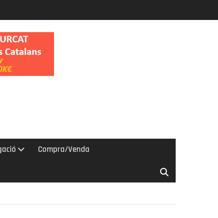
gació
Compra/Venda