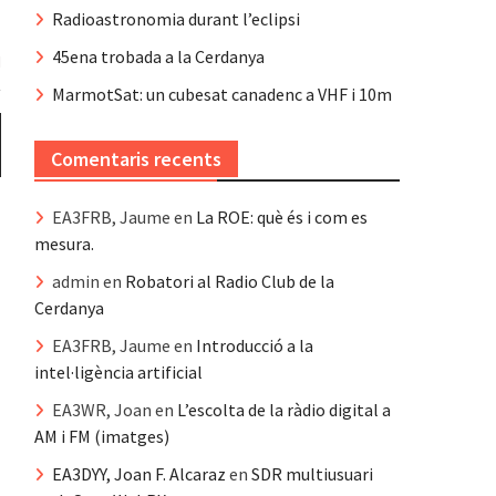
Radioastronomia durant l’eclipsi
45ena trobada a la Cerdanya
MarmotSat: un cubesat canadenc a VHF i 10m
Comentaris recents
EA3FRB, Jaume
en
La ROE: què és i com es
mesura.
admin
en
Robatori al Radio Club de la
Cerdanya
EA3FRB, Jaume
en
Introducció a la
intel·ligència artificial
EA3WR, Joan
en
L’escolta de la ràdio digital a
AM i FM (imatges)
EA3DYY, Joan F. Alcaraz
en
SDR multiusuari