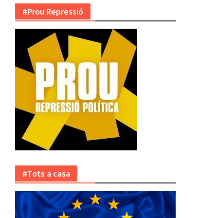
#Prou Repressió
#Tots a casa
a