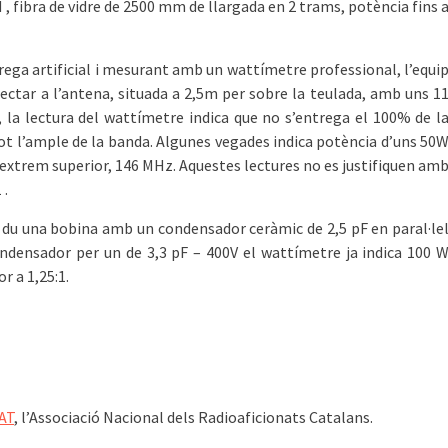
 fibra de vidre de 2500 mm de llargada en 2 trams, potència fins 
a artificial i mesurant amb un wattímetre professional, l’equi
ctar a l’antena, situada a 2,5m per sobre la teulada, amb uns 1
, la lectura del wattímetre indica que no s’entrega el 100% de l
 tot l’ample de la banda. Algunes vegades indica potència d’uns 50
 l’extrem superior, 146 MHz. Aquestes lectures no es justifiquen am
 .
a du una bobina amb un condensador ceràmic de 2,5 pF en paral·le
ondensador per un de 3,3 pF – 400V el wattímetre ja indica 100 
 a 1,25:1.
AT
, l’Associació Nacional dels Radioaficionats Catalans. ͏͏ ͏͏ ͏͏