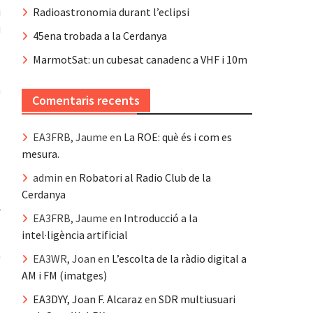
Radioastronomia durant l’eclipsi
i
u
45ena trobada a la Cerdanya
MarmotSat: un cubesat canadenc a VHF i 10m
l
a
Comentaris recents
s
EA3FRB, Jaume
en
La ROE: què és i com es
mesura.
admin
en
Robatori al Radio Club de la
,
Cerdanya
é
r
EA3FRB, Jaume
en
Introducció a la
intel·ligència artificial
a
EA3WR, Joan
en
L’escolta de la ràdio digital a
AM i FM (imatges)
EA3DYY, Joan F. Alcaraz
en
SDR multiusuari