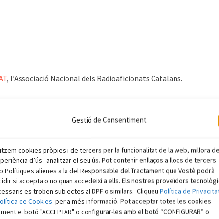
AT
, l’Associació Nacional dels Radioaficionats Catalans.
Gestió de Consentiment
litzem cookies pròpies i de tercers per la funcionalitat de la web, millora d
xperiència d’ús i analitzar el seu ús. Pot contenir enllaços a llocs de tercers
 Polítiques alienes a la del Responsable del Tractament que Vostè podrà
idir si accepta o no quan accedeixi a ells. Els nostres proveïdors tecnològ
Next
S:
Projecte Wow@Home: xarxa mundial de telescopis SDR
essaris es troben subjectes al DPF o similars. Cliqueu
Política de Privacita
post:
olítica de Cookies
per a més informació. Pot acceptar totes les cookies
ement el botó "ACCEPTAR" o configurar-les amb el botó “CONFIGURAR” o