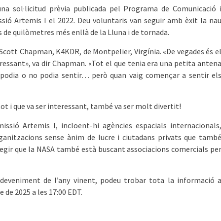
na sol·licitud prèvia publicada pel Programa de Comunicació 
sió Artemis I el 2022. Deu voluntaris van seguir amb èxit la na
s de quilòmetres més enllà de la Lluna i de tornada.
r Scott Chapman, K4KDR, de Montpelier, Virgínia. «De vegades és e
eressant», va dir Chapman. «Tot el que tenia era una petita anten
e podia o no podia sentir… però quan vaig començar a sentir el
ot i que va ser interessant, també va ser molt divertit!
issió Artemis I, incloent-hi agències espacials internacionals
ganitzacions sense ànim de lucre i ciutadans privats que tamb
fegir que la NASA també està buscant associacions comercials pe
esdeveniment de l’any vinent, podeu trobar tota la informació 
e de 2025 a les 17:00 EDT.