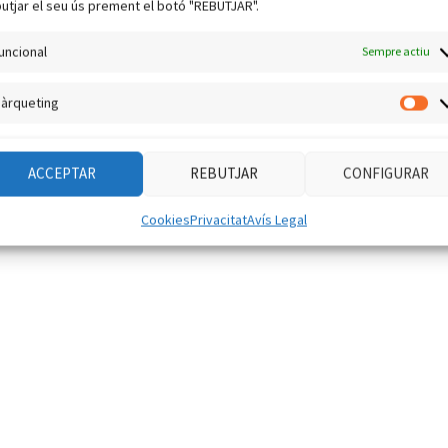
utjar el seu ús prement el botó "REBUTJAR".
uncional
Sempre actiu
àrqueting
Mà
ACCEPTAR
REBUTJAR
CONFIGURAR
Cookies
Privacitat
Avís Legal