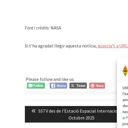
͏͏ ͏͏
Font i crèdits:
NASA
͏͏ ͏͏ ͏
Si t’ha agradat llegir aquesta notícia,
associa’t a URC
͏͏ ͏͏
Please follow and like us:
Uti
l’e
amb
Navegació
dec
Previous
SSTV des de l’Estació Espacial Internacional IS
nec
d'entrades
post:
Octubre 2025
o
P
pr