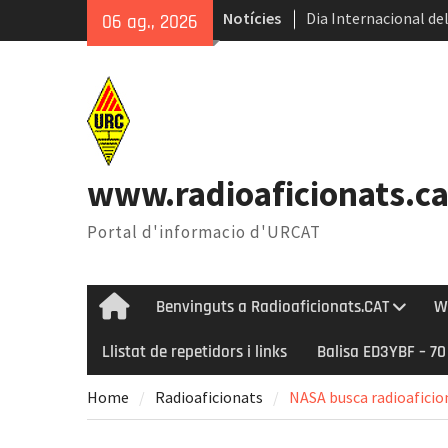
Skip
Notícies
Dia Internacional del
06 ag., 2026
to
Internacional del Ga
content
Radioastronomia dura
Èxit de la 45ena Tro
www.radioaficionats.ca
Portal d'informacio d'URCAT
Benvinguts a Radioaficionats.CAT
W
Home
Llistat de repetidors i links
Balisa ED3YBF – 7
Home
Radioaficionats
NASA busca radioaficion