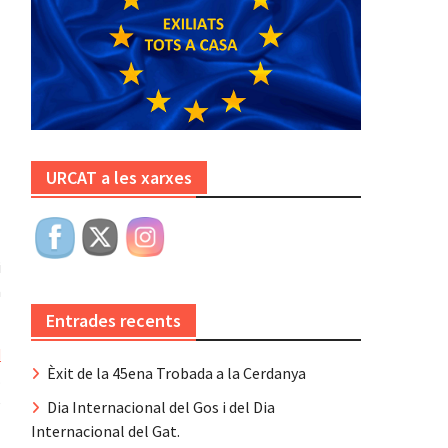
URCAT a les xarxes
l
i
a
Entrades recents
d
Èxit de la 45ena Trobada a la Cerdanya
.
e
Dia Internacional del Gos i del Dia
Internacional del Gat.