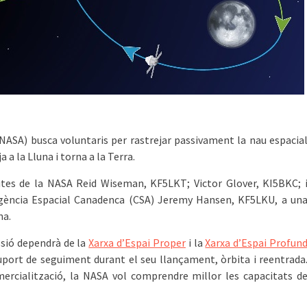
(NASA) busca voluntaris per rastrejar passivament la nau espacia
 a la Lluna i torna a la Terra.
autes de la NASA Reid Wiseman, KF5LKT; Victor Glover, KI5BKC; 
Agència Espacial Canadenca (CSA) Jeremy Hansen, KF5LKU, a un
na.
ssió dependrà de la
Xarxa d’Espai Proper
i la
Xarxa d’Espai Profun
suport de seguiment durant el seu llançament, òrbita i reentrada
rcialització, la NASA vol comprendre millor les capacitats d