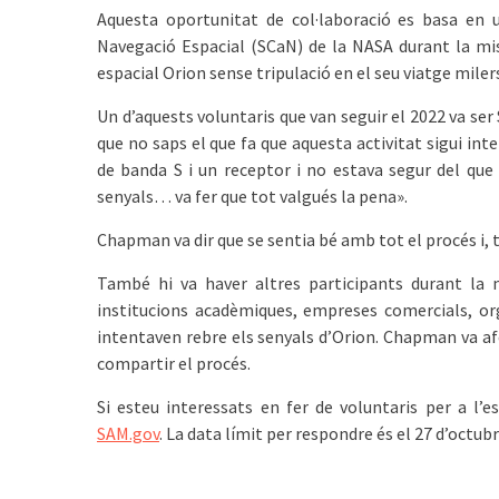
Aquesta oportunitat de col·laboració es basa en u
Navegació Espacial (SCaN) de la NASA durant la mis
espacial Orion sense tripulació en el seu viatge miler
Un d’aquests voluntaris que van seguir el 2022 va se
que no saps el que fa que aquesta activitat sigui int
de banda S i un receptor i no estava segur del qu
senyals… va fer que tot valgués la pena».
Chapman va dir que se sentia bé amb tot el procés i, t
També hi va haver altres participants durant la m
institucions acadèmiques, empreses comercials, or
intentaven rebre els senyals d’Orion. Chapman va a
compartir el procés.
Si esteu interessats en fer de voluntaris per a l’
SAM.gov
. La data límit per respondre és el 27 d’octubr