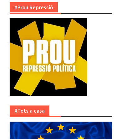
#Prou Repressió
#Tots a casa