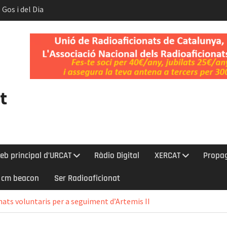
 Gos i del Dia
t.
nt l’eclipsi
bada a la Cerdanya
t
eb principal d’URCAT
Ràdio Digital
XERCAT
Propa
0 cm beacon
Ser Radioaficionat
ats voluntaris per a seguiment d’Artemis II