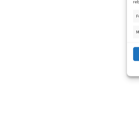
reb
F
M