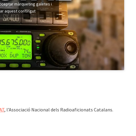
acceptar màrqueting galetes i
var aquest contingut
AT
, l’Associació Nacional dels Radioaficionats Catalans.