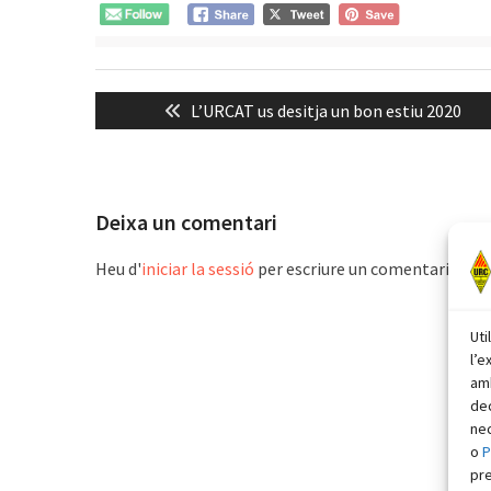
Navegació
Previous
L’URCAT us desitja un bon estiu 2020
d'entrades
post:
Deixa un comentari
Heu d'
iniciar la sessió
per escriure un comentari.
Uti
l’e
amb
dec
nec
o
P
pr