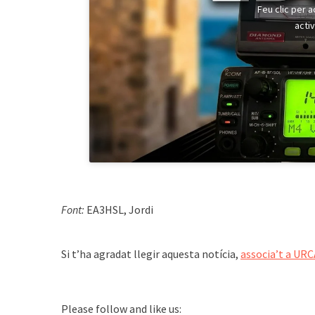
Feu clic per 
acti
Font:
EA3HSL, Jordi
͏͏ ͏͏
Si t’ha agradat llegir aquesta notícia,
associa’t a URC
Please follow and like us: