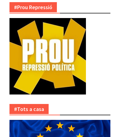
#Prou Repressió
#Tots a casa