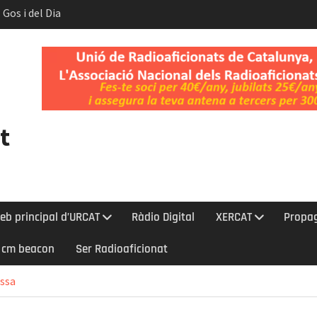
 Gos i del Dia
t.
nt l’eclipsi
bada a la Cerdanya
t
eb principal d’URCAT
Ràdio Digital
XERCAT
Propa
0 cm beacon
Ser Radioaficionat
issa