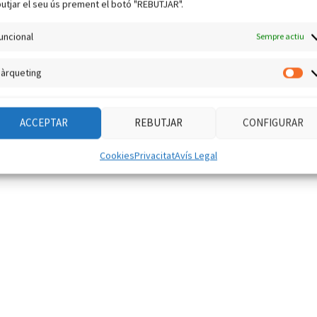
utjar el seu ús prement el botó "REBUTJAR".
uncional
Sempre actiu
àrqueting
Mà
ACCEPTAR
REBUTJAR
CONFIGURAR
Cookies
Privacitat
Avís Legal