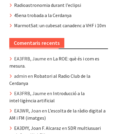
Radioastronomia durant l’eclipsi
45ena trobada a la Cerdanya
MarmotSat: un cubesat canadenc a VHF i 10m
Comentaris recents
EA3FRB, Jaume
en
La ROE: què és i com es
mesura.
admin
en
Robatori al Radio Club de la
Cerdanya
EA3FRB, Jaume
en
Introducció a la
intel·ligència artificial
EA3WR, Joan
en
L’escolta de la ràdio digital a
AM i FM (imatges)
EA3DYY, Joan F. Alcaraz
en
SDR multiusuari