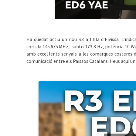
Ha quedat actiu un nou R3 a l’Illa d’Eivissa. L’ind
sortida 145.675 MHz, subto 173,8 Hz, potència 10 Wat
amb excel·lents senyals a les comarques costeres de
comunicació entre els Païssos Catalans. Heus aquí u