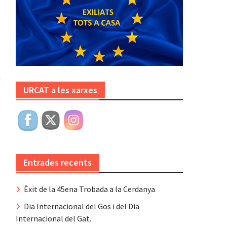
e
a
URCAT a les xarxes
e
Entrades recents
Èxit de la 45ena Trobada a la Cerdanya
Dia Internacional del Gos i del Dia
Internacional del Gat.