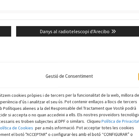
Next
Danys al radiotelescopi d’Arecibo
post:
Gestió de Consentiment
litzem cookies pròpies i de tercers per la funcionalitat de la web, millora d
xperiència d’ús i analitzar el seu ús. Pot contenir enllaços a llocs de tercers
 Polítiques alienes a la del Responsable del Tractament que Vostè podrà
idir si accepta o no quan accedeixi a ells. Els nostres proveïdors tecnològ
essaris es troben subjectes al DPF o similars. Cliqueu
Política de Privacita
olítica de Cookies
per a més informació. Pot acceptar totes les cookies
ement el botó "ACCEPTAR" o configurar-les amb el botó “CONFIGURAR” o