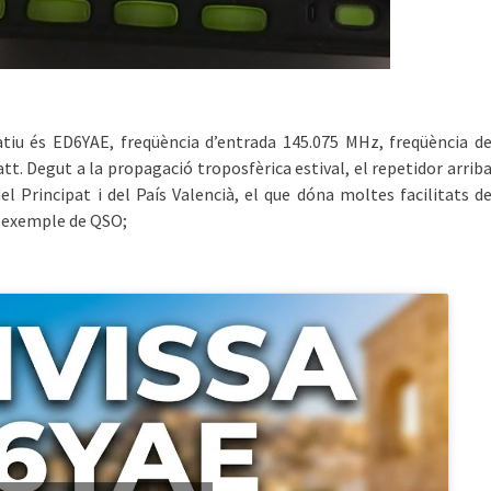
icatiu és ED6YAE, freqüència d’entrada 145.075 MHz, freqüència d
t. Degut a la propagació troposfèrica estival, el repetidor arrib
l Principat i del País Valencià, el que dóna moltes facilitats d
n exemple de QSO;