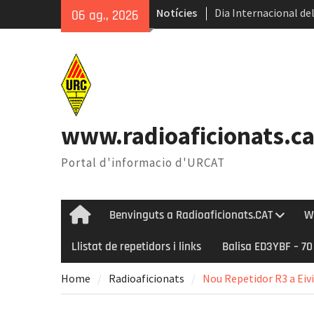
Skip
Notícies
Dia Internacional del
06 ag., 2026
to
Internacional del Ga
content
Radioastronomia dura
Èxit de la 45ena Tro
www.radioaficionats.ca
Portal d'informacio d'URCAT
Benvinguts a Radioaficionats.CAT
W
Home
Llistat de repetidors i links
Balisa ED3YBF – 7
Home
Radioaficionats
Nou Repetidor R3 a Eiv