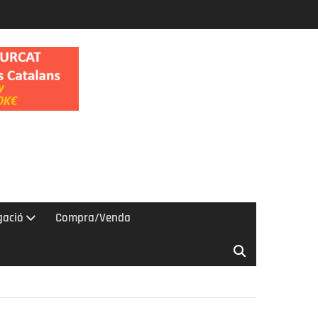
gació
Compra/Venda