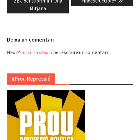
post:
post:
BBC per suprimir l’Ona
«indestructible»
Mitjana
Deixa un comentari
Heu d'
iniciar la sessió
per escriure un comentari.
#Prou Repressió