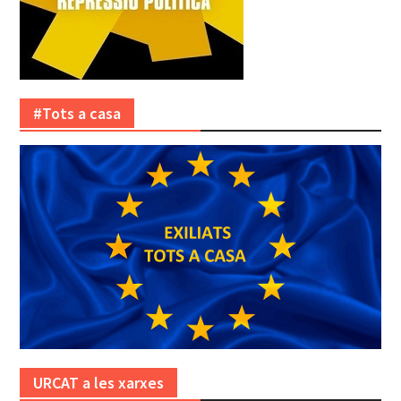
#Tots a casa
URCAT a les xarxes