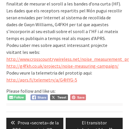
finalitat de mesurar el soroll a les bandes d’ona curta (HF).
Les dades que els receptors repartits pel Món pugui recollir
seran enviades per Internet al sistema de recollida de
dades de Gwyn Williams, G4FKH per tal que aquestes
s’incorporin al seu estudi sobre el soroll a l’HF i al mateix
temps es publiquin a temps real als mapes d’APRS.
Podeu saber mes sobre aquest interessant projecte
visitant les webs:
http://www.crosscountrywireless.net/noise_measurement_
http://g4fkh.co.uk/projects/noise-measuring-campaign/
Podeu veure la telemetria del prototip aqui:
http://aprs.fi/telemetry/a/G4HYG-5
Please follow and like us:
Navegació
Previous
Next
Prova «secreta» de la
El transistor
d'entrades