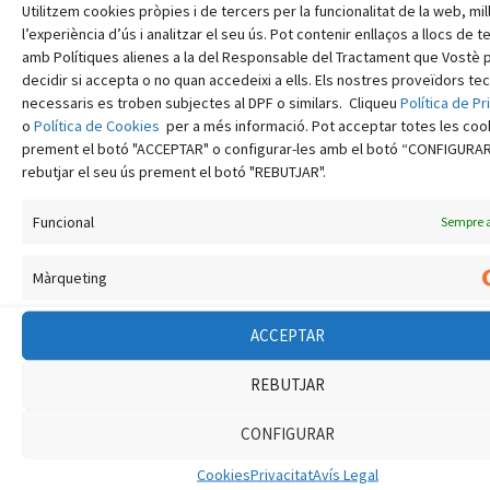
Utilitzem cookies pròpies i de tercers per la funcionalitat de la web, mil
octubre 2021
l’experiència d’ús i analitzar el seu ús. Pot contenir enllaços a llocs de t
amb Polítiques alienes a la del Responsable del Tractament que Vostè 
setembre 2021
decidir si accepta o no quan accedeixi a ells. Els nostres proveïdors te
agost 2021
necessaris es troben subjectes al DPF o similars. Cliqueu
Política de Pr
o
Política de Cookies
per a més informació. Pot acceptar totes les coo
juliol 2021
prement el botó "ACCEPTAR" o configurar-les amb el botó “CONFIGURAR
juny 2021
rebutjar el seu ús prement el botó "REBUTJAR".
maig 2021
Funcional
Sempre 
abril 2021
Màrqueting
març 2021
febrer 2021
ACCEPTAR
gener 2021
REBUTJAR
desembre 2020
novembre 2020
CONFIGURAR
octubre 2020
Cookies
Privacitat
Avís Legal