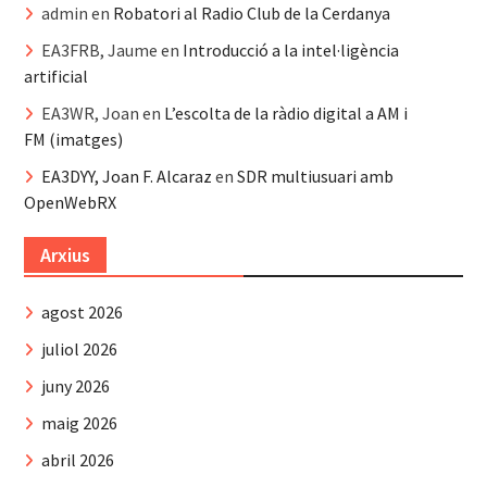
admin
en
Robatori al Radio Club de la Cerdanya
EA3FRB, Jaume
en
Introducció a la intel·ligència
artificial
EA3WR, Joan
en
L’escolta de la ràdio digital a AM i
FM (imatges)
EA3DYY, Joan F. Alcaraz
en
SDR multiusuari amb
OpenWebRX
Arxius
agost 2026
juliol 2026
juny 2026
maig 2026
abril 2026