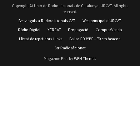
Copyright © Unió de Radioaficionats de Catalunya, URCAT. All rights
reserved.
Benvinguts a Radioaficionats.CAT
Web principal d’URCAT
Ràdio Digital
XERCAT
Propagació
Compra/Venda
Llistat de repetidors i links
Balisa ED3YBF – 70 cm beacon
Ser Radioaficionat
Magazine Plus by
WEN Themes