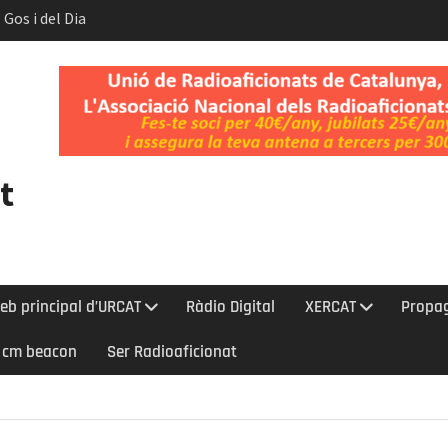
 Gos i del Dia
t.
nt l’eclipsi
bada a la Cerdanya
t
eb principal d’URCAT
Ràdio Digital
XERCAT
Propa
0 cm beacon
Ser Radioaficionat