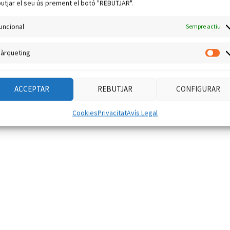
utjar el seu ús prement el botó "REBUTJAR".
uncional
Sempre actiu
àrqueting
Mà
ACCEPTAR
REBUTJAR
CONFIGURAR
Cookies
Privacitat
Avís Legal