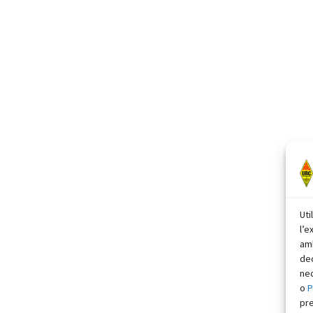
Uti
l’e
amb
dec
nec
o
P
pr