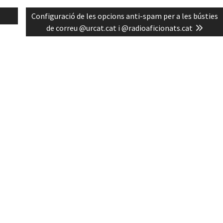
Next
Configuració de les opcions anti-spam per a les bústies
post:
de correu @urcat.cat i @radioaficionats.cat