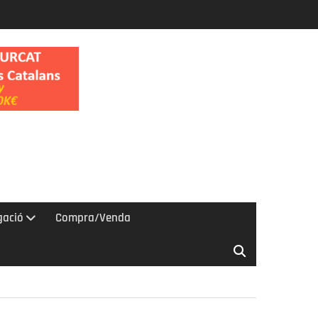
gació
Compra/Venda