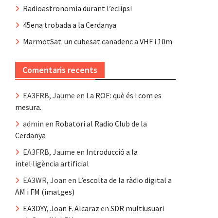
Radioastronomia durant l’eclipsi
45ena trobada a la Cerdanya
MarmotSat: un cubesat canadenc a VHF i 10m
Comentaris recents
EA3FRB, Jaume
en
La ROE: què és i com es
mesura.
admin
en
Robatori al Radio Club de la
Cerdanya
EA3FRB, Jaume
en
Introducció a la
intel·ligència artificial
EA3WR, Joan
en
L’escolta de la ràdio digital a
AM i FM (imatges)
EA3DYY, Joan F. Alcaraz
en
SDR multiusuari