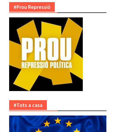
#Prou Repressió
#Tots a casa