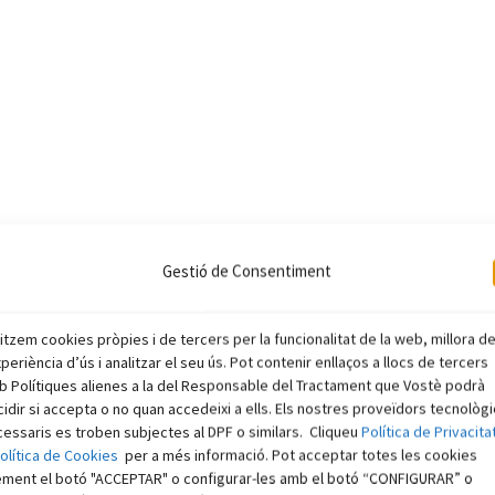
Gestió de Consentiment
litzem cookies pròpies i de tercers per la funcionalitat de la web, millora d
xperiència d’ús i analitzar el seu ús. Pot contenir enllaços a llocs de tercers
 Polítiques alienes a la del Responsable del Tractament que Vostè podrà
idir si accepta o no quan accedeixi a ells. Els nostres proveïdors tecnològ
essaris es troben subjectes al DPF o similars. Cliqueu
Política de Privacita
olítica de Cookies
per a més informació. Pot acceptar totes les cookies
ement el botó "ACCEPTAR" o configurar-les amb el botó “CONFIGURAR” o