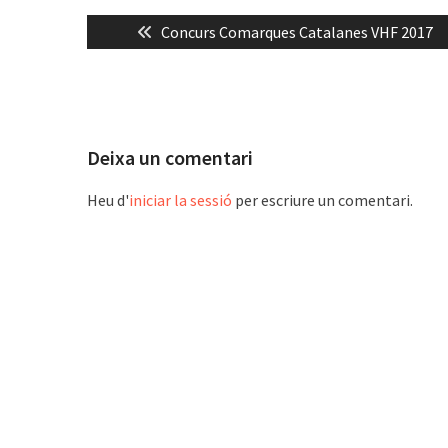
Navegació
Previous
Concurs Comarques Catalanes VHF 2017
d'entrades
post:
Deixa un comentari
Heu d'
iniciar la sessió
per escriure un comentari.