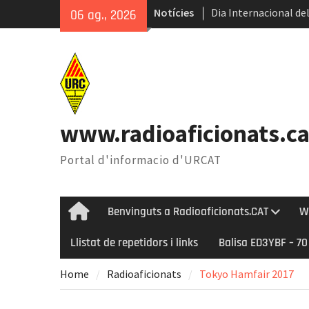
Skip
Notícies
Dia Internacional del
06 ag., 2026
to
Internacional del Ga
content
Radioastronomia dura
Èxit de la 45ena Tro
www.radioaficionats.ca
Portal d'informacio d'URCAT
Benvinguts a Radioaficionats.CAT
W
Home
Llistat de repetidors i links
Balisa ED3YBF – 7
Home
Radioaficionats
Tokyo Hamfair 2017