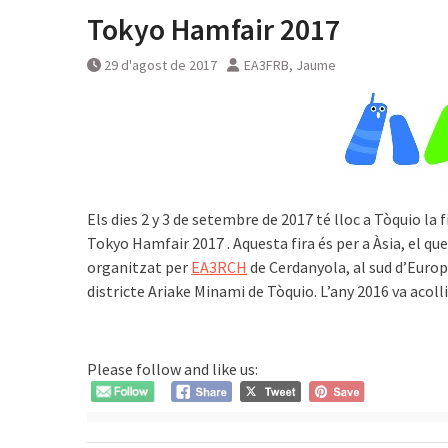
Tokyo Hamfair 2017
29 d'agost de 2017
EA3FRB, Jaume
Els dies 2 y 3 de setembre de 2017 té lloc a Tòquio la
Tokyo Hamfair 2017 .
Aquesta fira és per a Àsia, el q
organitzat per
EA3RCH
de Cerdanyola, al sud d’Europa
districte Ariake Minami de Tòquio. L’any 2016 va acolli
Please follow and like us: