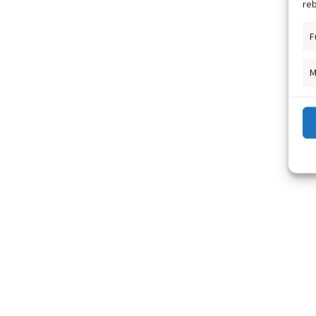
reb
F
M