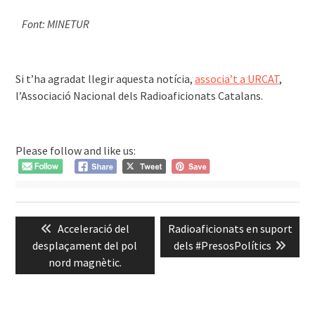
͏͏ ͏͏
Font: MINETUR
͏͏ ͏͏
Si t’ha agradat llegir aquesta notícia,
associa’t a URCAT
,
l’Associació Nacional dels Radioaficionats Catalans.
͏͏ ͏͏
Please follow and like us:
Navegació
Previous
Next
Acceleració del
Radioaficionats en suport
d'entrades
post:
post:
desplaçament del pol
dels #PresosPolítics
nord magnètic.