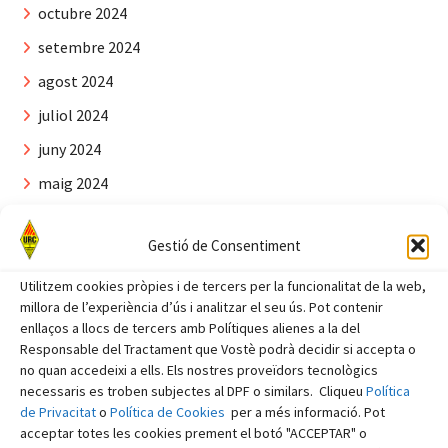
octubre 2024
setembre 2024
agost 2024
juliol 2024
juny 2024
maig 2024
abril 2024
Gestió de Consentiment
març 2024
febrer 2024
Utilitzem cookies pròpies i de tercers per la funcionalitat de la web,
millora de l’experiència d’ús i analitzar el seu ús. Pot contenir
gener 2024
enllaços a llocs de tercers amb Polítiques alienes a la del
Responsable del Tractament que Vostè podrà decidir si accepta o
desembre 2023
no quan accedeixi a ells. Els nostres proveïdors tecnològics
novembre 2023
necessaris es troben subjectes al DPF o similars. Cliqueu
Política
de Privacitat
o
Política de Cookies
per a més informació. Pot
octubre 2023
acceptar totes les cookies prement el botó "ACCEPTAR" o