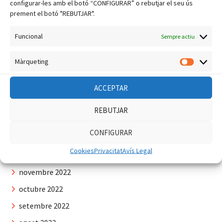
configurar-les amb el botó “CONFIGURAR” o rebutjar el seu ús
setembre 2023
prement el botó "REBUTJAR".
agost 2023
Funcional
Sempre actiu
juliol 2023
juny 2023
Màrqueting
Màrquet
maig 2023
ACCEPTAR
abril 2023
març 2023
REBUTJAR
febrer 2023
CONFIGURAR
gener 2023
Cookies
Privacitat
Avís Legal
desembre 2022
novembre 2022
octubre 2022
setembre 2022