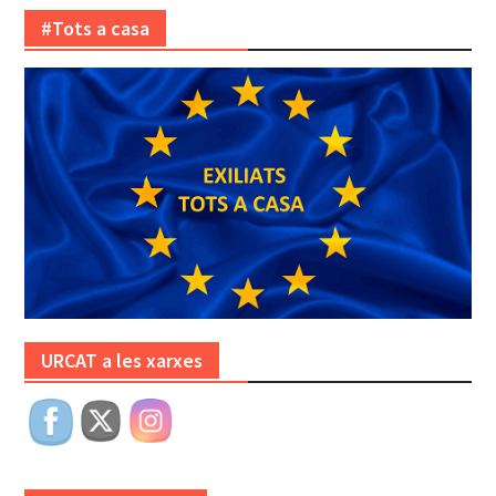
#Tots a casa
URCAT a les xarxes