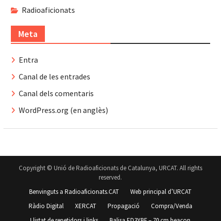
Radioaficionats
Meta
Entra
Canal de les entrades
Canal dels comentaris
WordPress.org (en anglès)
Copyright © Unió de Radioaficionats de Catalunya, URCAT. All rights
reserved.
Benvinguts a Radioaficionats.CAT
Web principal d’URCAT
Ràdio Digital
XERCAT
Propagació
Compra/Venda
Llistat de repetidors i links
Balisa ED3YBF – 70 cm beacon