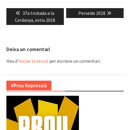
Navegació
Previous
Next
37a trobada a la
Perseids 2018
d'entrades
post:
post:
Cerdanya, estiu 2018
Deixa un comentari
Heu d'
iniciar la sessió
per escriure un comentari.
#Prou Repressió