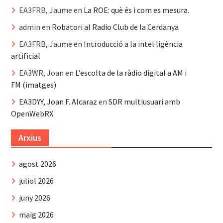
EA3FRB, Jaume
en
La ROE: què és i com es mesura.
admin
en
Robatori al Radio Club de la Cerdanya
EA3FRB, Jaume
en
Introducció a la intel·ligència
artificial
EA3WR, Joan
en
L’escolta de la ràdio digital a AM i
FM (imatges)
EA3DYY, Joan F. Alcaraz
en
SDR multiusuari amb
OpenWebRX
Arxius
agost 2026
juliol 2026
juny 2026
maig 2026