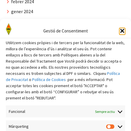
febrer 2024
gener 2024
desembre 2023
Gestió de Consentiment
novembre 2023
octubre 2023
Utilitzem cookies pròpies i de tercers per la funcionalitat de la web,
millora de l’experiència d’ús i analitzar el seu ús. Pot contenir
setembre 2023
enllaços a llocs de tercers amb Polítiques alienes a la del
agost 2023
Responsable del Tractament que Vostè podrà decidir si accepta o
no quan accedeixi a ells. Els nostres proveïdors tecnològics
juliol 2023
necessaris es troben subjectes al DPF o similars. Cliqueu
Política
de Privacitat
o
Política de Cookies
per a més informació. Pot
juny 2023
acceptar totes les cookies prement el botó "ACCEPTAR" o
maig 2023
configurar-les amb el botó “CONFIGURAR” o rebutjar el seu ús
prement el botó "REBUTJAR".
abril 2023
març 2023
Funcional
Sempre actiu
febrer 2023
Màrqueting
Màrquet
gener 2023