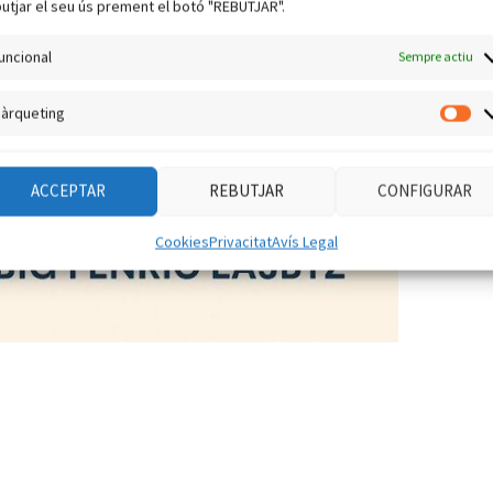
utjar el seu ús prement el botó "REBUTJAR".
uncional
Sempre actiu
àrqueting
Mà
ACCEPTAR
REBUTJAR
CONFIGURAR
Cookies
Privacitat
Avís Legal