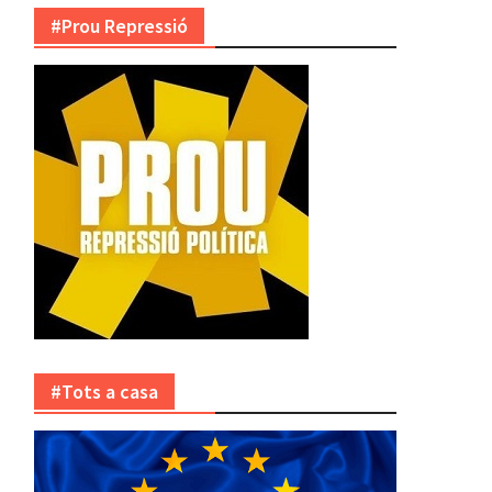
#Prou Repressió
#Tots a casa