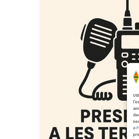
Uti
l’e
amb
dec
nec
o
P
pr