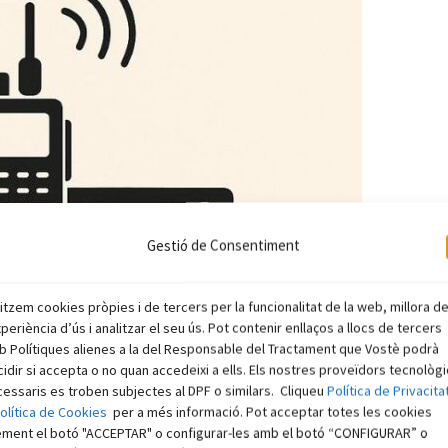
Gestió de Consentiment
litzem cookies pròpies i de tercers per la funcionalitat de la web, millora d
xperiència d’ús i analitzar el seu ús. Pot contenir enllaços a llocs de tercers
 Polítiques alienes a la del Responsable del Tractament que Vostè podrà
idir si accepta o no quan accedeixi a ells. Els nostres proveïdors tecnològ
essaris es troben subjectes al DPF o similars. Cliqueu
Política de Privacita
olítica de Cookies
per a més informació. Pot acceptar totes les cookies
ement el botó "ACCEPTAR" o configurar-les amb el botó “CONFIGURAR” o