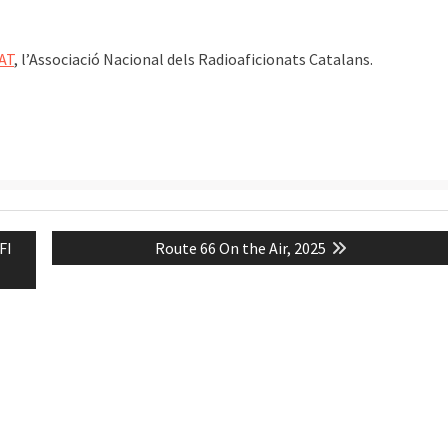
AT
, l’Associació Nacional dels Radioaficionats Catalans.
Next
FI
Route 66 On the Air, 2025
post: