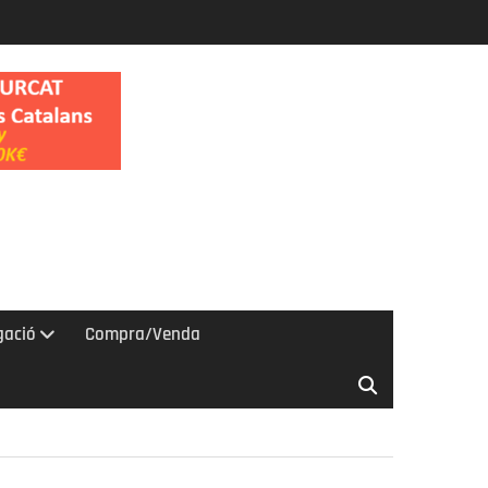
gació
Compra/Venda