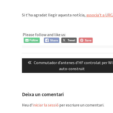
Si t’ha agradat llegir aquesta notícia,
associa’t a URC
Please follow and like us:
Navegació
Previous
Commutador d’antenes d’HF controlat per WI
d'entrades
post:
auto-construït
Deixa un comentari
Heu d'
iniciar la sessió
per escriure un comentari.