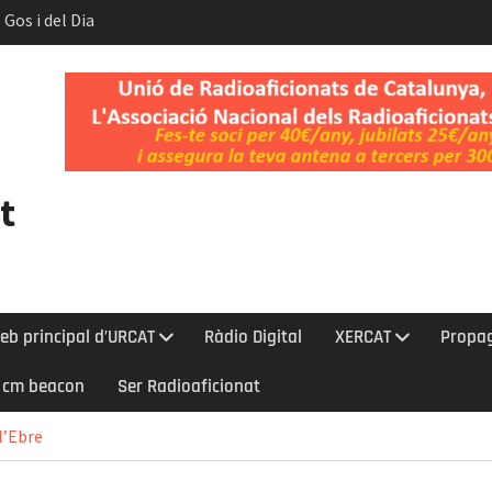
 Gos i del Dia
t.
nt l’eclipsi
bada a la Cerdanya
t
eb principal d’URCAT
Ràdio Digital
XERCAT
Propa
0 cm beacon
Ser Radioaficionat
l’Ebre