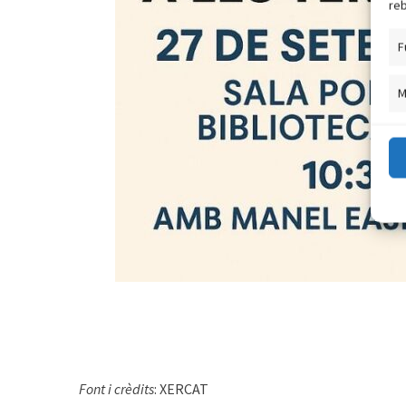
reb
F
M
Font i crèdits
: XERCAT