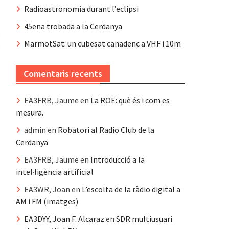
ó
Radioastronomia durant l’eclipsi
45ena trobada a la Cerdanya
e
MarmotSat: un cubesat canadenc a VHF i 10m
e
Comentaris recents
EA3FRB, Jaume
en
La ROE: què és i com es
mesura.
admin
en
Robatori al Radio Club de la
Cerdanya
EA3FRB, Jaume
en
Introducció a la
intel·ligència artificial
EA3WR, Joan
en
L’escolta de la ràdio digital a
AM i FM (imatges)
EA3DYY, Joan F. Alcaraz
en
SDR multiusuari