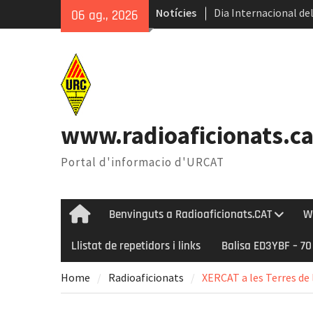
Skip
Notícies
Dia Internacional del
06 ag., 2026
to
Internacional del Ga
content
Radioastronomia dura
Èxit de la 45ena Tro
www.radioaficionats.ca
Portal d'informacio d'URCAT
Benvinguts a Radioaficionats.CAT
W
Home
Llistat de repetidors i links
Balisa ED3YBF – 7
Home
Radioaficionats
XERCAT a les Terres de 