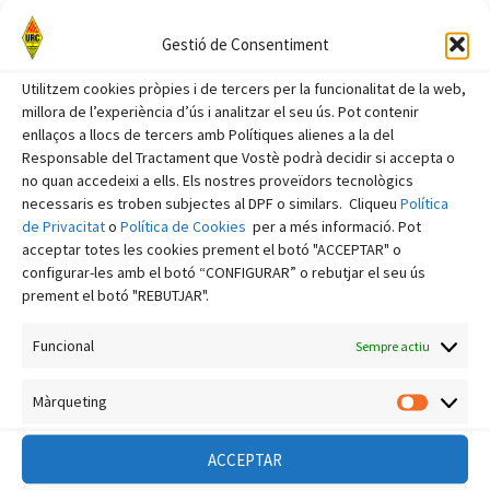
octubre 2023
Gestió de Consentiment
setembre 2023
agost 2023
Utilitzem cookies pròpies i de tercers per la funcionalitat de la web,
millora de l’experiència d’ús i analitzar el seu ús. Pot contenir
juliol 2023
enllaços a llocs de tercers amb Polítiques alienes a la del
Responsable del Tractament que Vostè podrà decidir si accepta o
juny 2023
no quan accedeixi a ells. Els nostres proveïdors tecnològics
maig 2023
necessaris es troben subjectes al DPF o similars. Cliqueu
Política
de Privacitat
o
Política de Cookies
per a més informació. Pot
abril 2023
acceptar totes les cookies prement el botó "ACCEPTAR" o
març 2023
configurar-les amb el botó “CONFIGURAR” o rebutjar el seu ús
prement el botó "REBUTJAR".
febrer 2023
Funcional
gener 2023
Sempre actiu
desembre 2022
Màrqueting
Màrquet
novembre 2022
octubre 2022
ACCEPTAR