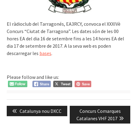
El ràdioclub del Tarragonés, EA3RCY, convoca el XXXIVè
Concurs “Ciutat de Tarragona”.
Les dates són de les 00
hores EA del dia 16 de setembre fins a les 14 hores EA del
dia 17 de setembre de 2017. A la seva web es poden
descarregar les
bases
.
Please follow and like us:
Navegació
Previous
Next
Catalunya nou DXCC
Concurs Comarques
d'entrades
post:
post:
Catalanes VHF 2017