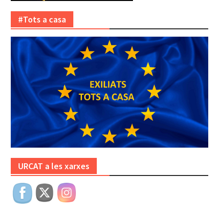
#Tots a casa
URCAT a les xarxes