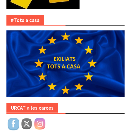
#Tots a casa
URCAT a les xarxes