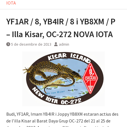
IOTA
YF1AR / 8, YB4IR / 8 i YB8XM / P
– Illa Kisar, OC-272 NOVA IOTA
5 de desembre de 2013
admin
Budi, YF1AR, Imam YB4IR i Joppy YB8XM estaran actius des
de l’illa Kisar al Barat Daya Grup OC-272 del 21 al 25 de