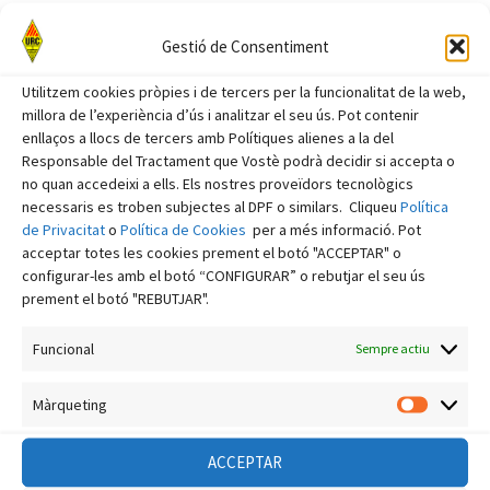
octubre 2023
Gestió de Consentiment
setembre 2023
Utilitzem cookies pròpies i de tercers per la funcionalitat de la web,
agost 2023
millora de l’experiència d’ús i analitzar el seu ús. Pot contenir
juliol 2023
enllaços a llocs de tercers amb Polítiques alienes a la del
Responsable del Tractament que Vostè podrà decidir si accepta o
juny 2023
no quan accedeixi a ells. Els nostres proveïdors tecnològics
maig 2023
necessaris es troben subjectes al DPF o similars. Cliqueu
Política
de Privacitat
o
Política de Cookies
per a més informació. Pot
abril 2023
acceptar totes les cookies prement el botó "ACCEPTAR" o
configurar-les amb el botó “CONFIGURAR” o rebutjar el seu ús
març 2023
prement el botó "REBUTJAR".
febrer 2023
Funcional
Sempre actiu
gener 2023
desembre 2022
Màrqueting
Màrquet
novembre 2022
ACCEPTAR
octubre 2022