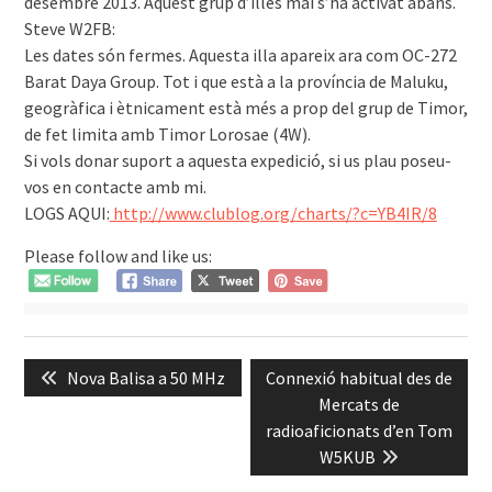
desembre 2013. Aquest grup d’illes mai s’ha activat abans.
Steve W2FB:
Les dates són fermes. Aquesta illa apareix ara com OC-272
Barat Daya Group. Tot i que està a la província de Maluku,
geogràfica i ètnicament està més a prop del grup de Timor,
de fet limita amb Timor Lorosae (4W).
Si vols donar suport a aquesta expedició, si us plau poseu-
vos en contacte amb mi.
LOGS AQUI:
http://www.clublog.org/charts/?c=YB4IR/8
Please follow and like us:
Navegació
Previous
Next
Nova Balisa a 50 MHz
Connexió habitual des de
d'entrades
post:
post:
Mercats de
radioaficionats d’en Tom
W5KUB