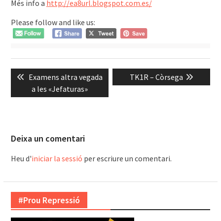
Més info a
http://ea8url.blogspot.com.es/
Please follow and like us:
Navegació
Previous
Next
Examens altra vegada
TK1R – Còrsega
d'entrades
post:
post:
a les «Jefaturas»
Deixa un comentari
Heu d'
iniciar la sessió
per escriure un comentari.
#Prou Repressió