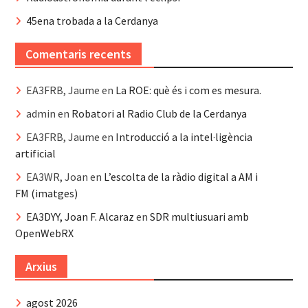
45ena trobada a la Cerdanya
Comentaris recents
EA3FRB, Jaume
en
La ROE: què és i com es mesura.
admin
en
Robatori al Radio Club de la Cerdanya
EA3FRB, Jaume
en
Introducció a la intel·ligència
artificial
EA3WR, Joan
en
L’escolta de la ràdio digital a AM i
FM (imatges)
EA3DYY, Joan F. Alcaraz
en
SDR multiusuari amb
OpenWebRX
Arxius
agost 2026