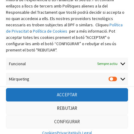
abril 2023
enllaços a llocs de tercers amb Polítiques alienes a la del
Responsable del Tractament que Vostè podrà decidir si accepta o
març 2023
no quan accedeixi a ells. Els nostres proveïdors tecnològics
febrer 2023
necessaris es troben subjectes al DPF o similars. Cliqueu
Política
de Privacitat
o
Política de Cookies
per a més informació. Pot
gener 2023
acceptar totes les cookies prement el botó "ACCEPTAR" o
desembre 2022
configurar-les amb el botó “CONFIGURAR” o rebutjar el seu ús
prement el botó "REBUTJAR".
novembre 2022
octubre 2022
Funcional
Sempre actiu
setembre 2022
Màrqueting
Màrquet
agost 2022
juliol 2022
ACCEPTAR
juny 2022
REBUTJAR
maig 2022
CONFIGURAR
abril 2022
Cookies
Privacitat
Avís Legal