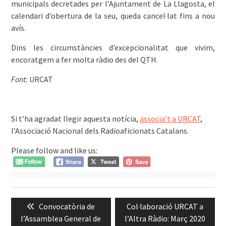
municipals decretades per l’Ajuntament de La Llagosta, el
calendari d’obertura de la seu, queda cancel·lat fins a nou
avís.
Dins les circumstàncies d’excepcionalitat que vivim,
encoratgem a fer molta ràdio des del QTH.
Font:
URCAT
Si t’ha agradat llegir aquesta notícia,
associa’t a URCAT
,
l’Associació Nacional dels Radioaficionats Catalans.
Please follow and like us:
Navegació
Previous
Next
Convocatòria de
Col·laboració URCAT a
d'entrades
post:
post:
l’Assamblea General de
l’Altra Ràdio: Març 2020