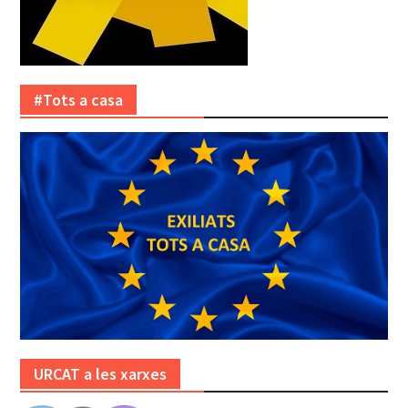
#Tots a casa
URCAT a les xarxes