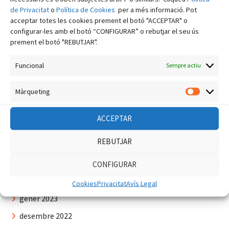
desembre 2023
de Privacitat
o
Política de Cookies
per a més informació. Pot
acceptar totes les cookies prement el botó "ACCEPTAR" o
novembre 2023
configurar-les amb el botó “CONFIGURAR” o rebutjar el seu ús
octubre 2023
prement el botó "REBUTJAR".
setembre 2023
Funcional
Sempre actiu
agost 2023
Màrqueting
juliol 2023
Màrquet
juny 2023
ACCEPTAR
maig 2023
REBUTJAR
abril 2023
març 2023
CONFIGURAR
febrer 2023
Cookies
Privacitat
Avís Legal
gener 2023
desembre 2022