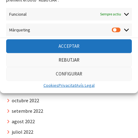
juliol 2023
Funcional
Sempre actiu
juny 2023
maig 2023
Màrqueting
Màrquet
abril 2023
ACCEPTAR
març 2023
febrer 2023
REBUTJAR
gener 2023
CONFIGURAR
desembre 2022
Cookies
Privacitat
Avís Legal
novembre 2022
octubre 2022
setembre 2022
agost 2022
juliol 2022