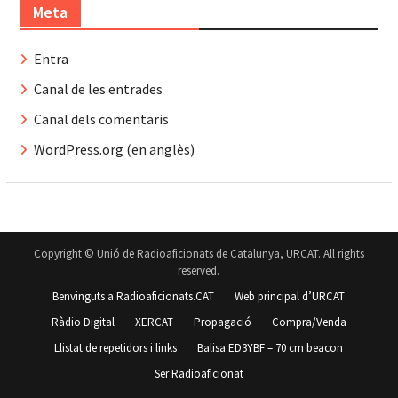
Meta
Entra
Canal de les entrades
Canal dels comentaris
WordPress.org (en anglès)
Copyright © Unió de Radioaficionats de Catalunya, URCAT. All rights
reserved.
Benvinguts a Radioaficionats.CAT
Web principal d’URCAT
Ràdio Digital
XERCAT
Propagació
Compra/Venda
Llistat de repetidors i links
Balisa ED3YBF – 70 cm beacon
Ser Radioaficionat