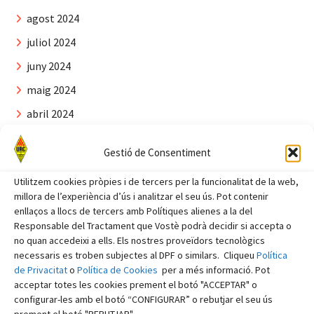
agost 2024
juliol 2024
juny 2024
maig 2024
abril 2024
març 2024
Gestió de Consentiment
febrer 2024
Utilitzem cookies pròpies i de tercers per la funcionalitat de la web,
gener 2024
millora de l’experiència d’ús i analitzar el seu ús. Pot contenir
desembre 2023
enllaços a llocs de tercers amb Polítiques alienes a la del
Responsable del Tractament que Vostè podrà decidir si accepta o
novembre 2023
no quan accedeixi a ells. Els nostres proveïdors tecnològics
necessaris es troben subjectes al DPF o similars. Cliqueu
Política
octubre 2023
de Privacitat
o
Política de Cookies
per a més informació. Pot
setembre 2023
acceptar totes les cookies prement el botó "ACCEPTAR" o
configurar-les amb el botó “CONFIGURAR” o rebutjar el seu ús
agost 2023
prement el botó "REBUTJAR".