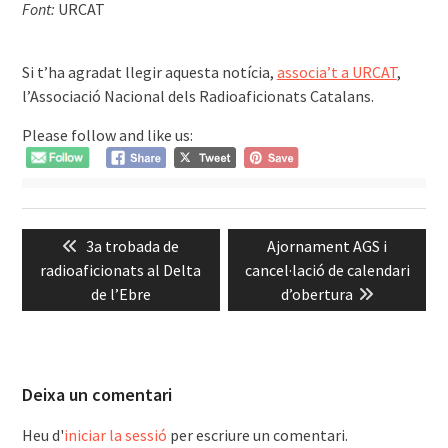
Font:
URCAT
Si t’ha agradat llegir aquesta notícia,
associa’t a URCAT
,
l’Associació Nacional dels Radioaficionats Catalans.
Please follow and like us:
Navegació
Previous
Next
3a trobada de
Ajornament AGS i
d'entrades
post:
post:
radioaficionats al Delta
cancel·lació de calendari
de l’Ebre
d’obertura
Deixa un comentari
Heu d'
iniciar la sessió
per escriure un comentari.