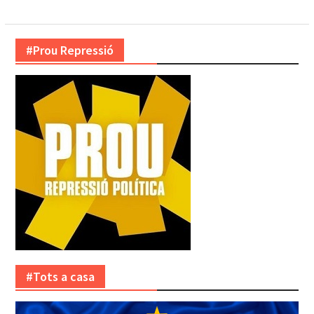
#Prou Repressió
#Tots a casa