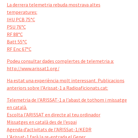
La derrera telemetria rebuda mostrava altes
temperatures:
IHU PCB 75°C
PSU 76°C
RF 88°C
Batt 55°C
RF Enc 67°C
Podeu consultar dades complertes de telemetria a:
http://www.arissat1.org/
Ha estat una experiència molt interessant. Publicacions
anteriors sobre l’Arissat-1 a Radioaficionats.cat:
Telemetria de l’ARISSAT-1 a l’abast de tothom i missatge
en català.
Escolta l’ARISSAT en directe al teu ordinador
Missatges en català des de l’espai
Agenda d’activitats de l’ARISSat-1/KEDR
L’Arissat-1 farà la re-entrada el Gener