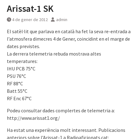
Arissat-1 SK
4 de gener de 2012
admin
El satèl·lit que parlava en català ha fet la seva re-entrada a
l’atmosfera dimecres 4 de Gener, coincidint en el marge de
dates previstes.
La derrera telemetria rebuda mostrava altes
temperatures:
IHU PCB 75°C
PSU 76°C
RF 88°C
Batt 55°C
RF Enc 67°C
Podeu consultar dades complertes de telemetria a:
http://www.arissat1.org/
Ha estat una experiència molt interessant. Publicacions
anteriors sobre l’Arissat-1 a Radioaficionats.cat: