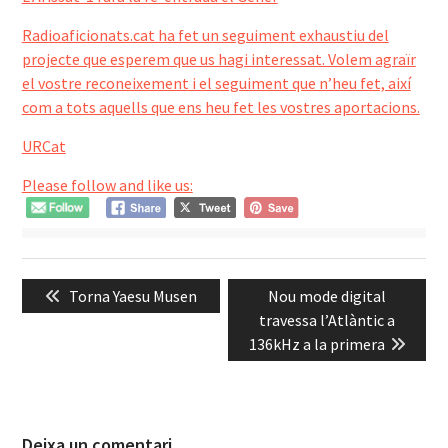
Radioaficionats.cat ha fet un seguiment exhaustiu del
projecte que esperem que us hagi interessat. Volem agraïr
el vostre reconeixement i el seguiment que n’heu fet, així
com a tots aquells que ens heu fet les vostres aportacions.
URCat
Please follow and like us:
Navegació
Previous
Next
Torna Yaesu Musen
Nou mode digital
d'entrades
post:
post:
travessa l’Atlàntic a
136kHz a la primera
Deixa un comentari