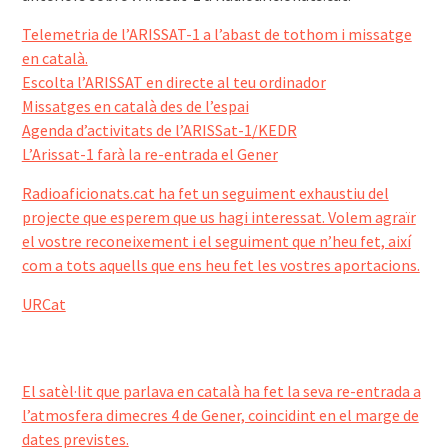
Telemetria de l’ARISSAT-1 a l’abast de tothom i missatge
en català.
Escolta l’ARISSAT en directe al teu ordinador
Missatges en català des de l’espai
Agenda d’activitats de l’ARISSat-1/KEDR
L’Arissat-1 farà la re-entrada el Gener
Radioaficionats.cat ha fet un seguiment exhaustiu del
projecte que esperem que us hagi interessat. Volem agraïr
el vostre reconeixement i el seguiment que n’heu fet, així
com a tots aquells que ens heu fet les vostres aportacions.
URCat
El satèl·lit que parlava en català ha fet la seva re-entrada a
l’atmosfera dimecres 4 de Gener, coincidint en el marge de
dates previstes.