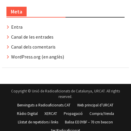
Meta
Entra
Canal de les entrades
Canal dels comentaris
WordPress.org (en anglès)
Copyright © Unió de Radioaficionats de Catalunya, URCAT. All rights
reserved.
Benvinguts a Radioaficionats.CAT
Web principal d’URCAT
Ràdio Digital
XERCAT
Propagació
Compra/Venda
Llistat de repetidors i links
Balisa ED3YBF – 70 cm beacon
Ser Radioaficionat