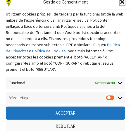
Gestió de Consentiment
setembre 2024
Utilitzem cookies pròpies i de tercers per la funcionalitat de la web,
agost 2024
millora de l’experiència d’ús i analitzar el seu ús. Pot contenir
juliol 2024
enllaços a llocs de tercers amb Polítiques alienes a la del
Responsable del Tractament que Vostè podrà decidir si accepta o
juny 2024
no quan accedeixi a ells. Els nostres proveïdors tecnològics
necessaris es troben subjectes al DPF o similars. Cliqueu
Política
maig 2024
de Privacitat
o
Política de Cookies
per a més informació. Pot
abril 2024
acceptar totes les cookies prement el botó "ACCEPTAR" o
configurar-les amb el botó “CONFIGURAR” o rebutjar el seu ús
març 2024
prement el botó "REBUTJAR".
febrer 2024
Funcional
Sempre actiu
gener 2024
desembre 2023
Màrqueting
Màrquet
novembre 2023
ACCEPTAR
octubre 2023
setembre 2023
REBUTJAR