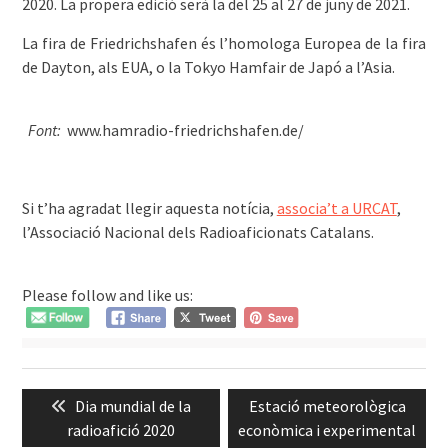
2020. La propera edició serà la del 25 al 27 de juny de 2021.
La fira de Friedrichshafen és l’homologa Europea de la fira
de Dayton, als EUA, o la Tokyo Hamfair de Japó a l’Asia.
͏͏ ͏͏
Font:
www.hamradio-friedrichshafen.de/
͏͏ ͏͏
Si t’ha agradat llegir aquesta notícia,
associa’t a URCAT
,
l’Associació Nacional dels Radioaficionats Catalans.
Please follow and like us:
Navegació
Previous
Next
Dia mundial de la
Estació meteorològica
d'entrades
post:
post:
radioafició 2020
econòmica i experimental