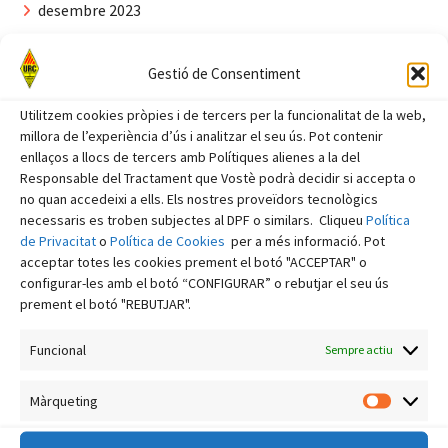
desembre 2023
novembre 2023
Gestió de Consentiment
octubre 2023
setembre 2023
Utilitzem cookies pròpies i de tercers per la funcionalitat de la web,
millora de l’experiència d’ús i analitzar el seu ús. Pot contenir
agost 2023
enllaços a llocs de tercers amb Polítiques alienes a la del
Responsable del Tractament que Vostè podrà decidir si accepta o
juliol 2023
no quan accedeixi a ells. Els nostres proveïdors tecnològics
juny 2023
necessaris es troben subjectes al DPF o similars. Cliqueu
Política
de Privacitat
o
Política de Cookies
per a més informació. Pot
maig 2023
acceptar totes les cookies prement el botó "ACCEPTAR" o
abril 2023
configurar-les amb el botó “CONFIGURAR” o rebutjar el seu ús
prement el botó "REBUTJAR".
març 2023
Funcional
febrer 2023
Sempre actiu
gener 2023
Màrqueting
Màrquet
desembre 2022