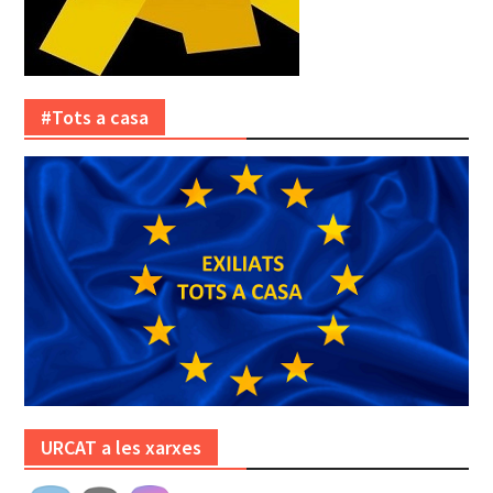
#Tots a casa
URCAT a les xarxes