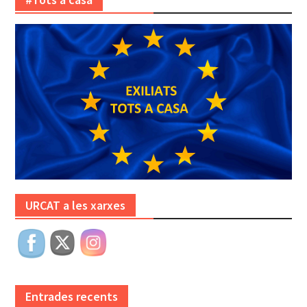
URCAT a les xarxes
Entrades recents