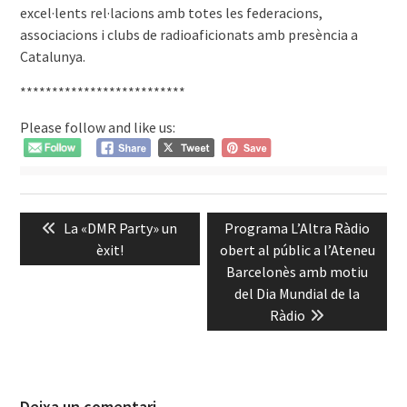
excel·lents rel·lacions amb totes les federacions,
associacions i clubs de radioaficionats amb presència a
Catalunya.
**************************
Please follow and like us:
Navegació
Previous
Next
La «DMR Party» un
Programa L’Altra Ràdio
d'entrades
post:
post:
èxit!
obert al públic a l’Ateneu
Barcelonès amb motiu
del Dia Mundial de la
Ràdio
Deixa un comentari