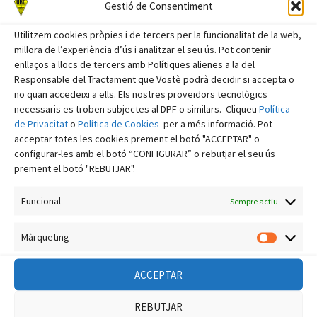
Gestió de Consentiment
octubre 2025
Utilitzem cookies pròpies i de tercers per la funcionalitat de la web,
setembre 2025
millora de l’experiència d’ús i analitzar el seu ús. Pot contenir
enllaços a llocs de tercers amb Polítiques alienes a la del
agost 2025
Responsable del Tractament que Vostè podrà decidir si accepta o
juliol 2025
no quan accedeixi a ells. Els nostres proveïdors tecnològics
necessaris es troben subjectes al DPF o similars. Cliqueu
Política
juny 2025
de Privacitat
o
Política de Cookies
per a més informació. Pot
acceptar totes les cookies prement el botó "ACCEPTAR" o
maig 2025
configurar-les amb el botó “CONFIGURAR” o rebutjar el seu ús
abril 2025
prement el botó "REBUTJAR".
març 2025
Funcional
Sempre actiu
febrer 2025
gener 2025
Màrqueting
Màrquet
desembre 2024
ACCEPTAR
novembre 2024
REBUTJAR
octubre 2024