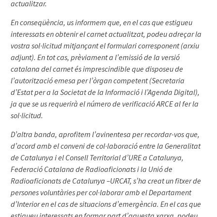
actualitzar.
En conseqüència, us informem que, en el cas que estigueu
interessats en obtenir el carnet actualitzat, podeu adreçar la
vostra sol·licitud mitjançant el formulari corresponent (arxiu
adjunt). En tot cas, prèviament a l’emissió de la versió
catalana del carnet és imprescindible que disposeu de
l’autorització emesa per l’òrgan competent (Secretaria
d’Estat per a la Societat de la Informació i l’Agenda Digital),
ja que se us requerirà el número de verificació ARCE al fer la
sol·licitud.
D’altra banda, aprofitem l’avinentesa per recordar-vos que,
d’acord amb el conveni de col·laboració entre la Generalitat
de Catalunya i el Consell Territorial d’URE a Catalunya,
Federació Catalana de Radioaficionats i la Unió de
Radioaficionats de Catalunya –URCAT, s’ha creat un fitxer de
persones voluntàries per col·laborar amb el Departament
d’Interior en el cas de situacions d’emergència. En el cas que
estigueu interessats en formar part d’aquesta xarxa, podeu