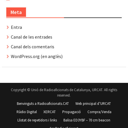
Meta
Entra
Canal de les entrades
Canal dels comentaris
WordPress.org (en anglès)
Copyright © Unió de Radioaficionats de Catalunya, URCAT. All rights
reserved.
Benvinguts a Radioaficionats.CAT
Web principal d’URCAT
Ràdio Digital
XERCAT
Propagació
Compra/Venda
Llistat de repetidors i links
Balisa ED3YBF – 70 cm beacon