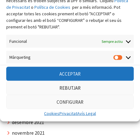
necessaris es troben subjectes al DPF o similars. Cliqueu
Política
novembre 2022
de Privacitat
o
Política de Cookies
per a més informació. Pot
acceptar totes les cookies prement el botó "ACCEPTAR" o
octubre 2022
configurar-les amb el botó “CONFIGURAR” o rebutjar el seu ús
setembre 2022
prement el botó "REBUTJAR".
agost 2022
Funcional
Sempre actiu
juliol 2022
Màrqueting
juny 2022
Màrquet
maig 2022
ACCEPTAR
abril 2022
REBUTJAR
març 2022
febrer 2022
CONFIGURAR
gener 2022
Cookies
Privacitat
Avís Legal
desembre 2021
novembre 2021