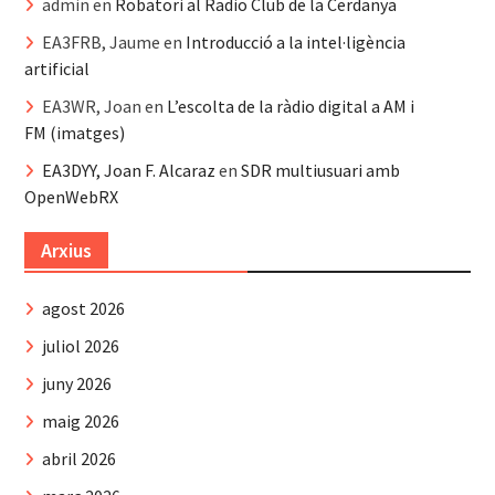
admin
en
Robatori al Radio Club de la Cerdanya
EA3FRB, Jaume
en
Introducció a la intel·ligència
artificial
EA3WR, Joan
en
L’escolta de la ràdio digital a AM i
FM (imatges)
EA3DYY, Joan F. Alcaraz
en
SDR multiusuari amb
OpenWebRX
Arxius
agost 2026
juliol 2026
juny 2026
maig 2026
abril 2026