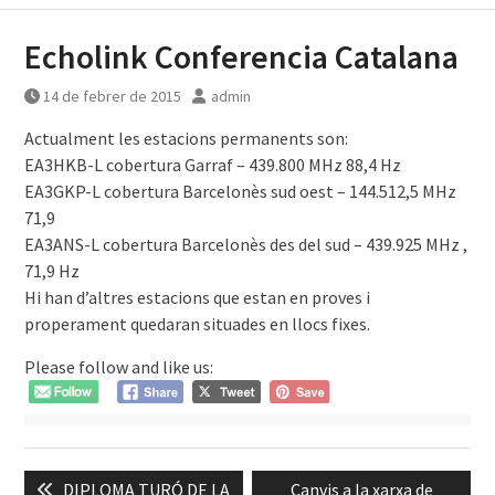
Echolink Conferencia Catalana
14 de febrer de 2015
admin
Actualment les estacions permanents son:
EA3HKB-L cobertura Garraf – 439.800 MHz 88,4 Hz
EA3GKP-L cobertura Barcelonès sud oest – 144.512,5 MHz
71,9
EA3ANS-L cobertura Barcelonès des del sud – 439.925 MHz ,
71,9 Hz
Hi han d’altres estacions que estan en proves i
properament quedaran situades en llocs fixes.
Please follow and like us:
Navegació
Previous
Next
DIPLOMA TURÓ DE LA
Canvis a la xarxa de