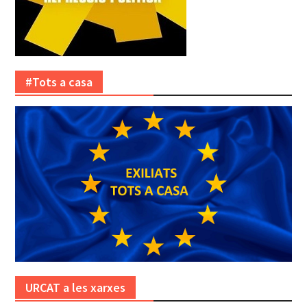
#Tots a casa
URCAT a les xarxes