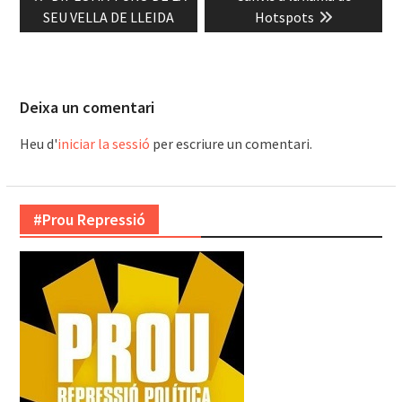
d'entrades
post:
post:
SEU VELLA DE LLEIDA
Hotspots
Deixa un comentari
Heu d'
iniciar la sessió
per escriure un comentari.
#Prou Repressió