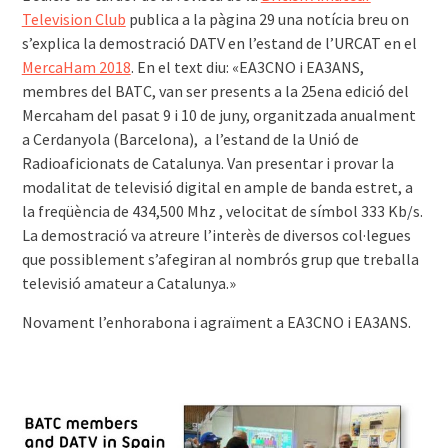
Television Club
publica a la pàgina 29 una notícia breu on
s’explica la demostració DATV en l’estand de l’URCAT en el
MercaHam 2018
.
En el text diu: «EA3CNO i EA3ANS,
membres del BATC, van ser presents a la 25ena edició del
Mercaham del pasat 9 i 10 de juny, organitzada anualment
a Cerdanyola (Barcelona), a l’estand de la Unió de
Radioaficionats de Catalunya. Van presentar i provar la
modalitat de televisió digital en ample de banda estret, a
la freqüència de 434,500 Mhz , velocitat de símbol 333 Kb/s.
La demostració va atreure l’interès de diversos col·legues
que possiblement s’afegiran al nombrós grup que treballa
televisió amateur a Catalunya.»
Novament l’enhorabona i agraïment a EA3CNO i EA3ANS.