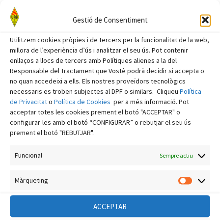
novembre 2024
Gestió de Consentiment
octubre 2024
Utilitzem cookies pròpies i de tercers per la funcionalitat de la web,
setembre 2024
millora de l’experiència d’ús i analitzar el seu ús. Pot contenir
agost 2024
enllaços a llocs de tercers amb Polítiques alienes a la del
Responsable del Tractament que Vostè podrà decidir si accepta o
juliol 2024
no quan accedeixi a ells. Els nostres proveïdors tecnològics
necessaris es troben subjectes al DPF o similars. Cliqueu
Política
juny 2024
de Privacitat
o
Política de Cookies
per a més informació. Pot
maig 2024
acceptar totes les cookies prement el botó "ACCEPTAR" o
configurar-les amb el botó “CONFIGURAR” o rebutjar el seu ús
abril 2024
prement el botó "REBUTJAR".
març 2024
Funcional
Sempre actiu
febrer 2024
gener 2024
Màrqueting
Màrquet
desembre 2023
ACCEPTAR
novembre 2023