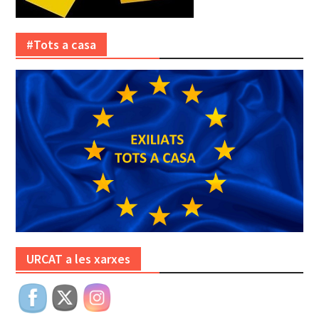
#Tots a casa
URCAT a les xarxes