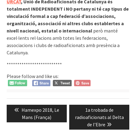
URCAT
, Unió de Radioaficionats de Catalunya és
totalment INDEPENDENT i NO pertany ni té cap tipus de
vinculació formal a cap federació d’associacions,
organització, associació ni altres clubs establertes a
nivell nacional, estatal o internacional
però manté
excel·lents rel·lacions amb totes les federacions,
associacions i clubs de radioaficionats amb presència a
Catalunya.
**************************
Please follow and like us:
Navegació
Previous
Next
Hamexpo 2018, Le
1a trobada de
d'entrades
post:
post:
Mans (França)
radioaficionats al Delta
de l’Ebre