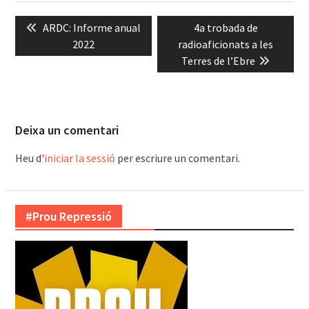
Navegació
Previous
Next
ARDC: Informe anual
4a trobada de
d'entrades
post:
post:
2022
radioaficionats a les
Terres de l’Ebre
Deixa un comentari
Heu d'
iniciar la sessió
per escriure un comentari.
#Prou Repressió