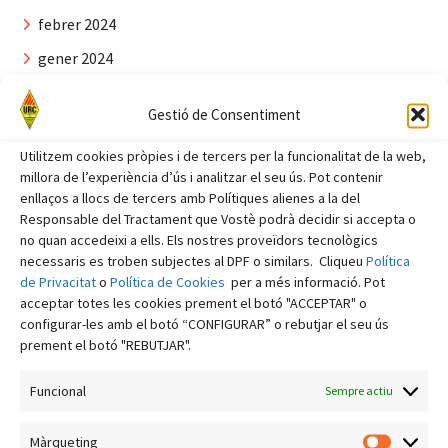
febrer 2024
gener 2024
desembre 2023
Gestió de Consentiment
novembre 2023
Utilitzem cookies pròpies i de tercers per la funcionalitat de la web,
octubre 2023
millora de l’experiència d’ús i analitzar el seu ús. Pot contenir
setembre 2023
enllaços a llocs de tercers amb Polítiques alienes a la del
Responsable del Tractament que Vostè podrà decidir si accepta o
agost 2023
no quan accedeixi a ells. Els nostres proveïdors tecnològics
necessaris es troben subjectes al DPF o similars. Cliqueu
Política
juliol 2023
de Privacitat
o
Política de Cookies
per a més informació. Pot
juny 2023
acceptar totes les cookies prement el botó "ACCEPTAR" o
configurar-les amb el botó “CONFIGURAR” o rebutjar el seu ús
maig 2023
prement el botó "REBUTJAR".
abril 2023
Funcional
Sempre actiu
març 2023
febrer 2023
Màrqueting