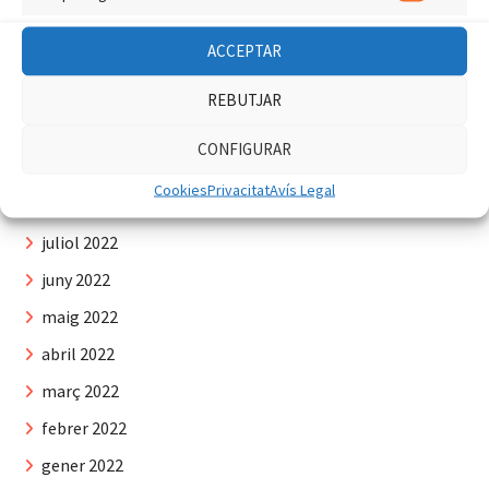
Màrquet
gener 2023
ACCEPTAR
desembre 2022
novembre 2022
REBUTJAR
octubre 2022
CONFIGURAR
setembre 2022
Cookies
Privacitat
Avís Legal
agost 2022
juliol 2022
juny 2022
maig 2022
abril 2022
març 2022
febrer 2022
gener 2022