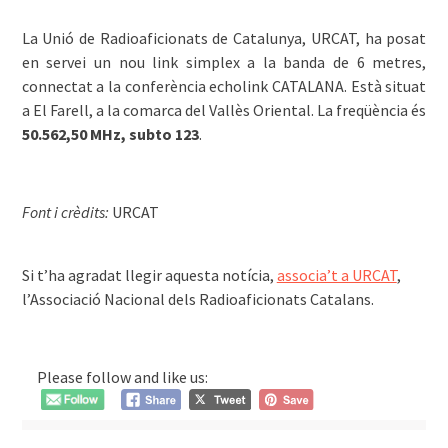
La Unió de Radioaficionats de Catalunya, URCAT, ha posat
en servei un nou link simplex a la banda de 6 metres,
connectat a la conferència echolink CATALANA. Està situat
a El Farell, a la comarca del Vallès Oriental. La freqüència és
50.562,50 MHz, subto 123
.
Font i crèdits:
URCAT
͏͏ ͏͏ ͏
Si t’ha agradat llegir aquesta notícia,
associa’t a URCAT
,
l’Associació Nacional dels Radioaficionats Catalans.
Please follow and like us: