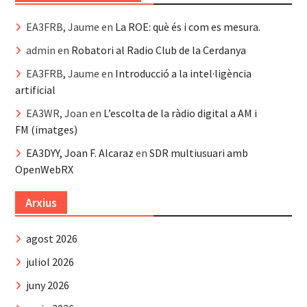
EA3FRB, Jaume
en
La ROE: què és i com es mesura.
admin
en
Robatori al Radio Club de la Cerdanya
EA3FRB, Jaume
en
Introducció a la intel·ligència
artificial
EA3WR, Joan
en
L’escolta de la ràdio digital a AM i
FM (imatges)
EA3DYY, Joan F. Alcaraz
en
SDR multiusuari amb
OpenWebRX
Arxius
agost 2026
juliol 2026
juny 2026