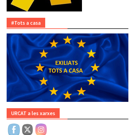
#Tots a casa
URCAT a les xarxes