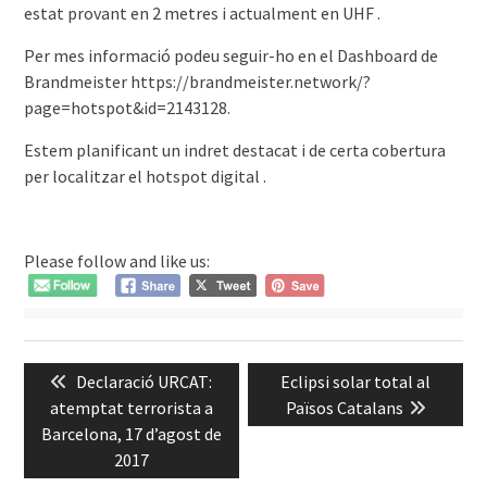
estat provant en 2 metres i actualment en UHF .
Per mes informació podeu seguir-ho en el Dashboard de
Brandmeister https://brandmeister.network/?
page=hotspot&id=2143128.
Estem planificant un indret destacat i de certa cobertura
per localitzar el hotspot digital .
Please follow and like us:
Navegació
Previous
Next
Declaració URCAT:
Eclipsi solar total al
d'entrades
post:
post:
atemptat terrorista a
Països Catalans
Barcelona, 17 d’agost de
2017