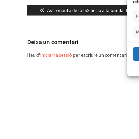
reb
Navegació
Previous
Astronauta de la ISS actiu a la banda de 2m
d'entrades
F
post:
M
Deixa un comentari
Heu d'
iniciar la sessió
per escriure un comentari.