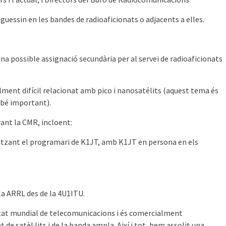
iguessin en les bandes de radioaficionats o adjacents a elles.
na possible assignació secundària per al servei de radioaficionats
lment difícil relacionat amb pico i nanosatélits (aquest tema és
 bé important).
rant la CMR, incloent:
itzant el programari de K1JT, amb K1JT en persona en els
la ARRL des de la 4U1ITU.
itat mundial de telecomunicacions i és comercialment
de satèl·lits i de la banda ampla. Així i tot, hem assolit una