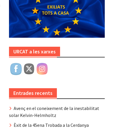
i
URCAT a les xarxes
0
Entrades recents
Avenç en el coneixement de la inestabilitat
solar Kelvin-Helmholtz
Èxit de la 45ena Trobada a la Cerdanya