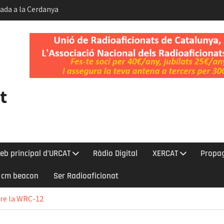
bada a la Cerdanya
 Gos i del Dia
t.
ent de la
Kelvin-Helmholtz
t
eb principal d’URCAT
Ràdio Digital
XERCAT
Propa
0 cm beacon
Ser Radioaficionat
bre la WRC-12