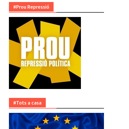
#Prou Repressió
#Tots a casa