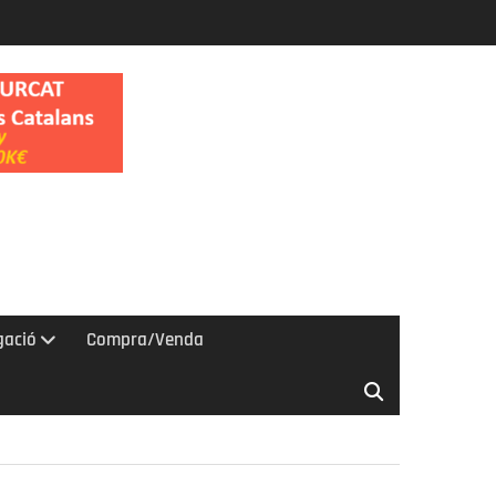
gació
Compra/Venda