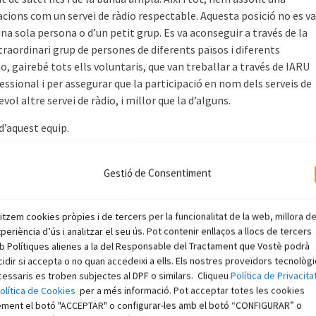
cions com un servei de ràdio respectable. Aquesta posició no es va
’una sola persona o d’un petit grup. Es va aconseguir a través de la
raordinari grup de persones de diferents països i diferents
, gairebé tots ells voluntaris, que van treballar a través de IARU
sional i per assegurar que la participació en nom dels serveis de
vol altre servei de ràdio, i millor que la d’alguns.
d’aquest equip.
Gestió de Consentiment
litzem cookies pròpies i de tercers per la funcionalitat de la web, millora d
xperiència d’ús i analitzar el seu ús. Pot contenir enllaços a llocs de tercers
 Polítiques alienes a la del Responsable del Tractament que Vostè podrà
idir si accepta o no quan accedeixi a ells. Els nostres proveïdors tecnològ
essaris es troben subjectes al DPF o similars. Cliqueu
Política de Privacita
olítica de Cookies
per a més informació. Pot acceptar totes les cookies
ement el botó "ACCEPTAR" o configurar-les amb el botó “CONFIGURAR” o