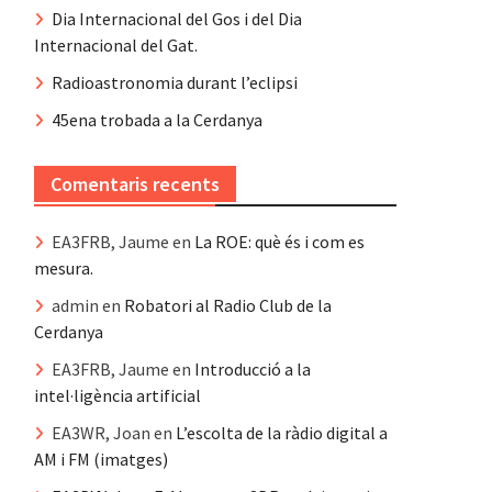
Dia Internacional del Gos i del Dia
Internacional del Gat.
Radioastronomia durant l’eclipsi
45ena trobada a la Cerdanya
Comentaris recents
EA3FRB, Jaume
en
La ROE: què és i com es
mesura.
admin
en
Robatori al Radio Club de la
Cerdanya
EA3FRB, Jaume
en
Introducció a la
intel·ligència artificial
EA3WR, Joan
en
L’escolta de la ràdio digital a
AM i FM (imatges)