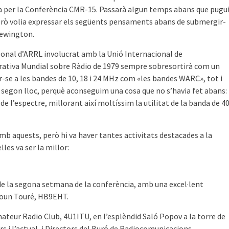
a per la Conferència CMR-15. Passarà algun temps abans que pugu
però volia expressar els següents pensaments abans de submergir-
Newington.
onal d’ARRL involucrat amb la Unió Internacional de
trativa Mundial sobre Ràdio de 1979 sempre sobresortirà com un
r-se a les bandes de 10, 18 i 24 MHz com «les bandes WARC», tot i
l segon lloc, perquè aconseguim una cosa que no s’havia fet abans:
 l’espectre, millorant així moltíssim la utilitat de la banda de 4
b aquests, però hi va haver tantes activitats destacades a la
lles va ser la millor:
al de la segona setmana de la conferència, amb una excel·lent
adoun Touré, HB9EHT.
mateur Radio Club, 4U1ITU, en l’esplèndid Saló Popov a la torre de
rs i l’actual, i Directors del Buró de Radiocomunicacions