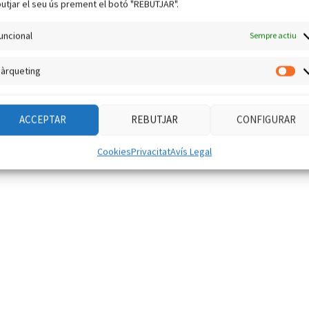
utjar el seu ús prement el botó "REBUTJAR".
Next
DMR el nou competidor digital de D-Star, o no?
uncional
Sempre actiu
post:
àrqueting
Mà
ACCEPTAR
REBUTJAR
CONFIGURAR
Cookies
Privacitat
Avís Legal