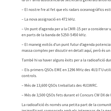
– El nostre fre al fet que els radars oceanogràfics est
– La nova assignació en 472 kHz.
– Un punt d’agenda per a la CMR-15 per a considerar u
en parts de la banda de 5250-5450 kHz.
– El maneig exitós d’un punt futur d’agenda potencia
massa complex per discutir en detall aquí, però és un
També hi va haver alguns èxits per a la radioafició du
– Els primers QSOs EME en 1296 MHz des 4U1ITU util
controls.
– Més de 13,600 QSOs treballats des 4U1WRC.
– Més de 3,500 QSOs fets durant el Concurs CW DX de 
La radioafició és només una petita part de la comun
insignificant comparada amb els interessos de la gent 