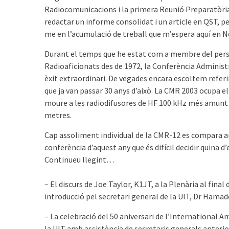
Radiocomunicacions i la primera Reunió Preparatòri
redactar un informe consolidat i un article en QST, 
me en l’acumulació de treball que m’espera aquí en 
Durant el temps que he estat com a membre del pers
Radioaficionats des de 1972, la Conferència Adminis
èxit extraordinari. De vegades encara escoltem referi
que ja van passar 30 anys d’això. La CMR 2003 ocupa e
moure a les radiodifusores de HF 100 kHz més amunt de
metres.
Cap assoliment individual de la CMR-12 es compara am
conferència d’aquest any que és difícil decidir quina d’e
Continueu llegint…
– El discurs de Joe Taylor, K1JT, a la Plenària al fin
introducció pel secretari general de la UIT, Dr Ham
– La celebració del 50 aniversari de l’International A
la UIT amb assistència de secretaris generals anterio