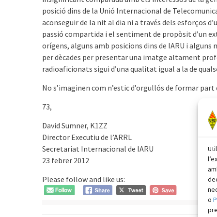
posició dins de la Unió Internacional de Telecomunica
aconseguir de la nit al dia ni a través dels esforços d
passió compartida i el sentiment de propòsit d’un ext
orígens, alguns amb posicions dins de IARU i alguns no
per dècades per presentar una imatge altament profes
radioaficionats sigui d’una qualitat igual a la de qualse
No s’imaginen com n’estic d’orgullós de formar part 
73,
David Sumner, K1ZZ
Director Executiu de l’ARRL
Secretariat Internacional de IARU
Uti
l’e
23 febrer 2012
amb
Please follow and like us:
dec
nec
o
P
pr