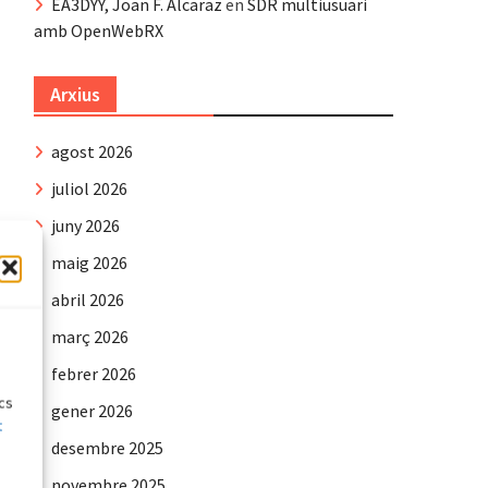
EA3DYY, Joan F. Alcaraz
en
SDR multiusuari
amb OpenWebRX
Arxius
agost 2026
juliol 2026
juny 2026
maig 2026
abril 2026
e
març 2026
febrer 2026
ics
gener 2026
t
desembre 2025
novembre 2025