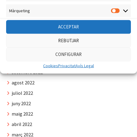
març 2023
Màrqueting
Màrquet
febrer 2023
ACCEPTAR
gener 2023
REBUTJAR
desembre 2022
novembre 2022
CONFIGURAR
octubre 2022
Cookies
Privacitat
Avís Legal
setembre 2022
agost 2022
juliol 2022
juny 2022
maig 2022
abril 2022
març 2022