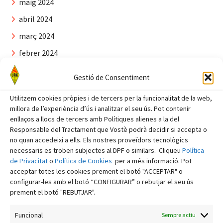
maig 2024
abril 2024
març 2024
febrer 2024
gener 2024
Gestió de Consentiment
desembre 2023
Utilitzem cookies pròpies i de tercers per la funcionalitat de la web,
novembre 2023
millora de l’experiència d’ús i analitzar el seu ús. Pot contenir
enllaços a llocs de tercers amb Polítiques alienes a la del
octubre 2023
Responsable del Tractament que Vostè podrà decidir si accepta o
setembre 2023
no quan accedeixi a ells. Els nostres proveïdors tecnològics
necessaris es troben subjectes al DPF o similars. Cliqueu
Política
agost 2023
de Privacitat
o
Política de Cookies
per a més informació. Pot
acceptar totes les cookies prement el botó "ACCEPTAR" o
juliol 2023
configurar-les amb el botó “CONFIGURAR” o rebutjar el seu ús
juny 2023
prement el botó "REBUTJAR".
maig 2023
Funcional
Sempre actiu
abril 2023