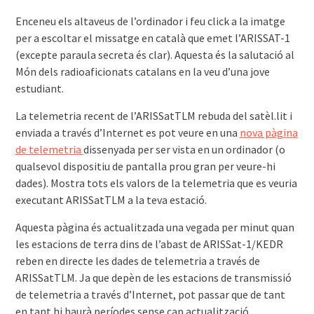
Enceneu els altaveus de l’ordinador i feu click a la imatge
per a escoltar el missatge en català que emet l’ARISSAT-1
(excepte paraula secreta és clar). Aquesta és la salutació al
Món dels radioaficionats catalans en la veu d’una jove
estudiant.
La telemetria recent de l’ARISSatTLM rebuda del satèl.lit i
enviada a través d’Internet es pot veure en una
nova pàgina
de telemetria
dissenyada per ser vista en un ordinador (o
qualsevol dispositiu de pantalla prou gran per veure-hi
dades). Mostra tots els valors de la telemetria que es veuria
executant ARISSatTLM a la teva estació.
Aquesta pàgina és actualitzada una vegada per minut quan
les estacions de terra dins de l’abast de ARISSat-1/KEDR
reben en directe les dades de telemetria a través de
ARISSatTLM. Ja que depèn de les estacions de transmissió
de telemetria a través d’Internet, pot passar que de tant
en tant hi haurà períodes sense cap actualització.