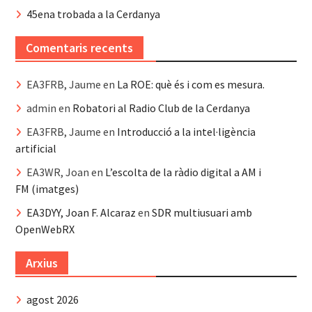
45ena trobada a la Cerdanya
Comentaris recents
EA3FRB, Jaume
en
La ROE: què és i com es mesura.
admin
en
Robatori al Radio Club de la Cerdanya
EA3FRB, Jaume
en
Introducció a la intel·ligència
artificial
EA3WR, Joan
en
L’escolta de la ràdio digital a AM i
FM (imatges)
EA3DYY, Joan F. Alcaraz
en
SDR multiusuari amb
OpenWebRX
Arxius
agost 2026