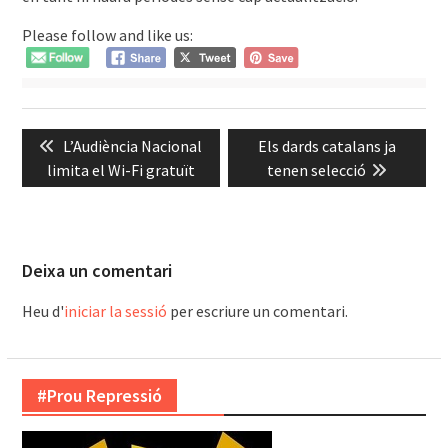
Please follow and like us:
Navegació
Previous
Next
L’Audiència Nacional
Els dards catalans ja
d'entrades
post:
post:
limita el Wi-Fi gratuït
tenen selecció
Deixa un comentari
Heu d'
iniciar la sessió
per escriure un comentari.
#Prou Repressió