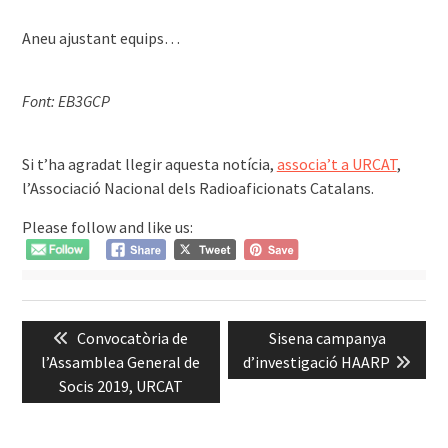
Aneu ajustant equips…
Font: EB3GCP
͏͏
Si t’ha agradat llegir aquesta notícia,
associa’t a URCAT
,
l’Associació Nacional dels Radioaficionats Catalans.
Please follow and like us:
Navegació
Previous
Next
Convocatòria de
Sisena campanya
d'entrades
post:
post:
l’Assamblea General de
d’investigació HAARP
Socis 2019, URCAT