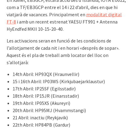
En Xavier, EB3GCP, estarà actiu des d’Islàndia, IOTA EU022,
com a TF/EB3GCP entre el 14 i 22 d’abril, dies en que hi
viatjarà de vacances. Principalment en
modalitat digital
FT-8
i amb un recent estrenat YAESU FT991 + Antenna
HyEndfed MKII 10-15-20-40.
Les activacions seran en funció de les condicions de
l’allotjament de cada nit i en horari «després de sopar».
Aquest és el pla de treball amb locator del lloc on
s’allotjarà:
14th Abril: HP93QX (Hraunvellir)
15 i 16th Abril: IP03WS (Kirkjubaejarklaustur)
17th Abril: IP25SF (Egilsstadir)
18th Abril: IP15JR (Einarsstadir)
19th Abril: IP05XS (Akureyri)
20th Abril: HP95MJ (Hvammstangi)
21 Abril: inactiu (Reykjavik)
22th Abril: HP84PB (Gardur)