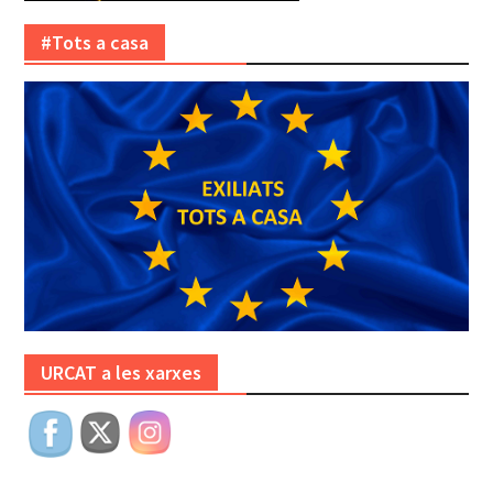
#Tots a casa
URCAT a les xarxes