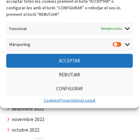
acceptar totes les cookies prement el botó "ACCEPTAR" o
octubre 2023
configurar-les amb el botó “CONFIGURAR” o rebutjar el seu ús
setembre 2023
prement el botó "REBUTJAR".
agost 2023
Funcional
Sempre actiu
juliol 2023
Màrqueting
juny 2023
Màrquet
maig 2023
ACCEPTAR
abril 2023
REBUTJAR
març 2023
febrer 2023
CONFIGURAR
gener 2023
Cookies
Privacitat
Avís Legal
desembre 2022
novembre 2022
octubre 2022