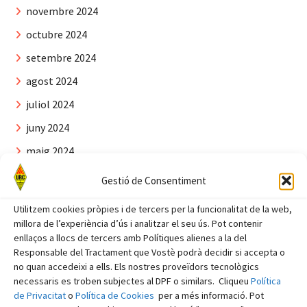
novembre 2024
octubre 2024
setembre 2024
agost 2024
juliol 2024
juny 2024
maig 2024
abril 2024
Gestió de Consentiment
març 2024
Utilitzem cookies pròpies i de tercers per la funcionalitat de la web,
febrer 2024
millora de l’experiència d’ús i analitzar el seu ús. Pot contenir
enllaços a llocs de tercers amb Polítiques alienes a la del
gener 2024
Responsable del Tractament que Vostè podrà decidir si accepta o
no quan accedeixi a ells. Els nostres proveïdors tecnològics
desembre 2023
necessaris es troben subjectes al DPF o similars. Cliqueu
Política
novembre 2023
de Privacitat
o
Política de Cookies
per a més informació. Pot