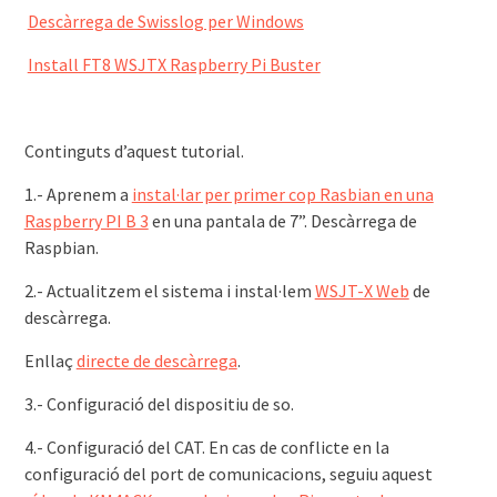
Descàrrega de Swisslog per Windows
Install FT8 WSJTX Raspberry Pi Buster
Continguts d’aquest tutorial.
1.- Aprenem a
instal·lar per primer cop Rasbian en una
Raspberry PI B 3
en una pantala de 7”. Descàrrega de
Raspbian.
2.- Actualitzem el sistema i instal·lem
WSJT-X Web
de
descàrrega.
Enllaç
directe de descàrrega
.
3.- Configuració del dispositiu de so.
4.- Configuració del CAT. En cas de conflicte en la
configuració del port de comunicacions, seguiu aquest