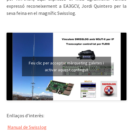
expressó reconeixement a EA3GCV, Jordi Quintero per la
seva feina en el magnífic Swisslog.
Feu clic per acceptar màrqueting galetes i
activar aquest contingut
Enllaços d’interès:
Manual de Swisslog