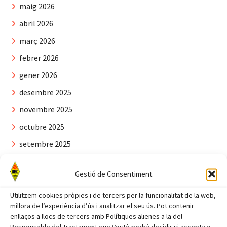
maig 2026
abril 2026
març 2026
febrer 2026
gener 2026
desembre 2025
novembre 2025
octubre 2025
setembre 2025
agost 2025
Gestió de Consentiment
juliol 2025
Utilitzem cookies pròpies i de tercers per la funcionalitat de la web,
juny 2025
millora de l’experiència d’ús i analitzar el seu ús. Pot contenir
maig 2025
enllaços a llocs de tercers amb Polítiques alienes a la del
Responsable del Tractament que Vostè podrà decidir si accepta o