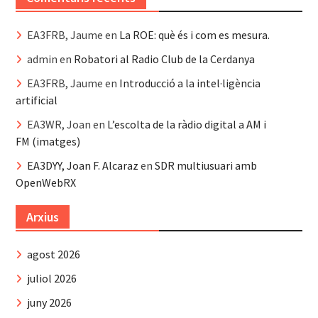
EA3FRB, Jaume
en
La ROE: què és i com es mesura.
admin
en
Robatori al Radio Club de la Cerdanya
EA3FRB, Jaume
en
Introducció a la intel·ligència
artificial
EA3WR, Joan
en
L’escolta de la ràdio digital a AM i
FM (imatges)
EA3DYY, Joan F. Alcaraz
en
SDR multiusuari amb
OpenWebRX
Arxius
agost 2026
juliol 2026
juny 2026