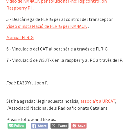
vídeo de KM4ACK per solucionar-ho: Rig control on
Raspberry PI
.
5.- Descàrrega de FLRIG per al control del transceptor.
Vídeo d’instal·lació de FLRIG per KM4ACK
.
Manual FLRIG
.
6.- Vinculació del CAT al port sèrie a través de FLRIG
7.- Vinculació de WSJT-X en la raspberry al PC a través de IP.
Font:
EA3DYY , Joan F.
͏͏ ͏͏
Si t’ha agradat llegir aquesta notícia,
associa’t a URCAT
,
l’Associació Nacional dels Radioaficionats Catalans.
Please follow and like us: