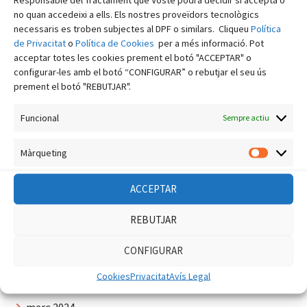
abril 2025
no quan accedeixi a ells. Els nostres proveïdors tecnològics
març 2025
necessaris es troben subjectes al DPF o similars. Cliqueu
Política
de Privacitat
o
Política de Cookies
per a més informació. Pot
febrer 2025
acceptar totes les cookies prement el botó "ACCEPTAR" o
configurar-les amb el botó “CONFIGURAR” o rebutjar el seu ús
gener 2025
prement el botó "REBUTJAR".
desembre 2024
Funcional
Sempre actiu
novembre 2024
octubre 2024
Màrqueting
Màrquet
setembre 2024
ACCEPTAR
agost 2024
juliol 2024
REBUTJAR
juny 2024
CONFIGURAR
maig 2024
Cookies
Privacitat
Avís Legal
abril 2024
març 2024