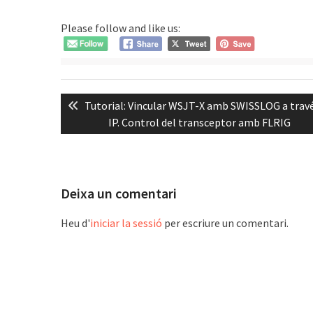
Please follow and like us:
Navegació
Previous
Tutorial: Vincular WSJT-X amb SWISSLOG a travé
d'entrades
post:
IP. Control del transceptor amb FLRIG
Deixa un comentari
Heu d'
iniciar la sessió
per escriure un comentari.