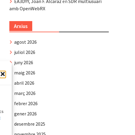
EA3DYY, Joan F. Alcaraz
en
SDR multiusuari
amb OpenWebRX
Arxius
agost 2026
juliol 2026
juny 2026
maig 2026
abril 2026
e
març 2026
febrer 2026
ics
gener 2026
t
desembre 2025
novembre 2025