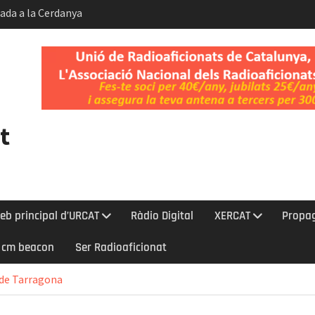
bada a la Cerdanya
 Gos i del Dia
t.
ent de la
Kelvin-Helmholtz
t
eb principal d’URCAT
Ràdio Digital
XERCAT
Propa
0 cm beacon
Ser Radioaficionat
 de Tarragona