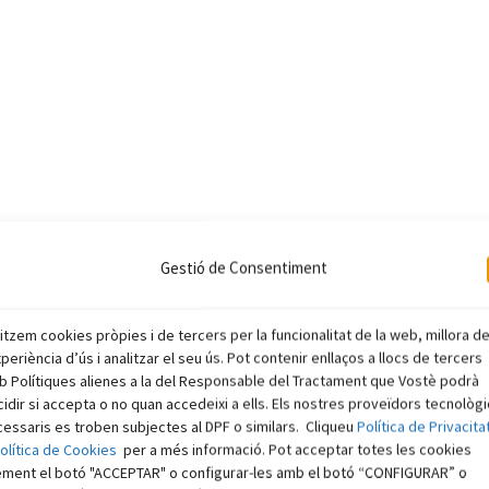
Gestió de Consentiment
litzem cookies pròpies i de tercers per la funcionalitat de la web, millora d
xperiència d’ús i analitzar el seu ús. Pot contenir enllaços a llocs de tercers
 Polítiques alienes a la del Responsable del Tractament que Vostè podrà
idir si accepta o no quan accedeixi a ells. Els nostres proveïdors tecnològ
essaris es troben subjectes al DPF o similars. Cliqueu
Política de Privacita
olítica de Cookies
per a més informació. Pot acceptar totes les cookies
ement el botó "ACCEPTAR" o configurar-les amb el botó “CONFIGURAR” o