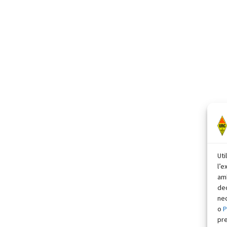
Uti
l’e
amb
dec
nec
o
P
pr