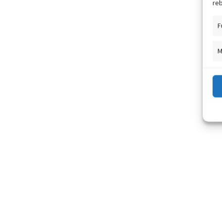
reb
F
M