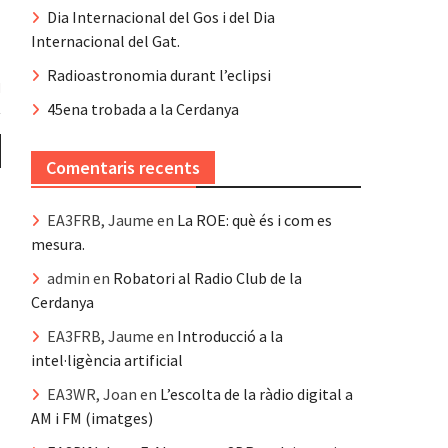
Dia Internacional del Gos i del Dia
Internacional del Gat.
Radioastronomia durant l’eclipsi
45ena trobada a la Cerdanya
Comentaris recents
EA3FRB, Jaume
en
La ROE: què és i com es
mesura.
admin
en
Robatori al Radio Club de la
Cerdanya
EA3FRB, Jaume
en
Introducció a la
intel·ligència artificial
EA3WR, Joan
en
L’escolta de la ràdio digital a
AM i FM (imatges)