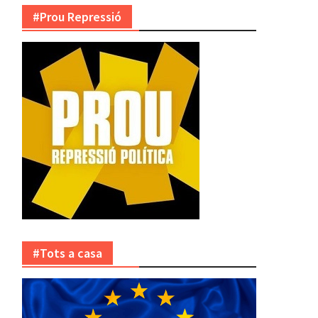
#Prou Repressió
#Tots a casa