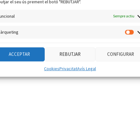
utjar el seu ús prement el botó "REBUTJAR".
uncional
Sempre actiu
àrqueting
Mà
ACCEPTAR
REBUTJAR
CONFIGURAR
Cookies
Privacitat
Avís Legal