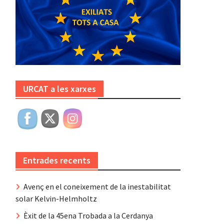
URCAT a les xarxes
Entrades recents
Avenç en el coneixement de la inestabilitat
solar Kelvin-Helmholtz
Èxit de la 45ena Trobada a la Cerdanya