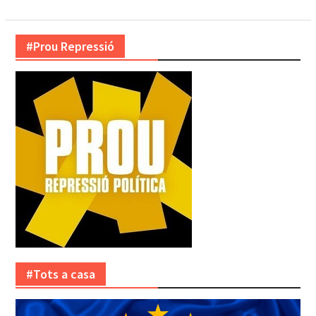
#Prou Repressió
#Tots a casa