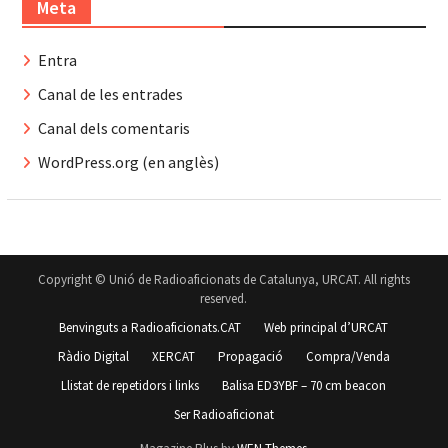
Meta
Entra
Canal de les entrades
Canal dels comentaris
WordPress.org (en anglès)
Copyright © Unió de Radioaficionats de Catalunya, URCAT. All rights
reserved.
Benvinguts a Radioaficionats.CAT
Web principal d’URCAT
Ràdio Digital
XERCAT
Propagació
Compra/Venda
Llistat de repetidors i links
Balisa ED3YBF – 70 cm beacon
Ser Radioaficionat