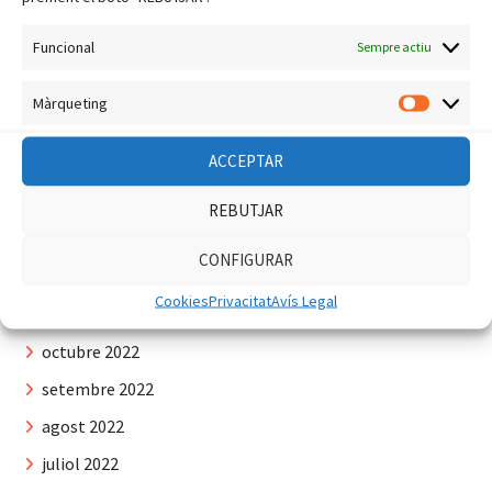
juliol 2023
Funcional
Sempre actiu
juny 2023
maig 2023
Màrqueting
Màrquet
abril 2023
ACCEPTAR
març 2023
febrer 2023
REBUTJAR
gener 2023
CONFIGURAR
desembre 2022
Cookies
Privacitat
Avís Legal
novembre 2022
octubre 2022
setembre 2022
agost 2022
juliol 2022