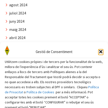
agost 2024
juliol 2024
juny 2024
maig 2024
abril 2024
març 2024
Gestió de Consentiment
febrer 2024
Utilitzem cookies pròpies i de tercers per la funcionalitat de la web,
gener 2024
millora de l’experiència d’ús i analitzar el seu ús. Pot contenir
desembre 2023
enllaços a llocs de tercers amb Polítiques alienes a la del
Responsable del Tractament que Vostè podrà decidir si accepta o
novembre 2023
no quan accedeixi a ells. Els nostres proveïdors tecnològics
octubre 2023
necessaris es troben subjectes al DPF o similars. Cliqueu
Política
de Privacitat
o
Política de Cookies
per a més informació. Pot
setembre 2023
acceptar totes les cookies prement el botó "ACCEPTAR" o
configurar-les amb el botó “CONFIGURAR” o rebutjar el seu ús
agost 2023
prement el botó "REBUTJAR".