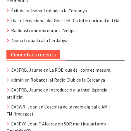
Helmholtz
Èxit de la 45ena Trobada a la Cerdanya
Dia Internacional del Gos i del Dia Internacional del Gat.
Radioastronomia durant l’eclipsi
45ena trobada a la Cerdanya
Comentaris recents
EA3FRB, Jaume
en
La ROE: què és i com es mesura.
admin
en
Robatori al Radio Club de la Cerdanya
EA3FRB, Jaume
en
Introducció a la intel·ligència
artificial
EA3WR, Joan
en
L’escolta de la ràdio digital a AM i
FM (imatges)
EA3DYY, Joan F. Alcaraz
en
SDR multiusuari amb
OpenWebRX