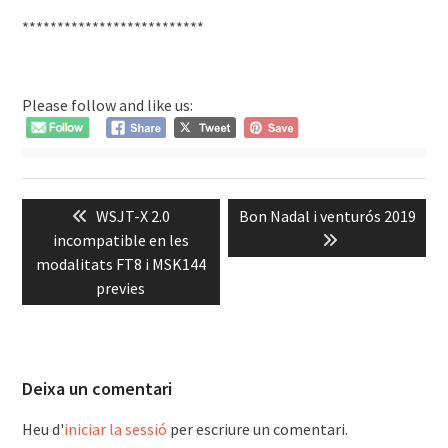
**************************
Please follow and like us:
Navegació
Previous
Next
WSJT-X 2.0
Bon Nadal i venturós 2019
d'entrades
post:
post:
incompatible en les
modalitats FT8 i MSK144
previes
Deixa un comentari
Heu d'
iniciar la sessió
per escriure un comentari.